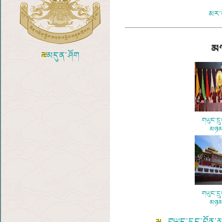
མར་
མཉ
མདུན་ཤོག
གཡུང་དྲ
མཉམ་
གཡུང་དྲ
མཉམ་