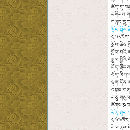
ཚོད་དུ་བ
དགོངས་གཏ
གཡུང་དྲུ
སྟོང་སྐོར
༡༩༥༨ལོར་མ
སློབ་ཆེན
སློབ་མའི
རྒྱལ་སྤྱི
བོད་ལྗོངས
བོད་ཡིག་
ལྷག་དོན་མ
བསྟན་གནད
བཅུ་གསུམ
ཚོགས་སྐབ
དོན་གྲུབ་ལ
༡༩༦༤ལོར་བ
གི་གནའ་བ