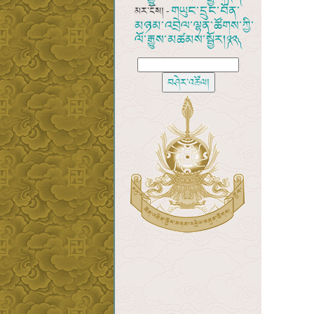
གཡུང་དྲུང་བོན་
མར་ངོས། -
མཉམ་འབྲེལ་ལྷན་ཚོགས་ཀྱི་
ལོ་རྒྱུས་མཚམས་སྦྱོར།༼༢༢༽