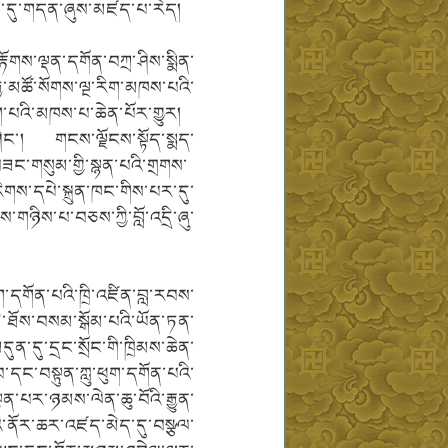
ུལ་དུ་གདན་ཞུས་མཛད་པ་རེད།
་རྟོགས་ལྡན་དགོན་བཀྲ་ཤིས་སྨིན་
ྱ་མཚོ་སོགས་ལྔ་རིག་མཁས་པའི་
་པའི་མཁས་པ་ཆེན་པོར་གྱུར།
་ཤིང་། གངས་ལྗོངས་སྟོད་སྨད་
བཟང་གསུམ་གྱི་སྙན་པའི་གྲགས་
ིགས་དཔེ་སྐྲུན་ཁང་གིས་པར་དུ་
ཉིས་པ་བཅས་ཀྱི་བློ་འདྲི་ཞུ་
ཕུག་དགོན་པའི་ཁྲི་འཛིན་བླ་རབས་
ེ་ཐོས་བསམ་སྒོམ་པའི་ཡོན་ཏན་
དུན་དུ་དྲང་སྲོང་གི་ཁྲིམས་ཆེན་
་དང་བསྟུན་ཀླུ་ཕུག་དགོན་པའི་
སྟན་པར་ཉམས་ལེན་ཆུ་བོའི་རྒྱུན་
འི་ནོར་ཆར་འཛད་མེད་དུ་བསྩལ་