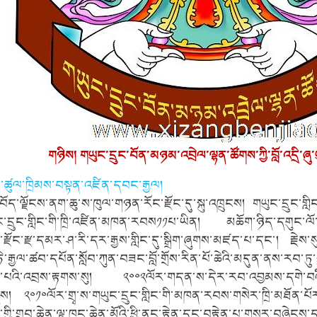
གཉིས། གཡུང་དྲུང་བོན་མཉམ་འབྲེལ་ལྷན་ཚོགས་ཀྱི་བློ་འདྲི་ཞུ་
ཚུལ་ཁྲིམས་བསྟན་འཛིན་དབང་རྒྱལ།
ོད་ལྗོངས་ནག་ཆུ་ས་ཁུལ་གཉན་རོང་རྫོང་དུ་སྐུ་འཁྲུངས། གཡུང་དྲུང་གླིང་
ུང་དྲུང་གླིང་གི་ཁྲི་འཛིན་མཁན་རབས༡༡པ་ཡིན། མཆོག་ཉིད་དགུང་ལོ་
རྫོང་རྫ་དམར་ཤ་རི་དར་རྒྱས་གླིང་དུ་སྒྲིག་ཞུགས་མཛད་པ་དང་། རྗེས་ས
ེ་རྒྱལ་ཚབ་དཔོན་སློབ་ཀུན་བཟང་བློ་གྲོས་རིན་པོ་ཆེའི་མདུན་ནས་རབ་ཏུ
ན་པའི་འབྲས་རྟགས་སུ། ༢༠༠༢ལོར་གདན་ས་དེར་རབ་འབྱམས་དགེ་བའི
ས། ༢༠༡༠ལོར་གྲྭ་ས་གཡུང་དྲུང་གླིང་གི་མཁན་རབས་གསེར་ཁྲི་མཐོན་
གྱི་གྲུབ་ཆེན་ལྷ་ཁང་ཆེན་མོའི་ཕྱི་ནང་རྟེན་དང་བརྟེན་པ་གསར་བཞེངས་ད