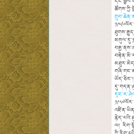
དང་སྩོལ་
ཚོགས་ཀྱི་
གྲུབ་ཆེན
༡༩༥༦ལོར་བ
ཐུགས་རྒྱུ
མགུལ་དུ་
བརྒྱ་ནས་
བརྟེན་མི
མཐུར་མེད
གཞི་གང་མ
ཡོད་ཅིང་
དུ་གདན་
དྭང་ར་ཤེ
༡༩༨༧ལོར་
འཛིན་ཡིན
རྙེད་པའི
ལ། རིག་
ཀྱི་རིག་