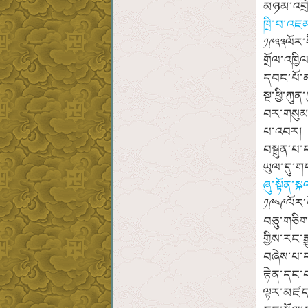
མཉམ་འབྲེ
ཁྲི་བ་འཇ
༡༩༣༣ལོར་ས
གྲོལ་འཁྱ
དབང་པོ་མ
སྔ་ཕྱི་ཀ
བར་གསུམ་
པ་འབར། ཁ
བསྐྲུན་པ
ཡུལ་དུ་
ཞུ་སྟོན་ས
༡༩༤༩ལོར་བ
བཅུ་གཅིག
གྱིས་རང་ར
བཞེས་པ་ད
རྟེན་དང་བ
ལྟར་མཛད་