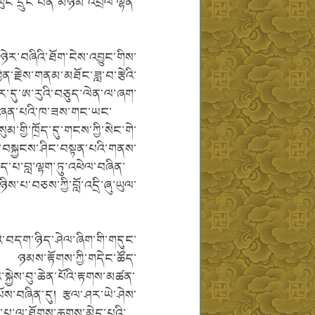
ང་དྲུང་བོན་མཉམ་འབྲེལ་ལྷན་
ཉེར་བཞིའི་ཐོག་ངེས་འབྱུང་གིས་
ྱིན་རྗེས་གནམ་མཐོང་ཟླ་བ་རྩེའི་
ར་དུ་ཨ་རུའི་བཅུད་ལེན་ལ་ཞག་
་གཞན་པའི་ཁ་ཟས་གང་ཡང་
གྱི་ཁྲོད་དུ་གངས་ཀྱི་སེང་གེ་
གས་བསྐྱངས་ཤིང་བསྟན་པའི་གནས་
ད་པ་བླ་ལྷག་ཏུ་འཕེལ་བཞིན་
་པ་བཅས་ཀྱི་བློ་འདྲི་ཞུ་ཡུལ་
འི་བདག་ཉིད་ཤེལ་ཞིག་གི་གདུང་
ང་། ཉམས་རྟོགས་ཀྱི་གདེང་ཚོད་
སྐྱེས་བུ་ཆེན་པོའི་རྟགས་མཚན་
་བཞིན་དུ། རྩལ་ཤར་ཡེ་ཤེས་
བས་པ་ལ་ཐོགས་ཆགས་མེད་པའི་