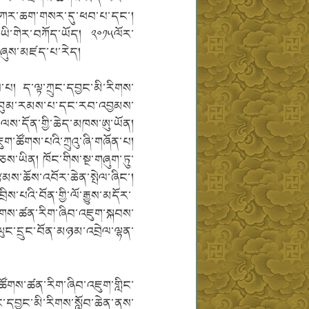
ད་དཀར་ཆག་གསར་དུ་ཕབ་པ་དང་།
་ཡི་གེར་བཀོད་ཡོད། ༢༠༡༥ལོར་
ན་ཞུས་མཛད་པ་རེད།
མས་པ། ད་ལྟ་ཀྲུང་དབྱང་མི་རིགས་
ོ། འབུམ་རམས་པ་དང་རབ་འབྱམས་
་ལས་དོན་གྱི་ཆེད་མཁས་ཨུ་ཡོན།
ཇུག་ཚོགས་པའི་ཀྲུའུ་ཞི་གཞོན་པ།
བཅས་ཡིན། ཁོང་གིས་སྔ་གཞུག་ཏུ་
ྩམས་ཆོས་འབོར་ཆེན་སྤེལ་ཞིང་།
་པའི་བོན་གྱི་ལོ་རྒྱུས་མདོར་
་ཚོགས་ཚན་རིག་ཞིབ་འཇུག་སྐབས་
ང་དྲུང་བོན་མཉམ་འབྲེལ་ལྷན་
ི་ཚོགས་ཚན་རིག་ཞིབ་འཇུག་གླིང་
་དབྱང་མི་རིགས་སློབ་ཆེན་ནས་