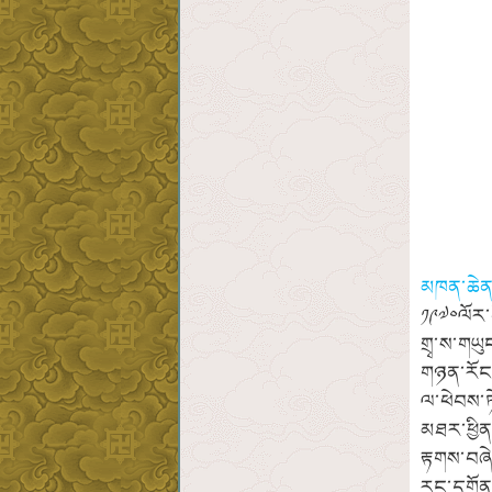
མཁན་ཆེན་
༡༩༧༠ལོར་བ
གྲྭ་ས་གཡ
གཉན་རོང་
ལ་ཕེབས་ཏ
མཐར་ཕྱི
རྟགས་བཞེ
རང་དགོན་