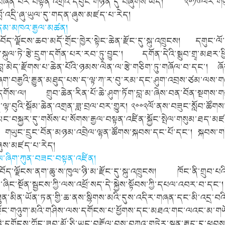
བཞིན་པར་བསྟན་འགྲོའི་དཔུང་གཉེན་དུ་བཞུགས་ཡོད། ༢༠༡༦ལོར་གཡུ
བློ་འདྲི་ཞུ་ཡུལ་དུ་གདན་ཞུས་མཛད་པ་རེད།
་ནམ་མཁའ་རྒྱལ་མཚན།
ོད་ལྗོངས་ཆབ་མདོ་གྲོང་ཁྱེར་སྟེང་ཆེན་རྫོང་དུ་སྐུ་འཁྲུངས། དགུང་ལོ་
ད་སྐུལ་ཏེ་རྩེ་དྲུག་དགོན་པར་རབ་ཏུ་བྱུང་། དགོན་དེའི་སྒྲུབ་གྲྭ་མཐར་ཕ
བླ་མེད་རྫོགས་པ་ཆེན་པོའི་ཉམས་ལེན་ལ་རྩེ་གཅིག་ཏུ་གཞོལ་བ་དང་། ཞོ
ཞག་བརྒྱའི་རྒྱུན་མཐུད་པས་ད་ལྟ་ཀ་ར་བུ་རམ་དང་ཤུག་འབྲས་ཙམ་ལས
་དགོས་ལ། གྲུབ་ཆེན་རིན་པོ་ཆེ་ཤུག་ཏོག་བླ་མ་ཞེས་བན་བོན་སྔགས་གསུམ་
་ལྟ་བུའི་སྒོམ་ཆེན་འགྲན་ཟླ་བྲལ་བར་གྱུར། ༢༠༠༢ལོ་ནས་བཟུང་སློབ་ཚོ
ང་བསྐྱར་དུ་གསོས་པ་སོགས་རྒྱལ་བསྟན་འཛིན་སྐྱོང་སྤེལ་གསུམ་ཐད་མཛ
། གཡུང་དྲུང་བོན་མཉམ་འབྲེལ་ལྷན་ཚོགས་སྐབས་དང་པོ་དང་། སྐབས་གཉིས
ཞུས་མཛད་པ་རེད།
ལ་ཞིག་ཀུན་བཟང་བསྟན་འཛིན།
བོད་ལྗོངས་ནག་ཆུ་ས་ཁུལ་ཉི་མ་རྫོང་དུ་སྐུ་འཁྲུངས། ཁོང་ནི་གྲུབ་པ
་ཞིང་སྔོན་སྦྱངས་ཀྱི་ལས་འཕྲོ་སད་དེ་སྐྱེས་སྟོབས་ཀྱི་དཔལ་འབར་བ་ད
་ཐུན་མིན་ཡོན་ཏན་གྱི་ཆ་ནས་སྙིགས་མའི་དུས་འདིར་གཞན་དང་མི་འདྲ་བའི་
སྟོང་གཉུག་མའི་གཤིས་ལས་དགོངས་པ་ཕྱོགས་དང་མཐའ་གང་ལའང་མ་གཡོས
པའི་དགོངས་ཀློང་ཟབ་མོ་ཅི་ཡང་བརྡོལ་བས་བཀའ་གཏེར་སྙན་རྒྱུད་དུ་ཕ