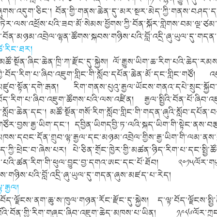
ཞུགས་འདུག་ཅིང་། བོན་གྱི་གནས་ཆེན་དུ་མར་སྔར་མེད་ཀྱི་གནས་བཤ
ེར་ལས་འཕྲོས་པའི་ཟབ་མོ་སེམས་ཕྱོགས་ཀྱི་བོན་སྐོར་གླེགས་བམ་ལྔ་ཙམ
ང་བོན་མཉམ་འབྲེལ་ལྷན་ཚོགས་སྐབས་གཉིས་པའི་བློ་འདྲི་ཞུ་ཡུལ་དུ་གད
་ཚེ་རིང་ཐར།
ཚོ་སྔོན་ཞིང་ཆེན་ཁྲི་ཀ་རྫོང་དུ་སྐྱེས། ལོ་རྒྱུས་ཡིག་ཆ་རིག་པའི་ཆེད་ར
་གྱི་བོད་རིག་པ་ཞིབ་འཇུག་གླིང་གི་སློབ་དཔོན་ཆེན་མོ་དང་གླིང་གཙ
་མཛུབ་སྟོན་དགེ་རྒན། རིག་གནས་པུའུ་རྒྱལ་ཡོངས་གནའ་དཔེ་སྲུང་སྐྱོབ
འི་བོད་རིག་པ་ཞིབ་འཇུག་ཚོགས་པའི་ལས་འཛིན། རྒྱལ་སྤྱིའི་བོན་པོ་ཞིབ་འ
་སློབ་ཆེན་དང་། མཚོ་སྔོན་གསོ་རིག་སློབ་གླིང་གི་གདན་ཞུའི་སློབ་དཔོན་
གཙོར་བྱས་རྒྱ་ཡིག་དང་། དབྱིན་ཡིགདབྱི་ཏ་ལའི་སྐད་ཡིག་གི་སྟེང་ནས་བར
ཁས་དབང་དོན་གྲུབ་ལྷ་རྒྱལ་དང་མཉམ་འབྲེལ་གྱིས་རྒྱ་ཡིག་གི་ལམ་ནས་བྲིས
་ཀྱི་ཕྲེང་བ་ཞེས་པར། པེ་ཅིན་གྲོང་ཁྱེར་གྱི་མཚན་ཉིད་རིག་པ་དང་སྤྱི
་པའི་ཚན་རིག་གི་ཕུལ་བྱུང་བྱ་དགའ་ཨང་དང་པོ་ཐོབ། ༢༠༡༥ལོར་གཡུ
ས་གཉིས་པའི་བློ་འདྲི་ཞུ་ཡུལ་དུ་གདན་ཞུས་མཛད་པ་རེད།
ྷ་རྒྱལ།
ོད་ལྗོངས་ནག་ཆུ་ས་ཁུལ་གཉན་རོང་རྫོང་དུ་སྐྱེས། ད་ལྟ་བོད་ལྗོངས་སྤྱ
ོའི་བོན་གྱི་རིག་གཞུང་ཞིབ་འཇུག་ཆེད་མཁས་པ་ཡིན། ༡༩༨༦ལོར་ཀྲུང