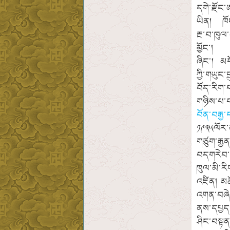
དགེ་རྫོང
ཡིན། ཁོང་
རྔ་བ་ཁུལ་
མྱོང་། ལ
ཞིང་། མད
ཀྱི་གཡུང་
བོད་རིག་
གཉིས་པ་བཅ
བོན་བརྒྱ་ད
༡༩༣༥ལོར་མ
གཙུག་རྒྱ
བདགརེབ་ག
ཁུལ་མི་ར
འཛིན། མཚོ་
འགན་བཞེས
ནས་དཔྱད་
ཤིང་བསྟན་