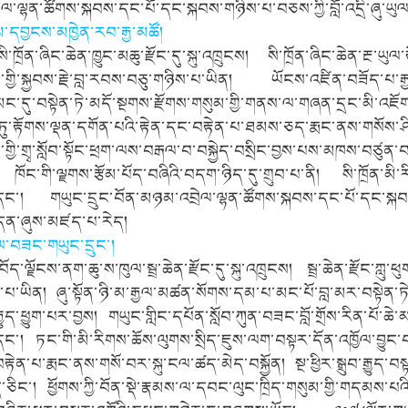
ལ་ལྷན་ཚོགས་སྐབས་དང་པོ་དང་སྐབས་གཉིས་པ་བཅས་ཀྱི་བློ་འདྲི་ཞུ་ཡ
མ་དབྱངས་མཁྱེན་རབ་རྒྱ་མཚོ།
ི་ཁྲོན་ཞིང་ཆེན་ཁྱུང་མཆུ་རྫོང་དུ་སྐུ་འཁྲུངས། སི་ཁྲོན་ཞིང་ཆེན་རྔ་ཡུལ
ིལ་གྱི་སྐྱབས་རྗེ་བླ་རབས་བཅུ་གཉིས་པ་ཡིན། ཡོངས་འཛིན་བཟོད་པ་རྒ
ང་དུ་བསྟེན་ཏེ་མདོ་སྔགས་རྫོགས་གསུམ་གྱི་གནས་ལ་གཞན་དྲང་མི་འཇོག
ུན་ཏུ་རྟོགས་ལྡན་དགོན་པའི་རྟེན་དང་བརྟེན་པ་ཐམས་ཅད་རྨང་ནས་གསོས
གྱི་གྲྭ་སློབ་སྟོང་ཕྲག་ལས་བརྒལ་བ་བསྐྱེད་བསྲིང་བྱས་པས་མཁས་བཙུན་
ོང་གི་ལྗགས་རྩོམ་པོད་བཞིའི་བདག་ཉིད་དུ་གྲུབ་པ་ནི། སི་ཁྲོན་མི་ར
་དང་། གཡུང་དྲུང་བོན་མཉམ་འབྲེལ་ལྷན་ཚོགས་སྐབས་དང་པོ་དང་སྐབས་ག
གདན་ཞུས་མཛད་པ་རེད།
ྐལ་བཟང་གཡུང་དྲུང་།
ོད་ལྗོངས་ནག་ཆུ་ས་ཁུལ་སྦྲ་ཆེན་རྫོང་དུ་སྐུ་འཁྲུངས། སྦྲ་ཆེན་རྫོང་ཀླུ་
་པ་ཡིན། ཞུ་སྟོན་ཉི་མ་རྒྱལ་མཚན་སོགས་དམ་པ་མང་པོ་བླ་མར་བསྟེན་ཏ
ྒྱུད་ཕྱུག་པར་བྱས། གཡུང་གླིང་དཔོན་སློབ་ཀུན་བཟང་བློ་གྲོས་རིན་པོ་ཆེ་མ
ང་། ཏང་གི་མི་རིགས་ཆོས་ལུགས་སྲིད་ཇུས་ལག་བསྟར་དོན་འཁྱོལ་བྱུང་བ
རྟེན་པ་རྨང་ནས་གསོ་བར་སྐུ་ངལ་ཚད་མེད་བསྐྱོན། སྔ་ཕྱིར་སྒྲུབ་རྒྱུད་བ
ཅིང་། ཕྱོགས་ཀྱི་བོན་སྡེ་རྣམས་ལ་དབང་ལུང་ཁྲིད་གསུམ་གྱི་གདམས་པ