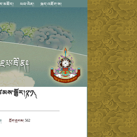
མས་སྦྱོར།༼༢༡༽
།
ཀློག་གྲངས།
562