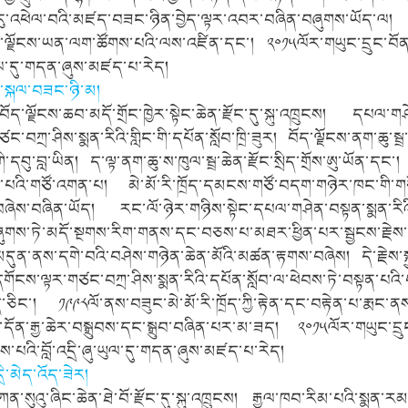
ུ་འཕེལ་བའི་མཛད་བཟང་ཉིན་བྱེད་ལྟར་འབར་བཞིན་བཞུགས་ཡོད་ལ། ད་
་ལྗོངས་ཡན་ལག་ཚོགས་པའི་ལས་འཛིན་དང་། ༢༠༡༥ལོར་གཡུང་དྲུང་བོན་མ
ཡུལ་དུ་གདན་ཞུས་མཛད་པ་རེད།
བ་སྐལ་བཟང་ཉི་མ།
ོད་ལྗོངས་ཆབ་མདོ་གྲོང་ཁྱེར་སྟེང་ཆེན་རྫོང་དུ་སྐུ་འཁྲུངས། དཔལ་གཤེ
་བཀྲ་ཤིས་སྨན་རིའི་གླིང་གི་དཔོན་སློབ་ཁྲི་ཟུར། བོད་ལྗོངས་ནག་ཆུ་སྦྲ
་གི་དབུ་བླ་ཡིན། ད་ལྟ་ནག་ཆུ་ས་ཁུལ་སྦྲ་ཆེན་རྫོང་སྲིད་གྲོས་ཨུ་ཡོན་དང་།
གས་པའི་གཙོ་འགན་པ། མེ་མོ་རི་ཁྲོད་དམངས་གཙོ་བདག་གཉེར་ཁང་གི་ག
་བཞེས་བཞིན་ཡོད། རང་ལོ་ཉེར་གཉིས་སྟེང་དཔལ་གཤེན་བསྟན་སྨན་རིའི་གླ
ཞུགས་ཏེ་མདོ་སྔགས་རིག་གནས་དང་བཅས་པ་མཐར་ཕྱིན་པར་སྦྱངས་རྗེས་སྐ
་མདུན་ནས་དགེ་བའི་བཤེས་གཉེན་ཆེན་མོའི་མཚན་རྟགས་བཞེས། དེ་རྗེས་ས
དགོངས་ལྟར་གཙང་བཀྲ་ཤིས་སྨན་རིའི་དཔོན་སློབ་ལ་ཕེབས་ཏེ་བསྟན་པའི་བ
་ཅིང་། ༡༩༩༨ལོ་ནས་བཟུང་མེ་མོ་རི་ཁྲོད་ཀྱི་རྟེན་དང་བརྟེན་པ་རྨང་
ས་དོན་རྒྱ་ཆེར་བསྒྲུབས་དང་སྒྲུབ་བཞིན་པར་མ་ཟད། ༢༠༡༥ལོར་གཡུང་དྲ
ས་པའི་བློ་འདྲི་ཞུ་ཡུལ་དུ་གདན་ཞུས་མཛད་པ་རེད།
་དྲི་མེད་འོད་ཟེར།
ཀན་སུའུ་ཞིང་ཆེན་ཐེ་བོ་རྫོང་དུ་སྐུ་འཁྲུངས། རྒྱལ་ཁབ་རིམ་པའི་སྨན་ར