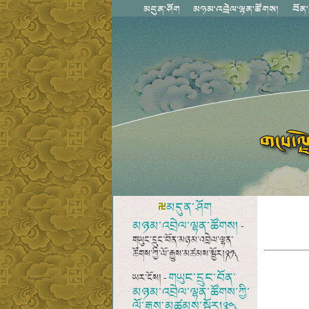
མདུན་ཤོག
མཉམ་འབྲེལ་ལྷན་ཚོགས།
-
གཡུང་དྲུང་བོན་མཉམ་འབྲེལ་ལྷན་
ཚོགས་ཀྱི་ལོ་རྒྱུས་མཚམས་སྦྱོར།༼༢༡༽
གཡུང་དྲུང་བོན་
ཡར་ངོས། -
མཉམ་འབྲེལ་ལྷན་ཚོགས་ཀྱི་
ལོ་རྒྱུས་མཚམས་སྦྱོར།༼༢༠༽