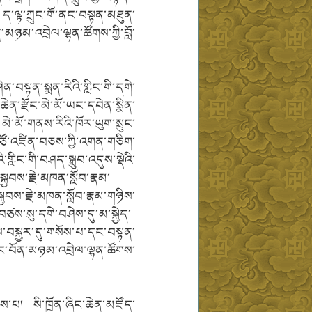
ལྟ་ཀྲུང་གོ་ནང་བསྟན་མཐུན་
ཉམ་འབྲེལ་ལྷན་ཚོགས་ཀྱི་བློ་
ན་བསྟན་སྨན་རིའི་གླིང་གི་དགེ་
་ཆེན་རྫོང་མེ་མོ་ཡང་དབེན་སྨིན་
 མེ་མོ་གནས་རིའི་ཁོར་ཡུག་སྲུང་
ཙོ་འཛིན་བཅས་ཀྱི་འགན་གཅིག་
ིང་གི་བཤད་སྒྲུབ་འདུས་སྡེའི་
ྱབས་རྗེ་མཁན་སློབ་རྣམ་
ྐྱབས་རྗེ་མཁན་སློབ་རྣམ་གཉིས་
ཙས་སུ་དགེ་བཤེས་དུ་མ་སྐྱེད་
ནས་བསྐྱར་དུ་གསོས་པ་དང་བསྟན་
ུང་བོན་མཉམ་འབྲེལ་ལྷན་ཚོགས་
མས་པ། སི་ཁྲོན་ཞིང་ཆེན་མཛོད་