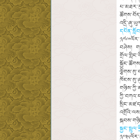
པ་མཐར་ར
ཚོགས་བོད
འདྲི་ཞུ་
དཔོན་སློ
༡༩༦༠ལོར་བ
བཤེས། གཙང
གྲོལ་གླིང
སྐྱོང་ཚོ
ལྕོགས་སུ
ཁོངས་སུ་
གཉིས་ཀྱི
ཀྱི་བཀའ་
སྲིང་མཛད
འགྲོའི་ལ
སྐབས་གཉི
སྐྱང་སྤྲུལ
༡༩༣༥ལོར་