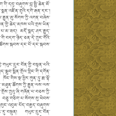
ི་དབུ་བཞུགས་བླ་སྤྱི་ཆེན་མོ་
ད་སྨན་འཛིན་གྲྭའི་དགེ་རྒན་དང་།
་རྒྱུན་ཨུ་སོགས་ཀྱི་འགན་བཞེས་
་གྱི་ཆེད་མཁས་པའི་གྲས་ཡིན་
་པ་མ་ཟད། མདོ་སྨད་ཤར་རྒྱུད་
ག་གི་བདག་ཉིད་ཅན་དེ་ཀྲུང་གོའི་
ན་ཚོགས་སྐབས་དང་པོ་དང་སྐབས་
ི་གཡུང་དྲུང་བོན་གྱི་བསྟན་པའི་
ྲུབ་སྨིན་གྲོལ་གླིང་གི་དགོན་
གིས་སྔ་ཕྱིར་ཀུན་ཏུ་རྨ་ལྷོ་
་མཐུན་ཚོགས་ཀྱི་རྒྱུན་ལས་ལས་
ད་གྲོས་ཀྲུའུ་ཞི་གཞོན་པ་བཅས་ཀྱི་
བ། བཅུ་གཅིག་པ་སོགས་སུ་ཕེབས་
གསུང་འབུམ་པོད་བརྒྱད་བཞུགས་
པར་དུ་བསྐྲུན། གཡུང་དྲུང་བོན་