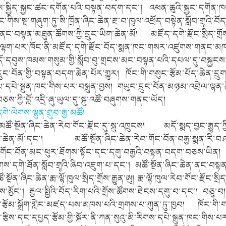
་ཨ་སྐྱིད་སྐྱང་ཚང་དགོན་པའི་བསྟན་བདག་དང་། འཕན་ཆུའི་སྐྱང་དགོན་ཁག་ག
གིས་སྔ་གཞུག་ཏུ་སི་ཁྲོན་ཞིང་ཆེན་རྔ་བ་ཁུལ་འཕྲོད་བསྟེན་སློབ་གྲྭའི་བོ
ནང་བསྟན་མཐུན་ཚོགས་ཀྱི་དྲུང་ཡིག་ཆེན་མོ། མཛོད་དགེ་རྫོང་སྲིད་གྲོས
ྷག་པར་ཁོང་ནི་མཛོད་དགེ་རྫོང་བོད་སྨན་ཁང་གསར་འཛུགས་གནང་མཁན
ོ་དབུས་ཁམས་གསུམ་གྱི་སློབ་བུ་གྲངས་མང་བསྟན་པའི་དཔལ་དུ་བསྐྱངས
དྲུང་བོན་གྱི་བསྟན་བདག་ཆེན་པོར་གྱུར། ཁོང་གི་གསུང་རྩོམ་པོད་ཆེན་དྲུ
པ་དཔེ་སྐྲུན་ཁང་གིས་པར་བསྐྲུན་བྱས། གཡུང་དྲུང་བོན་མཉམ་འབྲེལ་ལྷ
ས་ཀྱི་བློ་འདྲི་ཞུ་ཡུལ་དུ་སྐུ་འཚོ་བཞུགས་གནང་ཡོད།
གེ་ལེགས་ལྷུན་གྲུབ་རྒྱ་མཚོ།
ཚོ་སྔོན་ཞིང་ཆེན་རེབ་གོང་རྫོང་དུ་སྐུ་འཁྲུངས། མདོ་སྨད་བྱང་རྒྱུད་ཀྱ
ན་ཆེན་མོ་དང་། མཚོ་སྔོན་ཞིང་ཆེན་རེབ་གོང་བོན་བརྒྱ་སྨན་རི་བཤད་སྒ
ོང་བོན་མང་ཕུར་ཐོགས་སྟོང་དང་དགུ་བརྒྱའི་བསྟན་བདག་བཅས་ཡིན། ཁོང་
ིགས་དགེ་ཐོན་སློབ་གྲྭའི་ཞིབ་འཇུག་པ་དང་། མཚོ་སྔོན་ཞིང་ཆེན་ནང་བསྟན
སྔོན་ཞིང་ཆེན་རྨ་ལྷོ་ཁུལ་སྲིད་གྲོས་རྒྱུན་ཨུ། རྨ་ལྷོ་ཁུལ་རེབ་གོང་རྫོང་སྲི
་མྱོང་། རྒྱལ་སྤྱིའི་བོད་རིག་པའི་གྲོས་ཚོགས་ཐེངས་དགུ་བ་དང་། བཅུ་
རྩོམ་སྒྲོག་གླེང་མཛད་པས་མཁས་པའི་གྲགས་པ་ཀུན་ཏུ་ཁྱབ། ཁོང་གི་
རྩིས་དང་དཔྱད་རྩོམ་གྱི་སྐོར་ནི་ཀན་སུའུ་མི་རིགས་དཔེ་སྐྲུན་ཁང་གིས་