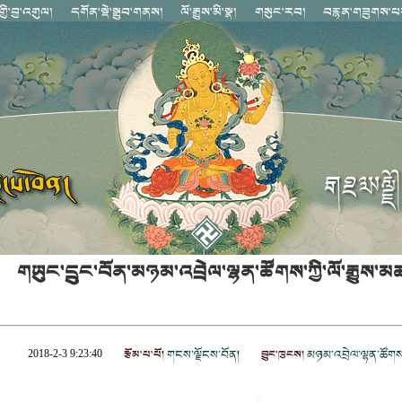
གཡུང་དྲུང་བོན་མཉམ་འབྲེལ་ལྷན་ཚོགས་ཀྱི་ལོ་རྒྱུས་མཚ
རྩོམ་པ་པོ།
གངས་ལྗོངས་བོན།
བྱུང་ཁུངས།
མཉམ་འབྲེལ་ལྷན་ཚོགས
2018-2-3 9:23:40