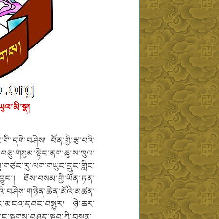
ཡུལ་མི་སྣ།
གི་དགེ་བཤེས། བོན་གྱི་རྩ་བའི་
བཅུ་གསུམ་སྟེང་ནག་ཆུ་ས་ཁུལ་
ུ་གཙང་རུ་ལག་གཡུང་དྲུང་གླིང་
་བྱུང་། ཐོས་བསམ་གྱི་ཡོན་ཏན་
་བཤེས་གཉེན་ཆེན་མོའི་མཚན་
པོར་མངའ་དབང་བསྒྱུར། ཉེ་ཆར་
ང་སྦྲགས་བཤད་སྒྲུབ་ཀྱི་བསྟན་