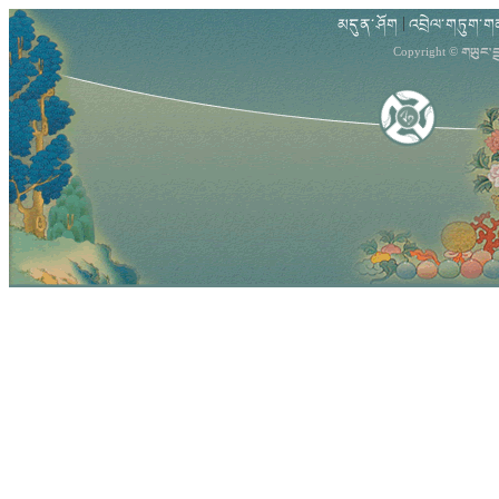
མདུན་ཤོག
འབྲེལ་གཏུག་ག
|
གཡུང་ད
Copyright ©