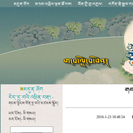
གང
མདུན་ཤོག
ངེད་དྲ་བའི་འཕྲིན་བརྡ།
-
གངས་ལྗོངས་བོན་དྲ་བའི་མཚམས་སྦྱོར།
ཡར་ངོས།- མི་གསལ།
2016-1-23 18:48:54
མར་ངོས།- མི་གསལ།