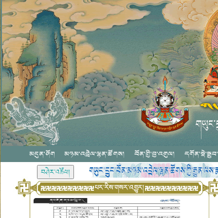
མདུན་ཤོག
མཉམ་འབྲེལ་ལྷན་ཚོགས།
བོན་གྱི་བྱ་འགུལ།
དགོན་སྡེ་སྒྲུབ་གན
གཡུང་དྲུང་བོན་མཉམ་འབྲེལ་ལྷན་ཚོགས་ཀྱི་བོད་ཡིག