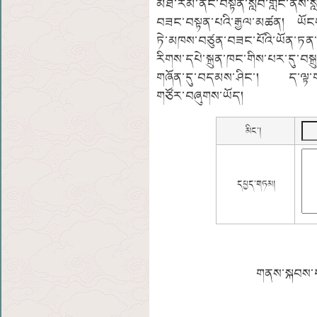
མཐོ་རིམ་ནང་བསྟན་སློབ་གླིང་ནས་སླ
བཟང་བསྟན་པའི་རྒྱལ་མཚན། ཡོངས་འ
ཏེ་མཁས་བཙུན་བཟང་པོའི་ཡོན་ཏན་གྱི
རིགས་དཔེ་སྐྲུན་ཁང་གིས་པར་དུ་བས
གཞོན་དུ་བདམས་ཤིང་། ད་ལྟ་གཡུ
གཙོར་བཞུགས་ཡོད།