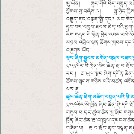
ཨུ་ཡོན། ཀྲུང་གོའི་བོད་བརྒྱུད་མ
ལྕོགས་སུ་བཞེས་ལ། སྐུ་ཉིད་ཀྱིས་ས
བརྒྱུད་ནང་བསྟན་སྤྱི་དང་། ཡང་ཆེད
བྱུང་བར་བསུབ་ཐབས་མེད་པའི་ཕྱག
རིག་གཞུང་གི་ཉིན་བྱེད་འབར་བའི་འ
མཉམ་འབྲེལ་ལྷན་ཚོགས་སྐབས་དང་པོ
བཞུགས་ཡོད།
སྣང་ཞིག་སྐྱབས་མགོན་བསྐལ་བཟང་བློ་
༡༩༨༣ལོར་སི་ཁྲོན་ཞིང་ཆེན་རྔ་བ་རྫོ
དང་། རྔ་ཡུལ་སྣང་ཞིག་དགོན་ཆེན་
ཚོགས་སྐབས་གཉིས་པའི་མཚན་འཛིན་
པར་ཞུ།
ཚུལ་ཆེན་ཐེག་མཆོག་བསྟན་པའི་ཉི་མ
༡༩༣༧ལོར་སི་ཁྲོན་ཞིང་ཆེན་སྡེ་དགེ་ར
གསུམ་པ་དང་ཚུལ་ཆེན་སྐུ་ཕྲེང་གསུམ
ཁྲོན་ཞིང་ཆེན་རྔ་བ་ཁུལ་དམངས་ཆེན་ཨུ
གཞོན་པ། རྔ་བ་རྫོང་ནང་བསྟན་མཐུན