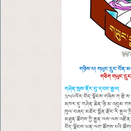
གཉིས་པ། གཡུང་དྲུང་བོན་མ
གཅིག གཡུང་དྲུ
གཤེན་སྲས་ནོར་བུ་དབང་རྒྱལ།
༡༩༥༦ལོར་བོད་ལྗོངས་གཞིས་ཀ་རྩེ་ས་
མཁར་དུ་གཤེན་ཆེན་ཉི་མ་འབུམ་གསལ་
ཁུལ་བཞད་མཐོང་སྨོན་རྫོང་རི་རྒྱལ་ཁ
མཐུན་ཚོགས་ཀྱི་རྒྱུན་ལས་ལས་འཛིན་ད
བོད་ལྗོངས་ཡན་ལག་ཚོགས་པའི་ཚོགས་