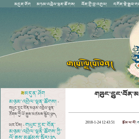
གཡུང་དྲུང་བོན་མཉ
མདུན་ཤོག
མཉམ་འབྲེལ་ལྷན་ཚོགས།
-
གཡུང་དྲུང་བོན་མཉམ་འབྲེལ་ལྷན་
ཚོགས་ཀྱི་ལོ་རྒྱུས་མཚམས་སྦྱོར།༼༢༠༽
རྩོམ་པ་པོ།
ག
2018-1-24 12:43:51
གཡུང་དྲུང་བོན་
ཡར་ངོས། -
མཉམ་འབྲེལ་ལྷན་ཚོགས་ཀྱི་
ལོ་རྒྱུས་མཚམས་སྦྱོར།༼༡༩༽