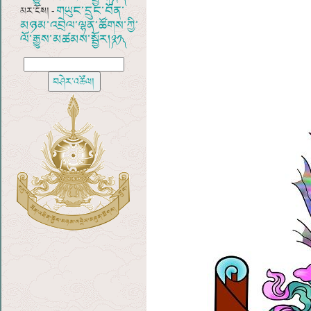
གཡུང་དྲུང་བོན་
མར་ངོས། -
མཉམ་འབྲེལ་ལྷན་ཚོགས་ཀྱི་
ལོ་རྒྱུས་མཚམས་སྦྱོར།༼༢༡༽