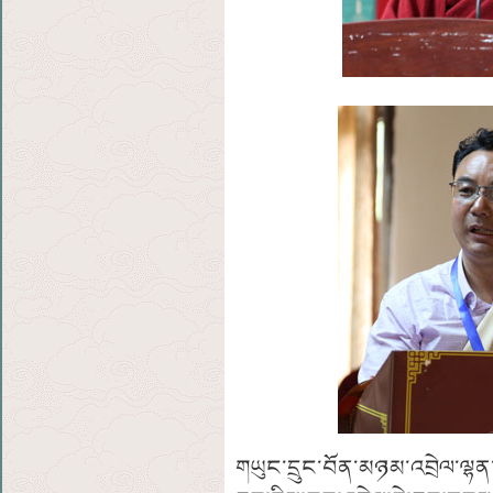
གཡུང་དྲུང་བོན་མཉམ་འབྲེལ་ལྷན་ཚ