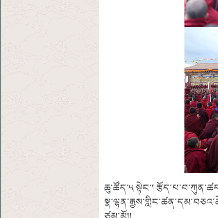
ཆུ་ཚོད་༥ སྟེང་། རྩོད་པ་བ་ཀུན
སྣ་ལྷན་རྒྱས་གླིང་ཚན་དམ་བཅ
ཙམ་མོ།།