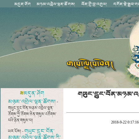
གཡུང་དྲུང་བོན་མཉམ་འབ
མདུན་ཤོག
མཉམ་འབྲེལ་ལྷན་ཚོགས།
-
གཡུང་དྲུང་བོན་མཉམ་འབྲེལ་ལྷན་
ཚོགས་ཀྱི་ཚོགས་ཆེན་གསུམ་འཚོགས་
པའི་ཉིན་གསུམ་པ།
2018-9-22 0:17:16
གཡུང་དྲུང་བོན་
ཡར་ངོས། -
མཉམ་འབྲེལ་ལྷན་ཚོགས་ཀྱི་