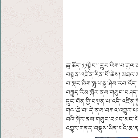
ཆུ་ཚོད་༡༡སྟེང་། དྲུང་ཡིག་པ་རྒྱ
བསྟན་འཛིན་རིན་པོ་ཆེས། མཐ
བ་སྣང་ཞིག་སྤྲུལ་སྐུ་ཤེས་རབ་འོད
བརྒྱུད་རིམ་སྐོར་ནས་གསུང་བཤད
དྲུང་བོན་གྱི་བསྟན་པ་འདི་འཛིན
གལ་ཆེ་བ། དེ་ནས་བཀའ་འགྱུར་པར་
བའི་སྐོར་ནས་གསུང་བཤད་མང་པོ་ག
འགྱུར་གནད་བསྡུས་ཡིན་པའི་ཆ་