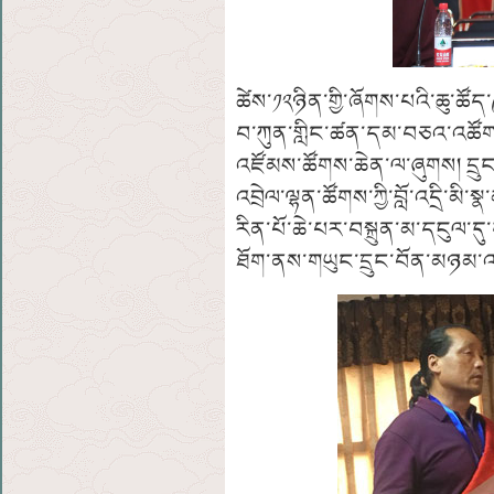
ཚེས་༡༢ཉིན་གྱི་ཞོགས་པའི་ཆུ་ཚོད
བ་ཀུན་གླིང་ཚན་དམ་བཅའ་འཚོགས།
འཛོམས་ཚོགས་ཆེན་ལ་ཞུགས། དྲུ
འབྲེལ་ལྷན་ཚོགས་ཀྱི་བློ་འདྲི་མི་
རིན་པོ་ཆེ་པར་བསྐྲུན་མ་དངུལ་དུ
ཐོག་ནས་གཡུང་དྲུང་བོན་མཉམ་