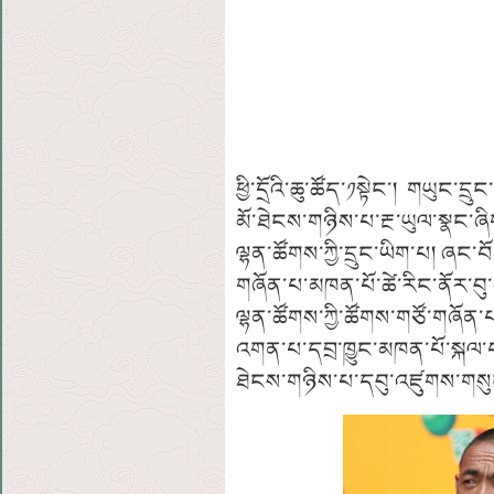
ཕྱི་དྲོའི་ཆུ་ཚོད་༡སྟེང་། གཡུང་
མོ་ཐེངས་གཉིས་པ་རྔ་ཡུལ་སྣང་ཞ
ལྷན་ཚོགས་ཀྱི་དྲུང་ཡིག་པ། ཞང་བ
གཞོན་པ་མཁན་པོ་ཚེ་རིང་ནོར་བུ
ལྷན་ཚོགས་ཀྱི་ཚོགས་གཙོ་གཞོན་པ
འགན་པ་དབྲ་ཁྱུང་མཁན་པོ་སྐལ་བཟ
ཐེངས་གཉིས་པ་དབུ་འཛུགས་གས