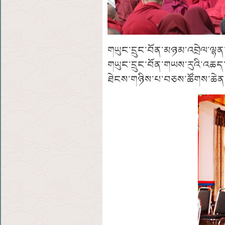
གཡུང་དྲུང་བོན་མཉམ་འབྲེལ་ལྷ
གཡུང་དྲུང་བོན་གཡས་རུའི་འཆད་ར
ཐེངས་གཉིས་པ་བཅས་ཚོགས་ཆེན