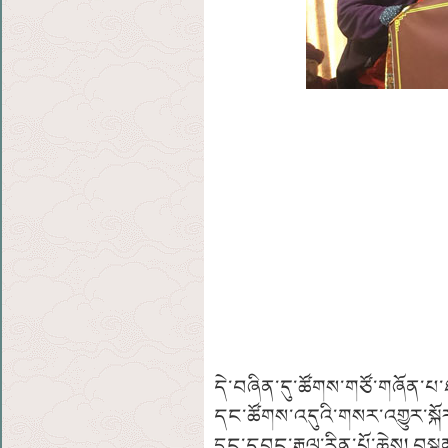
དེ་བཞིན་དུ་ཚོགས་གཙོ་གཞོན་པ་
དང་ཚོགས་འདུའི་གསར་འགྱུར་ས
དྲུང་དབང་རྒྱལ་རིན་པོ་ཆེས།