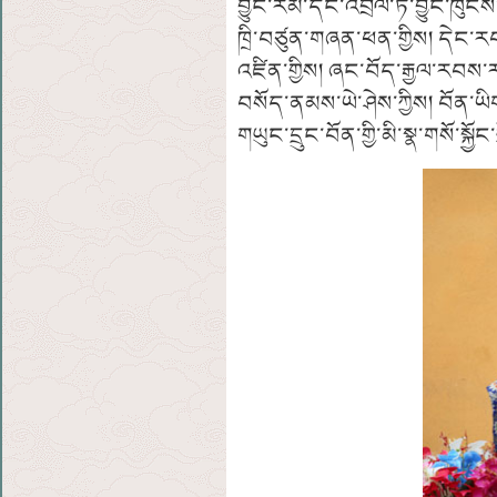
བྱུང་རིམ་དང་འབྲེལ་ཏེ་བྱུང་ཁུང
ཁྲི་བཙུན་གཞན་ཕན་གྱིས། དེང་རབས
འཛིན་གྱིས། ཞང་བོད་རྒྱལ་རབས་རག
བསོད་ནམས་ཡེ་ཤེས་ཀྱིས། བོན་ཡིག
གཡུང་དྲུང་བོན་གྱི་མི་སྣ་གསོ་སྐྱོང་