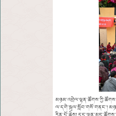
མཉམ་འབྲེལ་ལྷན་ཚོགས་ཀྱི་ཚོགས་
ལ་དགེ་སྐུལ་སློབ་གསོ་གནང་། མཉམ་
རིན་པོ་ཆེས། དད་ལྡན་མང་ཚོགས་ལ