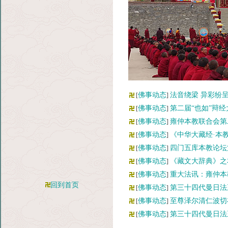
佛事动态
法音绕梁 异彩纷
[
]
佛事动态
第二届“也如”辩
[
]
佛事动态
雍仲本教联合会第
[
]
佛事动态
《中华大藏经·本
[
]
佛事动态
四门五库本教论坛
[
]
佛事动态
《藏文大辞典》之
[
]
佛事动态
重大法讯：雍仲本
[
]
回到首页
佛事动态
第三十四代曼日法
[
]
佛事动态
至尊泽尔清仁波切
[
]
佛事动态
第三十四代曼日法
[
]