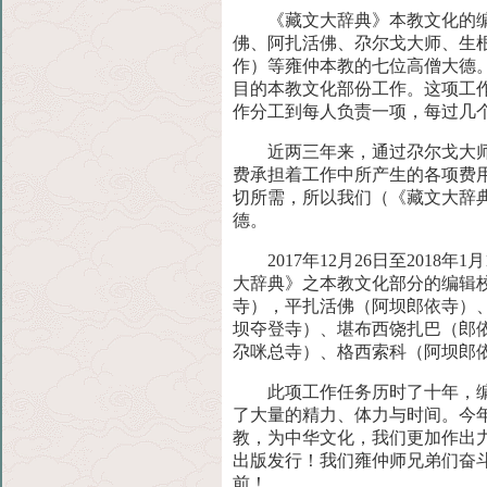
《藏文大辞典》本教文化的编
佛、阿扎活佛、尕尔戈大师、生
作）等雍仲本教的七位高僧大德
目的本教文化部份工作。这项工
作分工到每人负责一项，每过几
近两三年来，通过尕尔戈大
费承担着工作中所产生的各项费
切所需，所以我们（《藏文大辞
德。
2017年12月26日至20
大辞典》之本教文化部分的编辑
寺），平扎活佛（阿坝郎依寺）
坝夺登寺）、堪布西饶扎巴（郎
尕咪总寺）、格西索科（阿坝郎
此项工作任务历时了十年，
了大量的精力、体力与时间。今
教，为中华文化，我们更加作出
出版发行！我们雍仲师兄弟们奋
前！