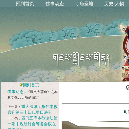
回到首页
《
佛事动态
- 《藏文大辞典》之本
教文化八大项的编写
重大法讯：雍仲本教
上一条：
时
喜迎第三十四代曼日法王
四门五库本教论坛第
下一条：
一期中观研讨会筹备会议在