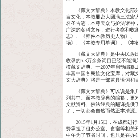
《藏文大辞典》本教文化部
言文化，本教显密大圆满三法宏
名圣古迹，本尊天众与护法诸神
广深的各科文库，进行考察和收
志》、《雍仲本教历史人物》、
场》、《本教专用单词》、《本
《藏文大辞典》是中央民族
收录的5.3万余条词目已经不能
模藏文辞典。于2007年启动编
丰富中国各民族文化宝库，对藏
文大辞典》将是一部兼具语词和
《藏文大辞典》可以说是集
列其中。而本教辞典的编纂，更
文献资料、佛法经典的翻译提供
了，一切都会自然而然正本清源
2015年1月15日，在成
费承担了租办公室、食宿等相关
中午为了节省时间，也只是在办