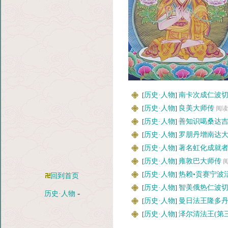
历史·人物
南卡次成仁波
[
]
历史·人物
良美大师传
[
]
阅读:
历史·人物
善知识噶桑达
[
]
历史·人物
罗朋丹增南达
[
]
历史·人物
著名虹化成就
[
]
历史·人物
雍敦巴大师传
[
]
阅
历史·人物
热赖•贡赛宁波
[
]
回到首页
历史·人物
智美俄热仁波
[
]
-
历史·人物
历史·人物
曼日法王隆多
[
]
历史·人物
泽尔清法王(第
[
]