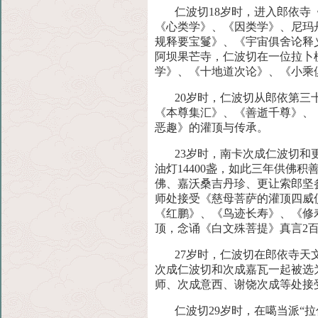
仁波切18岁时，进入郎依寺《
《心类学》、《因类学》、尼玛
规释要宝鬘》、《宇宙俱舍论释
阿坝果芒寺，仁波切在一位拉卜
学
》、《十地道次论》、《小乘
20岁时，仁波切从郎依第
《本尊集汇》、《善逝千尊》、
恶趣》的灌顶与传承。
23岁时，南卡次成仁波切和
油灯14400盏，如此三年供佛积
佛、嘉沃桑吉丹珍、更让索郎坚
师处接受《慈母菩萨的灌顶四威
《红鹏》、《鸟迹长寿》、《修
顶，念诵《白文殊菩提》真言
2
27岁时，仁波切在郎依寺天
次成仁波切和次成嘉瓦一起被选
师、次成意西、谢饶次成等处接
仁波切29岁时，在噶当派“