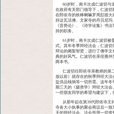
60岁时，南卡次成仁波切
在政府有关部门领导下，仁波切
在郎依寺的铁棒喇嘛罗周彭措大
持达瓦活佛、文家寺的丹贝尼玛
《音势论》、《诗学诠集》书法
持的职务。
61岁时，南卡次成仁波切
式。其年冬季辩经法会，仁波切
辩论的阇梨智贤，进行了佛学文
典的好风气。仁波切在亲侄雍仲
两本书。
仁波切任郎依寺亲教师的第
放以前）就存在的秋季辩经大法
盐供品钱饷等一切所需。这年冬
期三天的《摄类学》辩经大法会
一些朋友同学的希望与建议下，
从那年起在第39代郎依寺主
寺各大小执事的聚会商议后一致
天的辩经法会。法会所用一切资