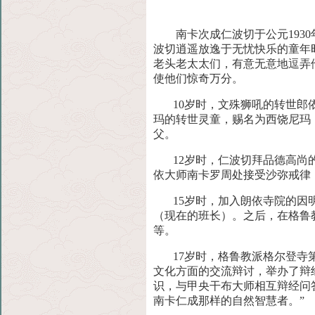
南卡次成仁波切于公元1930
波切逍遥放逸于无忧快乐的童年
老头老太太们，有意无意地逗弄
使他们惊奇万分。
10岁时，文殊狮吼的转世郎依
玛的转世灵童，赐名为西饶尼玛
父。
12岁时，仁波切拜品德高尚的
依大师南卡罗周处接受沙弥戒律
15岁时，加入朗依寺院的因明
（现在的班长）。之后，在格鲁
等。
17岁时，格鲁教派格尔登寺第
文化方面的交流辩讨，举办了辩
识，与甲央干布大师相互辩经问
南卡仁成那样的自然智慧者。”