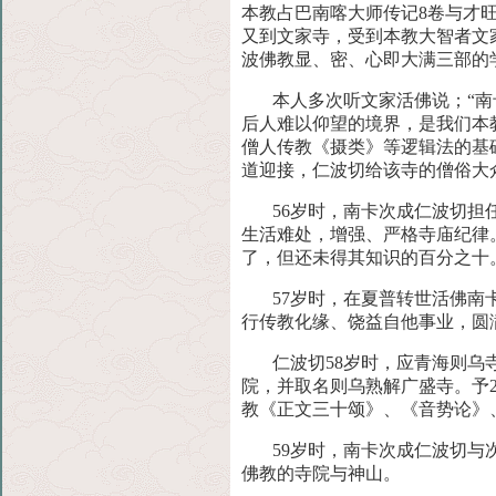
本教占巴南喀大师传记8卷与才
又到文家寺，受到本教大智者文
波佛教显、密、心即大满三部
的
本人多次听文家活佛说；“
后人难以仰望的境界，是我们本
僧人传教《摄类》等逻辑法的基
道迎接，仁波切给该寺的僧俗大
56岁时，南卡次成仁波切
生活难处，增强、严格寺庙纪律
了，但还未得其知识的百分之十
57岁时，在夏普转世活佛
行传教化缘、饶益自他事业，圆
仁波切58岁时，应青海则
院，并取名则乌熟解广盛寺。予2
教《正文三十颂》、《音势论》
59岁时，南卡次成仁波切
佛教的寺院与神山。