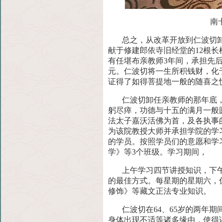
南
总之，从改革开放到仁波切
献于修建郎依寺旧经堂的12根长
有任堪布亲教师3年间，承担先后
元。仁波切将一生所积钱财，化
证得了如得菩提地一般的随喜之
仁波切卸任亲教师的那年底
躬尽瘁，功德与十五的满月一般
法太子嘉沃活佛为首，及各执事
为该院教授大师并承担学院的学
的学员。按照学员们的意愿和学
学》等3个班级。学习期间，
上午学习四节讲授知识，下
的最佳方式。每星期的星期六，
修饰》等藏文正法专业知识。
仁波切在64、65岁的两年
身体出现不适等诸多缘由，使得