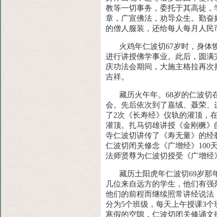
教等一切事务，委托于其高徒，
章，广宣佛法，劝导众生。勤奋
的僧人服装，还给每人每月人民币
火鸡年仁波切67岁时，身
进行讲授佛学事业。此后，圆满
庆功法会期间，大施主格拉再次
吉祥。
藏历火午年。68岁的仁波
会。先后依次到了嘉绒、聂荣、
了2次《长寿经》仪轨的灌顶，
灌顶。扎马切雄讲授《金刚橛》
寺仁波切讲传了《寿无量》的经
仁波切闭关修念《广增经》100
法师贤尊为仁波切授受《广增经
藏历土阳虎年仁波切69岁
几位来自远方的学生，他们有强
他们的前程而继续照常讲经说法
分为5个班级，每天上午授课3
寒假的空隙，仁波切闭关修诵文