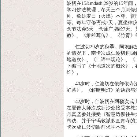
波切在15&mdash;29岁的15年间
学习佛法教理，冬天三个月则修
刚、象雄麦日（火燃）本尊、普
等。每年守修斋戒7天，夏坐律
念节法会5天，念诵广增经7天、
教》、《象雄耳传》、《竹青》
仁波切29岁的秋季，阿坝
的情况下，南卡次成仁波切也回
地道次》、《二谛中观论》、《
下编写了《十地道次的概论》，
饰》。
40岁时，仁波切在依郎依寺
虹幕》、《解暗明灯》的诀窍与
42岁时，仁波切在阿勒次
在夏普大师次成罗沙处接受本教
丹真坚参处接受《智慧透彻往生
窍诀。并于宁玛教派多直青寺的
卡次成仁波切跟前求学本教。