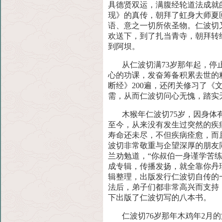
具德贤双运，满腹经轮道法成就
现》的真传，朝拜了虹身大师夏
语
、意之一切所依圣物。仁波切
欢送下，到了扎当青寺，朝拜转
到阿坝。
从仁波切满73岁那年起，
心的功课，发奋筹备积累去世的
断经》200遍，还闭关修习了《
需，从而仁波切问心无愧，踏实
木猴年仁波切75岁，因身体
至今，从来没有发生过突然的疾
寿命还未尽，不但疾病痊愈，而
波切非常敬重与企望深厚的朋友
兰劝勉道，“你叔伯一身谨学苦
成专辑，传播发扬，就全
靠你丹
辑整理，出版发行仁波切自传的
法后，弟子们都非常高兴而支持
下出版了仁波切写的八本书。
仁波切76岁那年木鸡年2月