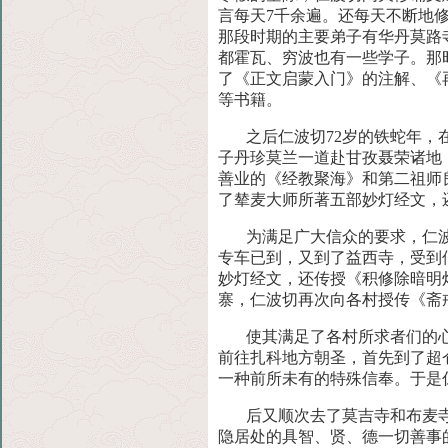
言每天7千余遍。还每天不断
地
那段时期的主要弟子有华丹莫路
都霍瓦、穷波也有一些学子。那
了《正文启蒙入门》的注解、《
等书籍。
之后仁波切72岁的铁蛇年
子丹珍莫兰一道赴甘孜聂荣诸地
善业的《经教聚海》和第二祖师
了辇麦大师所著五部妙灯经文，
为满足广大信众的要求，仁
专车已到，又到了益西寺，受到
妙灯经文，还传授《积修除暗明
寨，仁波切再次向各村授传《斋
使其满足了各村所求者们的
前往扎科地方朝圣，首先到了超
一种前所未有的特殊信奉。于是
后又顺次去了莫吉寺和布麦
隐居处的具智、贤、德一切善事