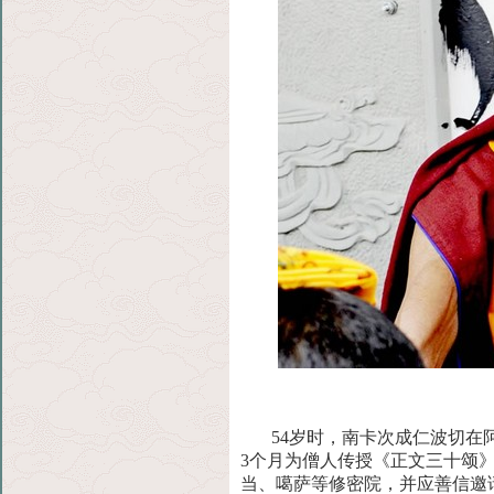
54岁时，南卡次成仁波切
3个月为僧人传授《正文三十颂
当、噶萨等修密院，并应善信邀