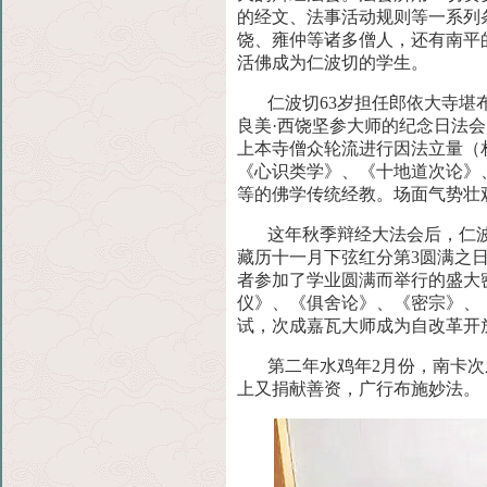
的经文、法事活动规则等一系列
饶、雍仲等诸多僧人，还有南平
活佛成为仁波切的学生。
仁波切63岁担任郎依大寺堪
良美·西饶坚参大师的纪念日法
会
上本寺僧众轮流进行因法立量（
《心识类学》、《十地道次论》
等的佛学传统经教。场面气势壮
这年秋季辩经大法会后，仁
藏历十一月下弦红分第3圆满之
者参加了学业圆满而举行的盛大
仪》、《俱舍论》、《密宗》、
试，
次成嘉瓦大师成为自改革开
第二年水鸡年2月份，南卡
上又捐献善资，广行布施妙法。