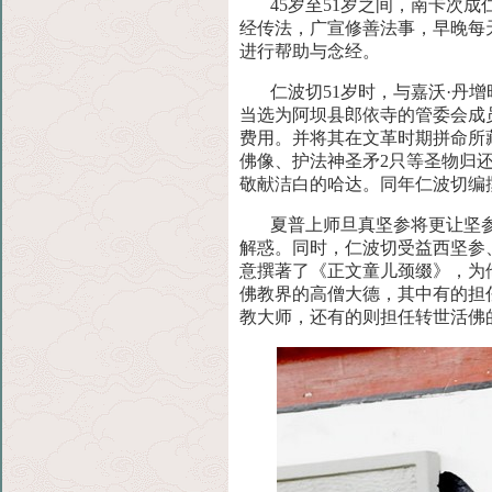
45岁至51岁之间，南卡次
经传法，广宣修善法事，早晚每
进行帮助与念经。
仁波切51岁时，与嘉沃·丹
当选为阿坝县郎依寺的管委会成
费用。并将其在文革时期拼命所
佛像、护法神圣矛2只等圣物归还
敬献洁白的哈达。同年仁波切编
夏普上师旦真坚参将更让坚
解惑。同时，仁波切受益西坚参
意撰著了《正文童儿颈缀》，为
佛教界的高僧大德，其中有的担
教大师，还有的则担任转世活佛