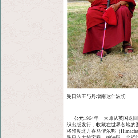
曼日法王与丹增南达仁波切
公元1964年，大师从英国返
织出版发行，收藏在世界各地
的
将印度北方喜马偕尔邦（Himachal 
曼日寺大雄宝殿、护法殿、念经