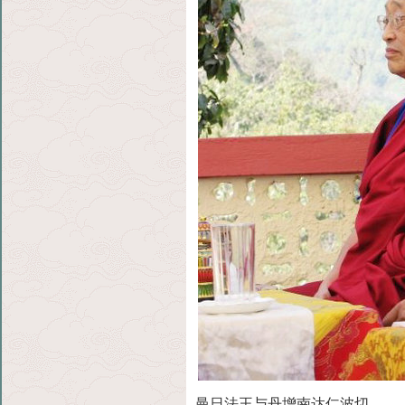
曼日法王与丹增南达仁波切