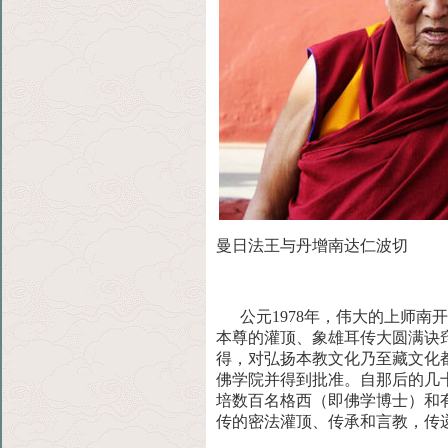
曼日法王与丹增南达仁波切
公元1978年，伟大的上师南
本尊的灌顶、象雄耳传大圆满
诀
得，对弘扬本教文化乃至藏文化
佛学院并得到批准。自那后的几
培数百名格西（即佛学博士）和有
传的密
法灌顶、传承和言教，传