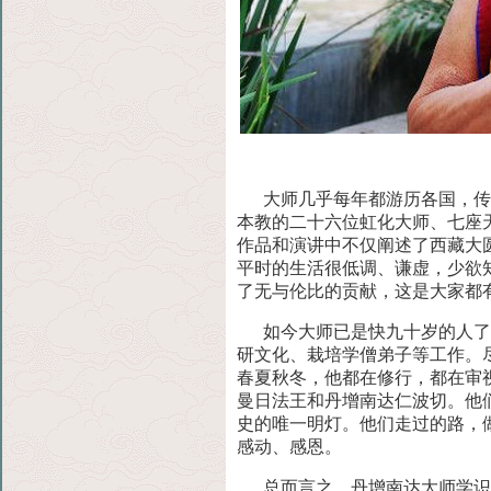
大师几乎每年都游历各国，传播
本教的二十六位虹
化大师、七座
作品和演讲中不仅阐述了西藏大
平时的生活很低调、谦虚，少欲
了无与伦比的贡献，这是大家都
如今大师已是快九十岁的人了，
研文化、栽培学僧
弟子等工作。
春夏秋冬，他都在修行，都在审
曼日法王和丹增南达仁波切。他
史的唯一明灯。他们走过的路，
感动、感恩。
总而言之，丹增南达大师学识渊