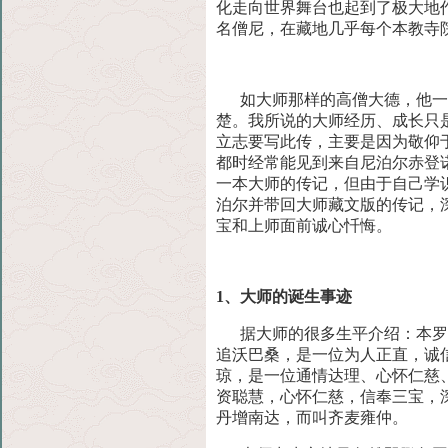
化走向世界
舞台也起到了极大地
名僧尼，在藏地几乎每个本教寺
如大师那样的高僧大德，他一生
楚。我所说的大师经历、成长
只
立志要写此传，主要是因为敬仰
都时经常能见到来自尼泊尔赤登
一本大师的传记，但由于自己学
泊尔并
带回大师藏文版的传记，
宝和上师面前诚心忏悔。
1、大师的诞生事迹
据大师的很多生平介绍：本罗丹
追沃巴桑，是一位为人正直，
诚
琼，是一位通情达理、心怀仁慈
资聪慧，心怀仁慈，信奉三宝，
丹增南达，而叫齐麦雍仲。