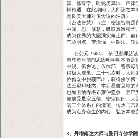
算、修辞学、时轮历算法、声律
样精通。在此期间，大师还在本
是良美大师对俱舍论的注疏）、
《密法智慧》（注：密法智慧是
中闻、思
、修慧，吸取真谛精华
成为优秀的大圆满实修上师。前
气脉明点、梦瑜伽、中阴法、轮
在公元1948年，依照恩师慈
增尊者座前闻思因明学即本教
逻
中观、俱舍论、仪律部、密宗母
得极大成果。二十七岁时，大师
位僧众中脱颖而出，获得佛学博
法王
尼玛旺杰、本罗桑吉旦增的
也如卡纳寺堪布雍仲坚参、登
巴
座前受显宗五部、密宗四部、大
满三个体系）的灌顶、传承与言
成为点亮众生的内心、弘扬本教
3、丹增南达大师与曼日寺佛学院