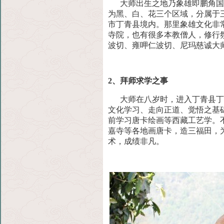
大师出生之地乃象雄即鹏角国王
为黑、白、花三个区域，分属
于
市丁青县境内。那里象雄文化非
寺院，也有很多本教僧人，修行
波切、雍呷仁波切、尼玛慈诚大
2、拜师求学之事
大师在八岁时，进入丁青县丁青
文化学习、走向正道、觉悟之
基
前学习唐卡绘画等西藏工艺学。
嘉寺等各地画唐卡，造三福田，
术，成绩非凡。