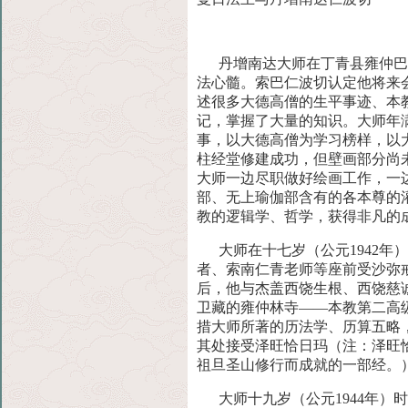
丹增南达大师在丁青县雍仲巴日
法心髓。索巴仁波切认定他将
来
述很多大德高僧的生平事迹、本
记，掌握了大量的知识。大师年
事，以大德高僧为学习榜样，以
柱经
堂修建成功，但壁画部分尚
大师一边尽职做好绘画工作，
一
部、无上瑜伽部含有的各本尊的
教的逻辑学、哲学，获得非凡的
大师在十七岁（公元1942年
者、索南仁青老师等座前受沙
弥
后，他与杰盖西饶生根、西饶慈
卫藏的雍仲林寺——本教第二高
措大师所著的历法学、历算五略
其处接
受泽旺恰日玛（注：泽旺
祖旦圣山修行而成就的一部经。
大师十九岁（公元1944年）