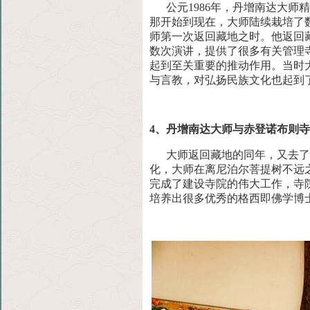
公元1986年，丹增南达大师
那开始到现在，大师陆续栽培
了
师第一次返回藏地之时。他返回
数次演讲，提供了很多有关管理
起到至关重要的推动作用。当时
与言
教，对弘扬民族文化也起到
4、丹增南达大师与赤登诺布则寺（Trit
大师返回藏地的同年，又去了圣
化，大师在离尼泊尔菩提树不
远
完成了建设寺院的伟大工作，寺
培养出很多优秀的格西即佛学博