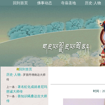
回到首页
历史·人物
- 罗朋丹增南达大师
传
著名虹化成就者尼玛
上一条：
时间：20
慈诚大师传
善知识噶桑达吉大师
下一条：
传