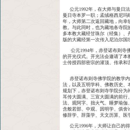
公元1992年，在大师与曼日
曼日寺本罗一职；孟绒格西尼
玛
年，大师第二次返回藏地，向幸
教。与此同时，也为藏地各寺院
多本教大藏经甘珠尔（经集）、
版的大藏
经第一次传入尼泊尔国
公元1994年，赤登诺布则寺
的开光仪式。开光法
会邀请了本
士传授四部密宗的灌顶、传承和
赤登诺布则寺佛学院的教学内
法，以及五明学科、佛教历史、
规划下，赤登诺布则寺学院分为
耳传大圆满、三宣大圆满的前行
法、观阿字、拙火气、睡梦瑜伽
含般若部、
中观、因明学、俱舍
修辞学、辞藻学、天文历算、医
公元1996年，大师让自己的