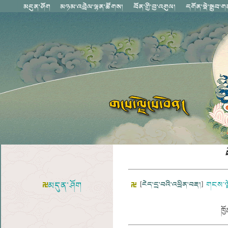
མདུན་ཤོག
[
ངེད་དྲ་བའི་འཕྲིན་བརྡ།
]
གངས་ལྗ
ཁྱོ