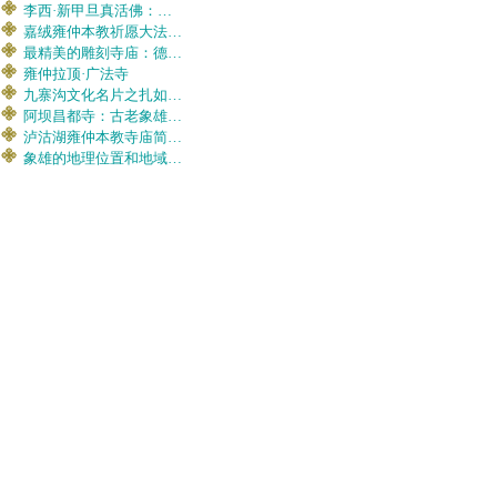
李西·新甲旦真活佛：…
嘉绒雍仲本教祈愿大法…
最精美的雕刻寺庙：德…
雍仲拉顶·广法寺
九寨沟文化名片之扎如…
阿坝昌都寺：古老象雄…
泸沽湖雍仲本教寺庙简…
象雄的地理位置和地域…