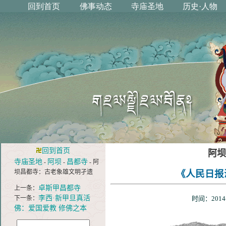
回到首页
阿坝
寺庙圣地
阿坝
昌都寺
-
-
- 阿
坝昌都寺：古老象雄文明孑遗
《人民日报海
卓斯甲昌都寺
上一条：
李西·新甲旦真活
下一条：
时间：2014
佛：爱国爱教 修佛之本