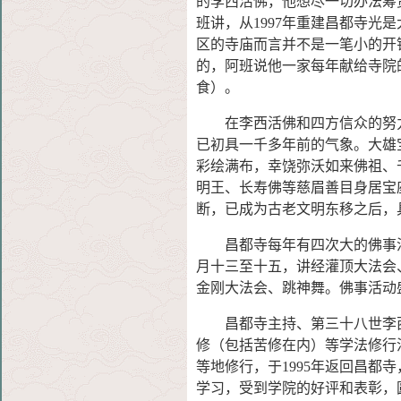
的李西活佛，他想尽一切办法筹
班讲，从1997年重建昌都寺光
区的寺庙而言并不是一笔小的开
的，阿班说他一家每年献给寺院
食）。
在李西活佛和四方信众的努力
已初具一千多年前的气象。大雄
彩绘满布，幸饶弥沃如来佛祖、
明王、长寿佛等慈眉善目身居宝
断，已成为古老文明东移之后，
昌都寺每年有四次大的佛事活
月十三至十五，讲经灌顶大法会、
金刚大法会、跳神舞。佛事活动
昌都寺主持、第三十八世李西
修（包括苦修在内）等学法修行
等地修行，于1995年返回昌都
学习，受到学院的好评和表彰，圆