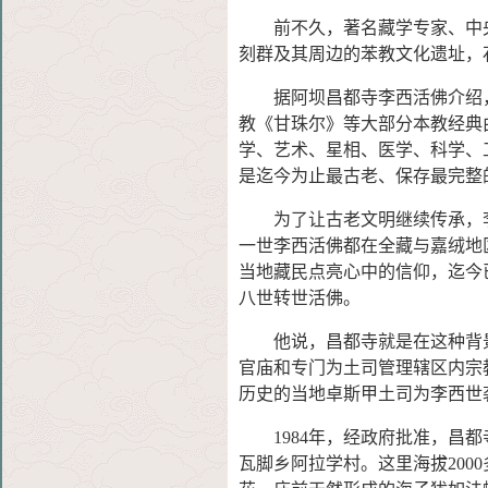
前不久，著名藏学专家、中央
刻群及其周边的苯教文化遗址，
据阿坝昌都寺李西活佛介绍，
教《甘珠尔》等大部分本教经典
学、艺术、星相、医学、科学、
是迄今为止最古老、保存最完整
为了让古老文明继续传承，李
一世李西活佛都在全藏与嘉绒地
当地藏民点亮心中的信仰，迄今
八世转世活佛。
他说，昌都寺就是在这种背景
官庙和专门为土司管理辖区内宗
历史的当地卓斯甲土司为李西世
1984年，经政府批准，昌都
瓦脚乡阿拉学村。这里海拔200