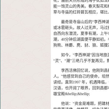
花，庙前天然形成的海子犹如法
能一饱灵山的秀美。春天梨花和
草与寺庙的红砖碧瓦相应，堪比
最奇是寺庙山后的“李西神湖
或冰雹砸头。故人过无声，马过
自西向东潜流，夏季有潮，上午
潮，40分钟后湖面便平静如初。
狗熊、林麝、麂、豺、狼、狐狸
如今，“李西神湖”因当地旅游
“灵”、“潮”三绝几乎不复再见
李西活佛回忆说，他刚到昌都
人。”他感觉到自己的使命，坦
读经。直到1997 年，机遇降
汉语，也开阔了眼界，回到昌都
雄宝殿&hellip;&hellip;
他说：“资金是难题，把建材