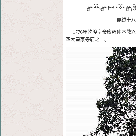
རྒྱལ་རོང་རྒྱལ་ཁག་བཅོ་བརྒྱད་ཀྱ
嘉绒十
1776年乾隆皇帝废雍仲本教兴
四大皇家寺庙之
一。