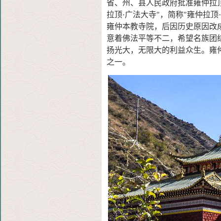
省、州、县人民政
府批准雍仲拉
拉顶·广法大寺"，简称"雍仲拉顶·
雍仲本教寺院，后因历史原因改
意着佛法平等不二，希望名族团
扬光大，无限大的利益众生。雍
之一。