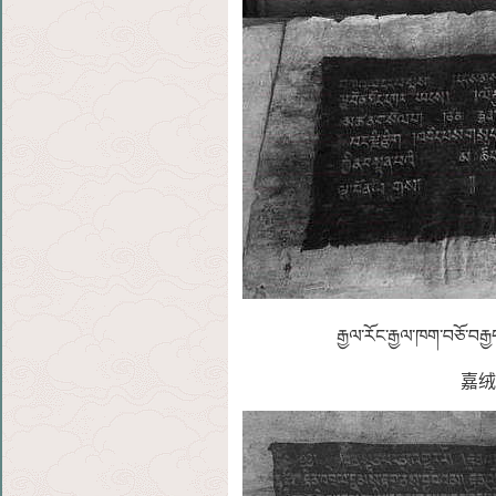
རྒྱལ་རོང་རྒྱལ་ཁག་བཅོ་བརྒྱ
嘉