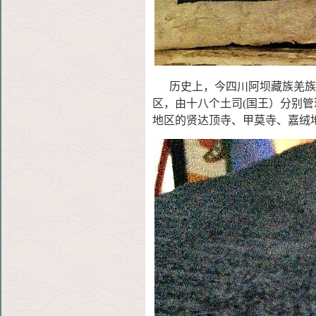
历史上，今四川阿坝藏族羌族自
区，由十八个土
司(国王）分别
地区的贤达顶寺、甲莫寺、嘉绒