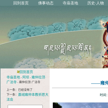
回到首页
寺庙圣地
阿坝
雍仲拉顶·
-
-
广法寺
- 雍仲拉顶·广法寺
——雍
上一条：已经没有了
嘉绒雍仲本教祈愿大
下一条：
时间：
法会