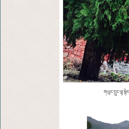
གཡུང་དྲུང་ལ