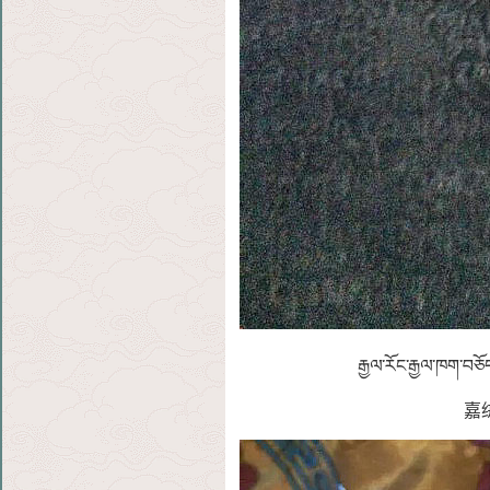
རྒྱལ་རོང་རྒྱལ་ཁག་བཅོད
嘉