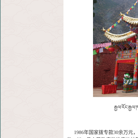
རྒྱལ་རོང་རྒྱལ་
1986年国家拨专款30余万元，