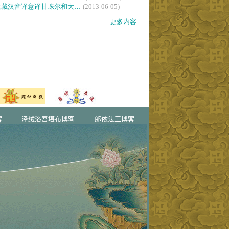
客
泽绒洛吾堪布博客
郎依法王博客