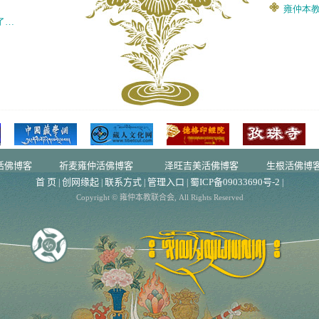
活佛博客
祈麦雍仲活佛博客
泽旺吉美活佛博客
生根活佛博
首 页
创网缘起
联系方式
管理入口
蜀ICP备09033690号-2
|
|
|
|
|
Copyright © 雍仲本教联合会, All Rights Reserved