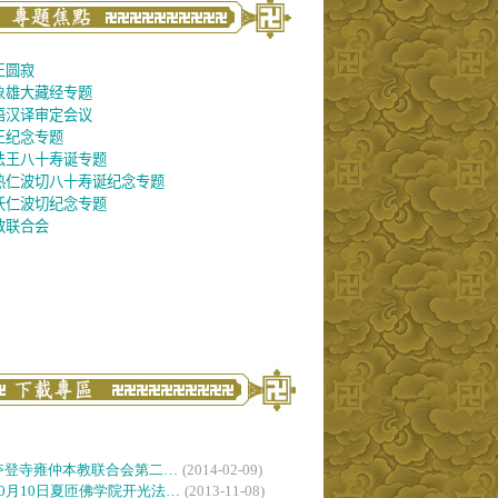
王圆寂
象雄大藏经专题
语汉译审定会议
王纪念专题
法王八十寿诞专题
热仁波切八十寿诞纪念专题
沃仁波切纪念专题
教联合会