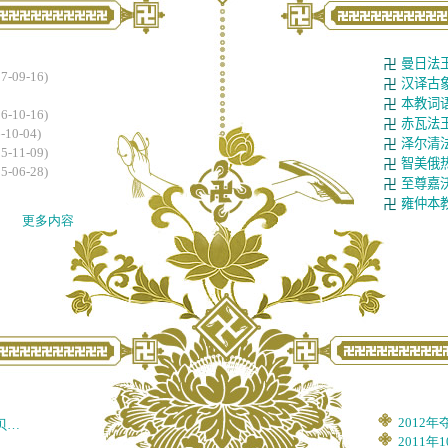
曼日法
卍
汉译古
卍
本教词
卍
赤瓦法
卍
泽尔清
卍
智美俄
卍
至尊嘉
卍
雍仲本
卍