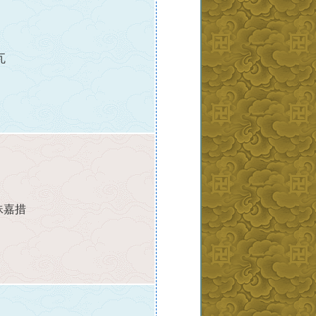
瓦
珠嘉措