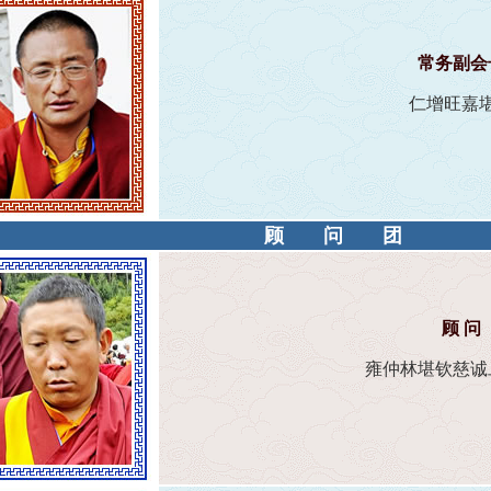
常务副会
仁增旺嘉
顾问团
顾 问
雍仲林堪钦慈诚