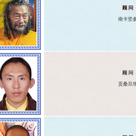
顾 问
南卡坚
顾 问
贡桑旦