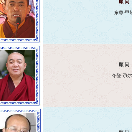
顾 问
东尊·甲
顾 问
夺登·尕