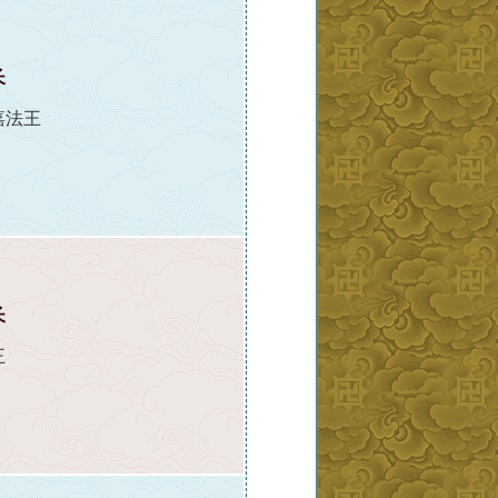
长
嘉法王
长
王