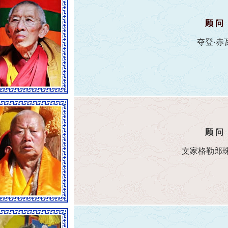
顾 问
夺登·赤
顾 问
文家格勒郎