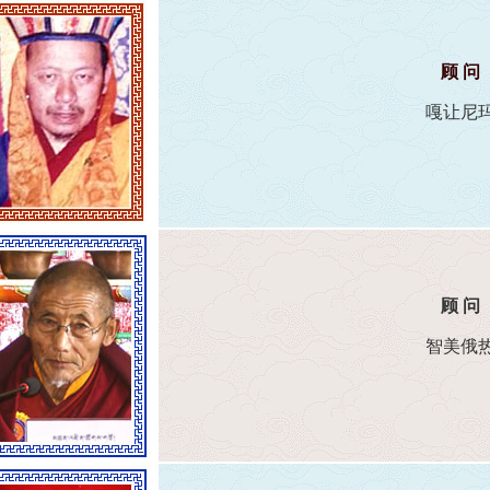
顾 问
嘎让尼
顾 问
智美俄