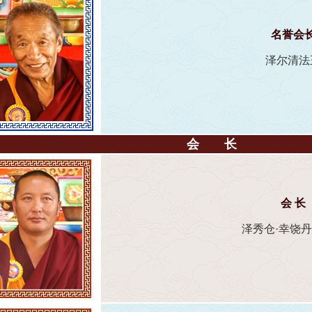
名誉会
泽尔清法
会长
会 长
泽秀仓·幸饶