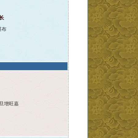
长
堪布
旦增旺嘉