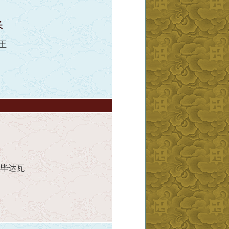
长
王
丹毕达瓦