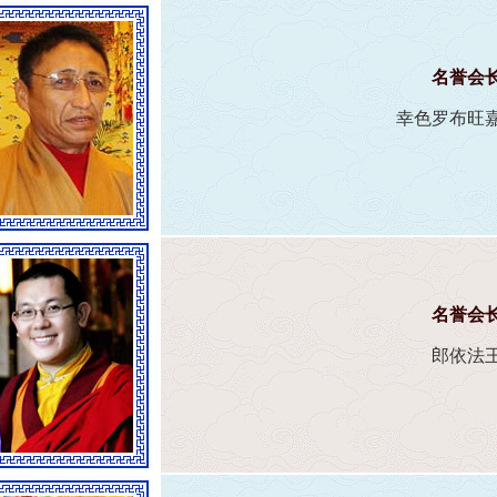
名誉会
幸色罗布旺
名誉会
郎依法