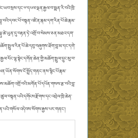
ཡབ་སྲས་དང་༧་དཔལ་ལྡན་རྒྱལ་བ་སྨན་རི་བའི་ཁྲི་
ྲ་བའི་དབང་པོ་བསྟན་འཛིན་རྣམ་དག་རིན་པོ་ཆེ་རྣམ་
ྐུ་ཚེ་ཡུན་དུ་བརྟན་ཏེ་འགྲོ་བ་སེམས་ཅན་མཐའ་དག་
ཆོག་སྤྲུལ་རིན་པོ་ཆེ་དབུ་བཞུགས་ཐོག་བླ་མ་དང་དགེ་
ལ་རོང་ལྷ་སྟེང་དགོན་ཆེན་གྱི་མཆོག་སྤྲུལ་དྲུང་མུ་བ་
ི་ཕན་ཡོན་སོགས་ངོ་སྤྲོད་གནང་ནས་སྙིང་པོ་རྣམ་
་མཆོག་འགྲོ་བའི་མགོན་པོ་དཔོན་གསས་རྩ་བའི་བླ་
ག་ཚུལ་བསྟན་པའི་དགོངས་རྫོགས་དང་འབྲེལ་ཁྲི་ཆེན་
ུ་འབྱོན་པའི་གསོལ་འདེབས་སོགས་རྒྱས་པར་གནང་།