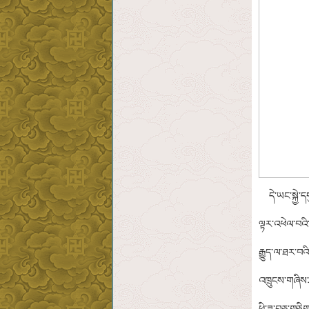
དེ་ཡང་སྐྱེ་དག
ལྟར་འཕེལ་བའི་
རྒྱུད་ལ་ཐར་བའ
འཁྲུངས་གཞིས་ཤ