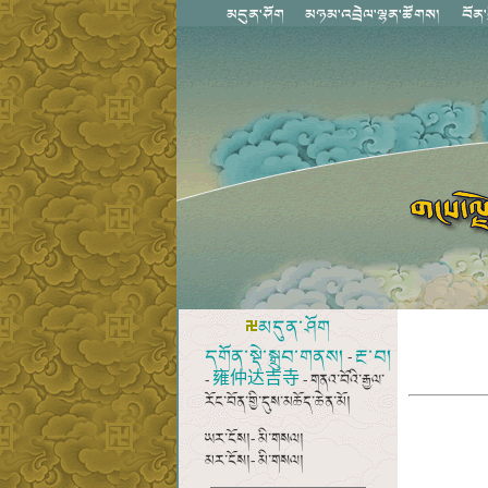
མདུན་ཤོག
དགོན་སྡེ་སྒྲུབ་གནས།
རྔ་བ།
-
雍仲达吉寺
-
- གནའ་བོའི་རྒྱལ་
རོང་བོན་གྱི་དུས་མཆོད་ཆེན་མོ།
ཡར་ངོས།- མི་གསལ།
མར་ངོས།- མི་གསལ།