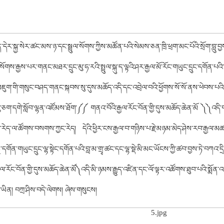
སྐྱ་སེར་ཚང་མས་ཉ་དང་སྦྲུལ་སོགས་ཀྱིས་མཚོན་པའི་སེམས་ཅན་ཁྲི་ཕྲག་མང་པོའི་སྲོག་བླུ་
སོགས་རྒྱས་པར་གནང་མཐར་དྲུང་མུ་ཧ་རའི་སྤྲུལ་སྐུ་ད་ལྟའི་ཤར་རྒྱལ་མོ་རོང་གཡུང་དྲུང་དགོན་པའི་
ཇུག་གི་གསུང་བཤད་གནང་སྐབས་སུ་དུས་མཆོད་འདི་དང་འབྲེལ་བའི་ཕྱོགས་སོ་སོ་ནས་ཕེབས་པའི་བླ
འུ་ཅག་དགེ་སློབ་ལྷན་འཛོམས་ཐོག་༼༼ གནའ་བོའི་རྒྱལ་རོང་བོན་གྱི་དུས་མཆོད་ཆེན་མོ ༽༽འདི་
རེད་ལ་ཚོགས་བསགས་ཀྱང་རེད། དེའི་ཕྱིར་ངས་རྒྱལ་བ་གཉིས་པ་རྗེ་མཉམ་མེད་ཤེས་རབ་རྒྱལ་མཚན
སྤྱི་དགོན་གཡུང་དྲུང་ལྷ་སྟེང་དགོན་པའི་བླ་མ་གྲྭ་ཚང་དང་ལྷ་སྡེ་མི་མང་ཡོངས་ཀྱི་ཚབ་བྱས་ཏེ་བཀའ་དྲ
ལ་རོང་བོན་གྱི་དུས་མཆོད་ཆེན་མོ༽འདི་མི་ཉམས་རྒྱུད་འཛིན་དང་ལོ་ལྟར་འཚོགས་ཐུབ་པའི་སྨོན
་ཡིན། བཀྲ་ཤིས་བདེ་ལེགས། ཞེས་གསུངས།