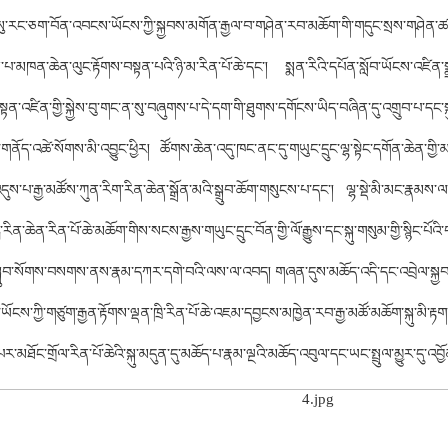
་རང་ཅག་བོན་འབངས་ཡོངས་ཀྱི་སྐྱབས་མགོན་རྒྱལ་བ་གཤེན་རབ་མཆོག་གི་གདུང་སྲས་གཤེན་ཚང་
པ་མཁན་ཆེན་ལུང་རྟོགས་བསྟན་པའི་ཉི་མ་རིན་པོ་ཆེ་དང་། སྨན་རིའི་དཔོན་སློབ་ཡོངས་འཛིན་སྨ
ན་འཛིན་གྱི་སྐྱེས་བུ་གང་ན་སུ་བཞུགས་པ་དེ་དག་གི་ཐུགས་དགོངས་ཡིད་བཞིན་དུ་འགྲུབ་པ་དང་ས
གནོད་འཚེ་སོགས་མི་འབྱུང་ཕྱིར། ཚོགས་ཆེན་འདུ་ཁང་ནང་དུ་གཡུང་དྲུང་ལྷ་སྟེང་དགོན་ཆེན་གྱི་མ
ུས་པ་རྒྱ་མཚོས་ཀུན་རིག་རིན་ཆེན་སྒྲོན་མའི་སྒྲུབ་ཆོག་གསུངས་པ་དང་། ལྷ་སྡེ་མི་མང་རྣམས་ལ་རྒྱ
རིན་ཆེན་རིན་པོ་ཆེ་མཆོག་གིས་སངས་རྒྱས་གཡུང་དྲུང་བོན་གྱི་ལོ་རྒྱུས་དང་སྐུ་གསུམ་གྱི་སྙིང་པོའ
ྒྲུབ་སོགས་བསགས་ནས་རྣམ་དཀར་དགེ་བའི་ལས་ལ་འབད། གཞན་དུས་མཆོད་འདི་དང་འབྲེལ་སྐྱབས
ོངས་ཀྱི་གཙུག་རྒྱན་རྟོགས་ལྡན་ཁྲི་རིན་པོ་ཆེ་འཇམ་དབྱངས་མཁྱེན་རབ་རྒྱ་མཚོ་མཆོག་སྐུ་མི་རྟ
ྐུ་པར་མཐོང་གྲོལ་རིན་པོ་ཆེའི་སྐུ་མདུན་དུ་མཆོད་པ་རྣམ་ལྔའི་མཆོད་འབུལ་དང་ཡང་སྤྲུལ་མྱུར་ད