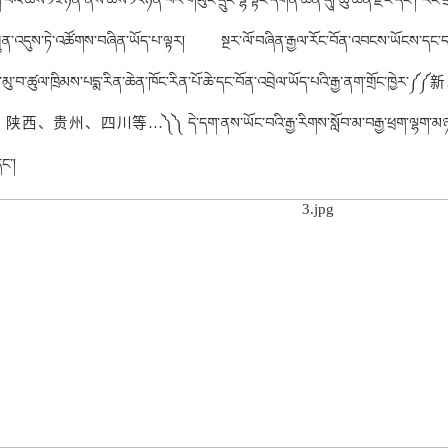
ིག་པའི་ཚེས་༡༣ཉིན་ནས་ཚེས་༡༨ཉིན་བར་གཡུང་དྲུང་ལྷ་སྟེང་དགོན་ཆེན་དུ། ཆུ་ཆེན་རྫོང་དང་། རོང་
ཀུན་འདུས་ཏེ་འཚོགས་བཞིན་ཡོད་པ་ལྟར། སྔར་ལོ་བཞིན་རྒྱལ་རོང་བོན་འབངས་ཡོངས་དང་དམིག
་དྲུང་མུ་བ་ཚུལ་ཁྲིམས་པདྨ་རིན་ཆེན་ཁོང་རིན་པོ་ཆེ་དང་བོན་འབྲེལ་ཡོད་པའ
、四川等…༽༽ དེ་དག་ནས་ཡོང་བའི་རྒྱ་རིགས་སློབ་མ་བརྒྱ་ཕྲག་ལྷག་མཉམ་ཞུགས་ཐ
ང་།