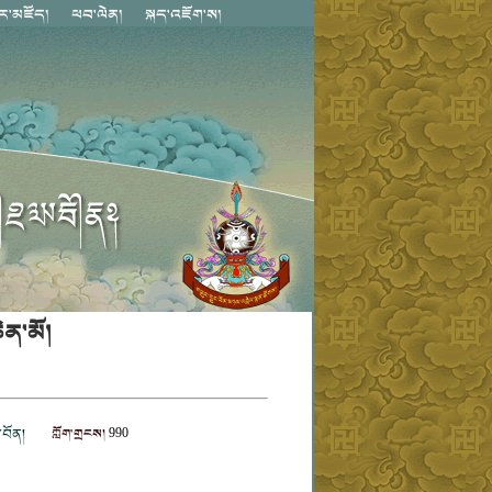
ེན་མོ།
བོན།
ཀློག་གྲངས།
990