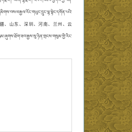
བྲག་རྫོང་། བཙན་ལྷ་རྫོང་། འབར་ཁམས་ཕྱོགས་ཀྱི་བོན་
ས་བསལ་རྒྱལ་རོང་གཡུང་དྲུང་ལྷ་སྟེང་དགོན་པའི་
ི་རྒྱ་ནག་གྲོང་ཁྱེར་༼༼新疆、山东、深圳、河南、兰州、云
ོག་ཟབ་རྒྱས་སུ་ཉིན་གྲངས་གསུམ་གྱི་རིང་