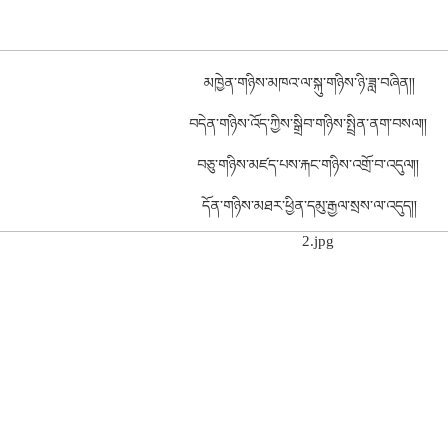
མཁྱེན་གཉིས་མཁའ་ལ་སྐུ་གཉིས་ཉི་ཟླ་བཞིན།།
བདེན་གཉིས་འོད་ཀྱིས་སྒྲིབ་གཉིས་སྤྲིན་ནག་བསལ།།
བཅུ་གཉིས་མཛད་པས་རྐང་གཉིས་འགྲོ་བ་འདུལ།།
དོན་གཉིས་མཐར་ཕྱིན་དམུ་རྒྱལ་སྲས་ལ་འདུད།།