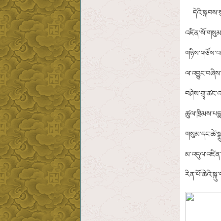
དེའི་སྐབས་སུ
འཛིན་སོ་གསུམ་
གཉིས་གཙོས་བསྟ
ལ་འབྱུང་བཞིས་
བཤེས་གྲྭ་ཚང་འད
ཚུལ་ཁྲིམས་པདྨ་
གསུམ་དང་ཚེ་ས
མ་འདུལ་འཛིན་ཡ
རིན་པོ་ཆེའི་ས