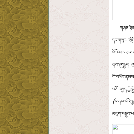
གཞན་ཉིན་དེར་
དང་གསུར་བསྔོ་
པོ་ཆེས་མཐའ་མ
ནས་ཞུ་རྒྱུར། 
གི་བསོད་ནམས་
བཅོ་བརྒྱད་ཀྱི་
༼གནའ་བོའི་རྒྱ
མཇུག་བསྡུས་པ