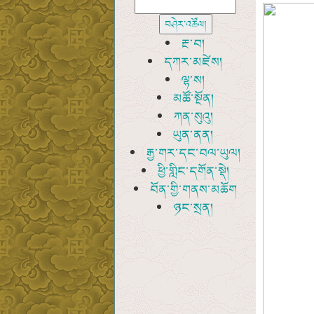
རྔ་བ།
དཀར་མཛེས།
ལྷ་ས།
མཚོ་སྔོན།
ཀན་སུའུ།
ཡུན་ནན།
རྒྱ་གར་དང་བལ་ཡུལ།
ཕྱི་གླིང་དགོན་སྡེ།
བོན་གྱི་གནས་མཆོག
ཉང་སྲན།