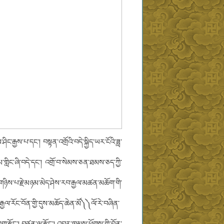
ང་རྒྱས་པ་དང་། བསྟན་འགྲོའི་བདེ་སྐྱིད་ཡར་ངོའི་ཟླ་
་གླིང་ཞི་བདེ་དང་། འགྲོ་བ་སེམས་ཅན་ཐམས་ཅད་ཀྱི་
བ་གཉིས་པ་རྗེ་མཉམ་མེད་ཤེས་རབ་རྒྱལ་མཚན་མཆོག་གི་
་རྒྱལ་རོང་བོན་གྱི་དུས་མཆོད་ཆེན་མོ༽༽ལོ་རེ་བཞིན་