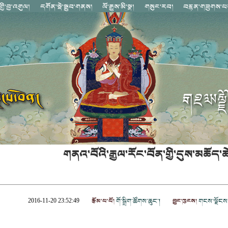
གནའ་བོའི་རྒྱལ་རོང་བོན་གྱི་དུས་མཆོད་ཆ
རྩོམ་པ་པོ།
གོ་སྒྲིག་ཚོགས་ཆུང་།
བྱུང་ཁུངས།
གངས་ལྗོངས་
2016-11-20 23:52:49