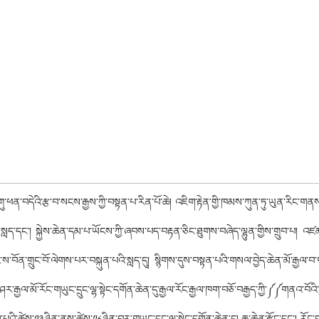
ུ་ཕན་བདེའི་རྩ་བ་སངས་རྒྱས་ཀྱི་བསྟན་པ་རིན་པོ་ཆེ། འཇིག་རྟེན་གྱི་ཁམས་ཀུན་ཏུ་ཡུན་རིང་གནས་ཤི
སླད་དང་། སྐྱེས་ཆེན་དམ་པ་ཡོངས་ཀྱི་ཞབས་པད་བརྟན་ཅིང་ཐུགས་བཞེད་ལྷུན་གྱིས་གྲུབ་པ། འཛམ
ི་ས་བོན་གྲུང་བོ་ལེགས་པར་བསྐུན་པའི་སླད་དུ། སྙིགས་དུས་བསྟན་པའི་གསལ་བྱེད་ཆེན་མོ་རྒྱལ་
ར་རྒྱལ་མོ་རོང་གཡུང་དྲུང་ལྷ་སྟེང་དགོན་ཆེན་དུ་རྒྱལ་རོང་རྒྱལ་ཁག་བཅོ་བརྒྱད་ཀྱི་༼༼གནའ་བོའི