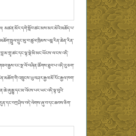
བྱས། མཚན་མོར་དགེ་སློབ་ཚང་མས་མར་མེའི་མཆོད་པ་
མཆོག་སྤྲུལ་དྲུང་མུ་བ་ཚུལ་ཁྲིམས་པདྨ་རིན་ཆེན་རིན་
་མ་གྲྭ་ཚང་དང་ལྷ་སྡེ་མི་མང་ཡོངས་ལ་ངས་འདི་
གཟབ་རྒྱས་ངང་སྔ་ལོ་བཞིན་ཚོགས་ཐུབ་པ་འདི་འུ་ཅག་
་མཆོག་གི་འཁྲུངས་ཡུལ་ཤར་རྒྱལ་མོ་རོང་རྒྱལ་ཁག་
ིན་ཆེ་ཞུ་རྒྱུ་དང་མ་འོངས་པར་ཡང་འདི་ལྟ་བུའི་
་འདུན་དང་བཀྲ་ཤིས་བདེ་ལེགས་ཞུ་བ་དང་ཆབས་ཅིག་