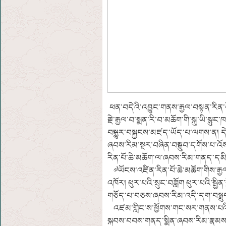
ཕན་བདེའི་འབྱུང་གནས་རྒྱལ་བསྟན་རིན་པོ་
རྗེ་རྒྱལ་བ་སྨན་རི་བ་མཆོག་གི་སྐུ་ཡི་ས
བསྒྱུར་བསྐྱངས་མཛད་ཡོད་པ་ལགས་ན། དེ་ལ
ཞབས་རིམ་སྔར་བཞིན་བསྒྲུབ་དགོས་པ་འོས་
རིན་པོ་ཆེ་མཆོག་ལ་ཞབས་རིམ་གནད་དམ
༧ཡོངས་འཛིན་རིན་པོ་ཆེ་མཆོག་གིས་རྒྱལ
འཁོར། ཕུར་པའི་སྲུང་བཟློག ཕུར་པའི་སྦྱིན
གཅོད་པ་བཅས་ཞབས་རིམ་འདི་དག་བསྒྲུབ
འཛམ་གླིང་ས་ཕྱོགས་གང་སར་གནས་པའི་བོ
སྐབས་བབས་གནད་སྨིན་ཞབས་རིམ་རྣམས་ཅི་