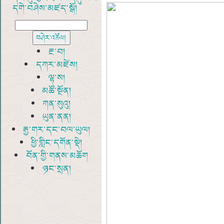
དགེ་བཤེས་མཛད་སྒོ།
རྔ་བ།
དཀར་མཛེས།
ལྷ་ས།
མཚོ་སྔོན།
ཀན་སུའུ།
ཡུན་ནན།
རྒྱ་གར་དང་བལ་ཡུལ།
ཕྱི་གླིང་དགོན་སྡེ།
བོན་གྱི་གནས་མཆོག
ཉང་སྲན།