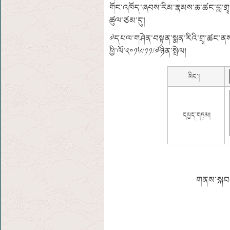
གོང་འཁོད་ཞབས་རིམ་རྣམས་ཆ་ཚང་བླ་གྲྭ་འདུ
ཚུལ་ཙམ་དུ།
༧དཔལ་གཤེན་བསྟན་སྨན་རིའི་གྲྭ་ཚང་ན
ཕྱི་ལོ་༢༠༡༦/༡༡/༧ཉིན་སྤེལ།