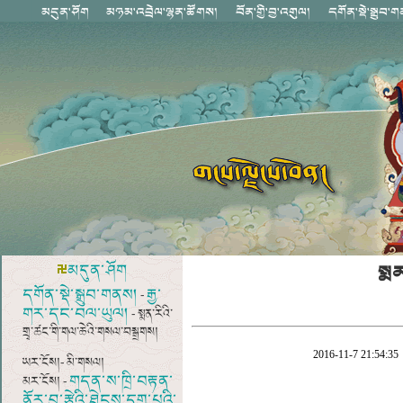
སྨན
མདུན་ཤོག
དགོན་སྡེ་སྒྲུབ་གནས།
རྒྱ་
-
གར་དང་བལ་ཡུལ།
- སྨན་རིའི་
གྲྭ་ཚང་གི་གལ་ཆེའི་གསལ་བསྒྲགས།
2016-11-7 21:54:35
ཡར་ངོས།- མི་གསལ།
གདན་ས་ཁྲི་བརྟན་
མར་ངོས། -
ནོར་བུ་རྩེའི་ཐེངས་དགུ་པའི་