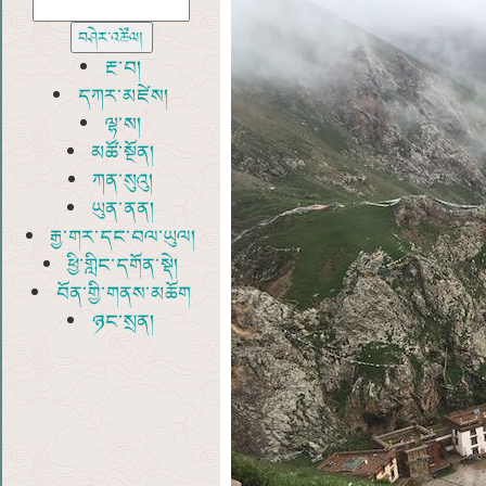
རྔ་བ།
དཀར་མཛེས།
ལྷ་ས།
མཚོ་སྔོན།
ཀན་སུའུ།
ཡུན་ནན།
རྒྱ་གར་དང་བལ་ཡུལ།
ཕྱི་གླིང་དགོན་སྡེ།
བོན་གྱི་གནས་མཆོག
ཉང་སྲན།