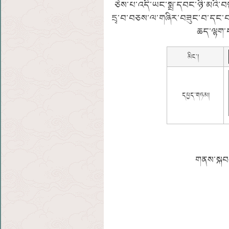
ཅེས་པ་འདི་ཡང་སྨྲ་དབང་ཉི་མའི་བསྟ
དྲྭ་བ་བཅས་ལ་གཞིར་བཟུང་བ་དང་བག
ཆད་ལྷག་ད