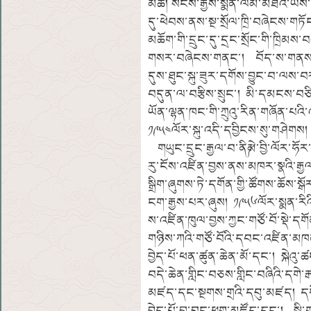
མཚོ། སངས་རྒྱས་སྨོན་ལམ་མཐའ་ཡས
དུ་ཕེབས་ནས་སྔ་སྲོལ་ཁྲི་བཞེངས་ག
མཆོག་གི་དྲུང་དུ་དྲང་སྲོང་གི་ཁྲིམ
གསར་བཞེངས་གནང་། བོད་ས་གནས་སྲི
དུས་ཐུང་སྐུ་ཟུར་དགོས་བྱུང་བ་ལས་
བདུན་ལ་བརྩིས་སྲུང་། མི་དམངས་བཅིང
ཡོན་ལྷན་ཁང་གི་ཀྲུའུ་རིན་གཞོན་
༡༩༥༤ལོར་སྐུ་འདི་དབྱིངས་སུ་གཤེགས།
གཡུང་དྲུང་རྒྱལ་བ་ནི༼མེ་བྱི་ལོར་ཧོར་གྱ
རུ་ངོས་འཛིན་བྱས་ནས་མཁར་སྣའི་རྒྱལ་
སྒྲིག་ཞུགས་ཏེ་དགོན་གྱི་ཚོགས་ཆོས
ངག་རྒྱས་པར་ཞུས། ༡༩༥༦ལོར་སྨན་རིའི་
ས་འཛིན་ཁུལ་བྱས་ཀྱང་གཙོ་བོ་སྡེ་དགོ
གཉིས་ཀའི་གཙོ་བོའི་དབང་འཛིན་མ
བྱེད་པོ་ཕན་ཚུན་ཆེན་མོ་དང་། སྐེའུ
བདེ་ཆེན་གླིང་བཅས་གླིང་བཞིའི་དགེ་
མཛད་དང་སྔགས་གྲའི་དབུ་མཛད། དགོན་
བྱེད་པོ་བླ་བྲང་ཕྱག་མཛོད་དང་། སྤ