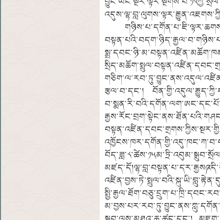
བྱུང་ཡང་སྔར་ལྟར་སྔགས་པ་༡༢ཀྱི་ས
འདུས་ལྷ་བླ་ལུགས་ལྟར་རྒྱུན་འཇགས་ཀྱི
གཉིས་པ་དགོན་པ་ཇི་ལྟར་ཆགས་ཚུལ་ནི
བསྟན་པའི་བདག་ཉིད་རྒྱལ་བ་གཉིས་
སྨྲ་དབང་ཉི་མ་བསྟན་འཛིན་མཆོག་ཁམས
སྲིད་མཆོག་སྤྲུལ་བསྟན་འཛིན་དབང་གྲག
གཅིག་ལ་རབ་ཏུ་བྱུང་ནས་འདུལ་འཛིན་
རྩལ་བ་དང་། བོན་གྱི་འདུལ་རྒྱུད་
བ་སྨན་རི་བའི་དགོན་ལག་ཨང་དང་པོ་
རྒྱས་རོང་བྲག་སྟེང་ནས་ཐོན་པའི་གཤ
བསྟན་འཛིན་དབང་གྲགས་ཀྱིས་སྔར་གྱི་
འཁྱོངས་ཁར་དགོན་གྱི་འདུ་ཁང་ཀ་བ
བོད་ཟླ་༨་ཚེས་༡༥མ་ཏྲི་འབུམ་སྒྲུབ་
མཛད་དོ།ལྷ་བླ་བསྟན་པ་དར་རྒྱས༼འདི་ཧོ
འཛིན་བྱས་ཏེ་སྤྲུལ་བའི་སྐུ་ཡི་བླུ་ར
སྤྱི་རྒྱལ་ཐོག་བཅུ་དྲུག་པ་ཁྲི་དབང་རབ
མ་བྱས་པར་རབ་ཏུ་བྱུང་ནས་ཀླུ་དགོན་ག
སྒྲུབ་ལས་མཐའ་ཆ་ཚང་དང་། མཇུག་ཏུ་