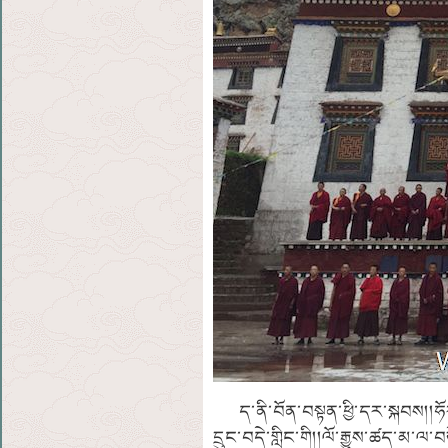
ད་ནི་བོན་བསྟན་ཕྱི་དར་སྐབས།།ཧོར་
དྲུང་བདེ་གླིང་གི།།ལོ་རྒྱུས་ཚད་མ