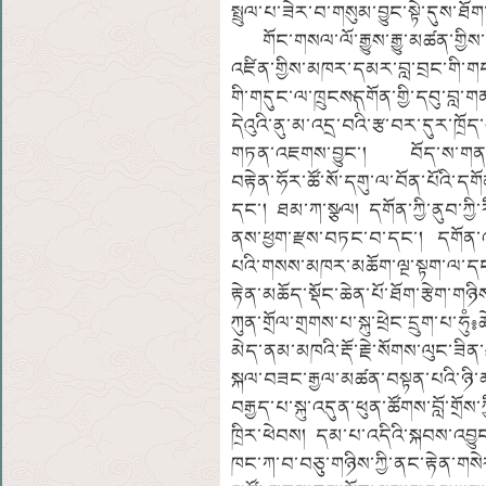
སྤྲུལ་པ་ཟེར་བ་གསུམ་བྱུང་སྟེ་དུས་ཐ
གོང་གསལ་ལོ་རྒྱུས་རྒྱུ་མཚན་གྱིས
འཛིན་གྱིས་མཁར་དམར་བླ་བྲང་གི་གདན་
གི་གདུང་ལ་ཁྲུངས༽དགོན་གྱི་དབུ་བླ
དེའུའི་ནུ་མ་འདྲ་བའི་རྩ་བར་དུར་ཁྲ
གཏན་འཇགས་བྱུང་། བོད་ས་གནས་སྲི
བརྟེན་ཧོར་ཚོ་སོ་དགུ་ལ་བོན་པོའི་དག
དང་། ཐམ་ཀ་སྩལ། དགོན་ཀྱི་ནུབ་ཀྱི་ར
ནས་ཕྱག་རྫས་བཏང་བ་དང་། དགོན་འདི
པའི་གསས་མཁར་མཆོག་ལྔ་སྟག་ལ་དང་དྲུ
རྟེན་མཆོད་སྡོང་ཆེན་པོ་ཐོག་རྩེག་
ཀུན་གྲོལ་གྲགས་པ་སྐུ་ཕྲེང་དྲུག་པ་ཧུ
མེད་ནམ་མཁའི་རྡོ་རྗེ་སོགས་ལུང་ཟིན
སྐལ་བཟང་རྒྱལ་མཚན་བསྟན་པའི་ཉི་མ་
བརྒྱད་པ་སྐུ་འདུན་ཕུན་ཚོགས་བློ་གྲོས
ཁྲིར་ཕེབས། དམ་པ་འདིའི་སྐབས་འབྱ
ཁང་ཀ་བ་བཅུ་གཉིས་ཀྱི་ནང་རྟེན་གས