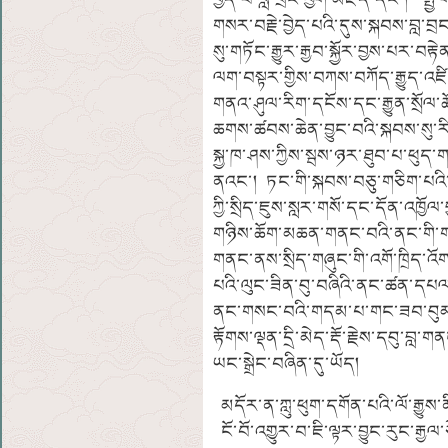
གསར་བརྗེ་བྱེད་པའི་དུས་སྐབས་བླ་བ
སུ་གཏོང་རྒྱུར་རྒྱབ་སྐྱོར་བྱས་པར་བར
ལག་བསྟར་གྱིས་བཀས་བཀོད་རྒྱུད་
གནའ་ཤུལ་རིག་དངོས་དང་རྒྱུན་སྲོལ་ཆོས
ཆགས་ཚབས་ཆེན་བྱུང་བའི་སྐབས་སུ་རི
སྐྱ་ཁ་ཤས་ཀྱིས་སྦས་ཉར་ཐུབ་པ་ཕུད་གཞ
ནའང་། ཏང་གི་སྐབས་བཅུ་གཅིག་པའི
ཀྱི་སྲིད་ཇུས་སླར་གསོ་དང་དོན་འཁྱོ
གཉིས་ཆོག་མཆན་གནང་བའི་ནང་གི་
གནང་ནས་སྲིད་གཞུང་གི་འགོ་ཁྲིད་འོ
པའི་ལུང་ཟིན་བུ་བཞིའི་ནང་ཚན་དཔལ་གྲ
ནང་གསང་བའི་གདམ་པ་གང་ཟབ་བུམ་པ་ག
རྟོགས་ལྡན་དྲི་མེད་རྡོ་རྗེས་དབུ་བླ་
ཡང་སྒྲེང་བཞིན་དུ་ཡོད།
མདོར་ན་ཀླུ་ཕུག་དགོན་པའི་ལོ་རྒྱུས་
ངོ་བོ་འགྱུར་བ་ཇི་ལྟར་བྱུང་རུང་རྒྱལ