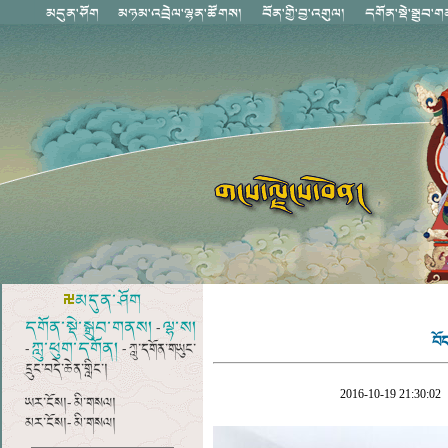
མདུན་ཤོག
དགོན་སྡེ་སྒྲུབ་གནས།
ལྷ་ས།
-
བོ
ཀླུ་ཕུག་དགོན།
-
- ཀླུ་དགོན་གཡུང་
དྲུང་བདེ་ཆེན་གླིང་།
2016-10-19 21:30:02
ཡར་ངོས།- མི་གསལ།
མར་ངོས།- མི་གསལ།