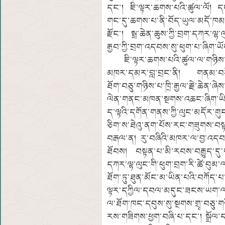
དང་། ཇི་ལྟར་ཆགས་པའི་ཚུལ་ལོ། དང
གང་དུ་ཆགས་པ་ནི་བོད་ཡུལ་མདོ་ཁམ་སྒང
རྫོང་། སྦྲ་ཆེན་ཆུས་ཀྱི་བྲག་དཀར་ལྷ་ལ
རྒྱབ་ཀྱི་བྲག་འདབས་སུ་ཕུག་པ་ཞིག་ཡོ
ཇི་ལྟར་ཆགས་པའི་ཚུལ་ལ་གཉིས་ཏ
མཁར་དམར་བླ་བྲང་ནི། གནམ་བཀོས་གོང
ཐོག་བཅུ་གཉིས་པ་ཁྲི་རྒྱལ་རྗེ་ཆེན་ཞ
ལེན་གནང་མཁན་སྔགས་འཆང་ཞིག་ཡིན་
ད་ལྟའི་དགོན་གནས་ཀྱི་ལུང་མདོར་གུ
ཅིག་ས་ཐེའུ་ནག་པོས་རང་གཟུགས་བསྟ
བརྒལ་ན། རུ་བཞིའི་མཁར་ལ་བྱ་འདབས་སུ
ཐོབས། བསྟན་པ་མི་རབས་བརྒྱུད་དུ་ག
དཀར་ལྷ་ལུང་གི་ཕུག་བྲག་རི་ཚེ་བུམ
ཐོག་ཏུ་ཐུན་མོང་མ་ཡིན་པའི་བཀོད་པ
ལྟར་དཀྱིལ་དབལ་མདུང་ཟངས་ཡག་ལ་རྔ
ལ་ཐོག་ཁང་དབུས་སུ་སྔགས་གྲྭ་བཅུ་གཉ
རས་གཟིགས་ཕྱག་བཞི་པ་དང་། སྒྲོལ་