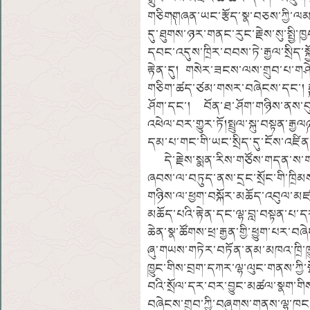
གཅིག༽གཞན་ཡང་རྩོད་སྣ་བཅས་ཀྱི་ལམ་ས
དུ་ཐུགས་ཉར་གནང་རུང་རྗེས་སུ་སྤྱི་ཁ
དབང་འདུས་ཁྲིར་བབས་ཏེ་རྒྱལ་སྲིད་སྐ
རྟེན་དུ། གསེར་ཟངས་ལས་གྲུབ་པ་གཤ
གཅིག་ཚད་ཙམ་གསར་བཞེངས་དང་། ༼རྒྱུ
ཤོག་དང་། བོན་ཐ་ཤོག་གཉིས་ནས་བུ་གས
འཕེལ་བར་གྱུར་ཏོ།སྤྲུལ་སྐུ་བསྟན་རྒ
དམ་པ་གང་གི་ཡང་སྲིད་དུ་ངོས་འཛིན་
དེ་རྗེས་སྨན་རིས་གཙོས་གདན་ས་གསུམ
ཞབས་ལ་བཏུད་ནས་དྲང་སྲོང་གི་ཁྲིམས
གཉིས་ལ་ཕྱག་བསྐོར་མཆོད་འབུལ་མ
མཆོད་པའི་རྟེན་དང་ལྷ་བླ་བསྟན་པ་དར
ཆེན་སྣ་ཚོགས་ཕྲ་རྒྱན་གྱི་ཕྱུག་པ
ཞུ་གཡས་གཏེར་བཏོན་ནམ་མཁའ་ཁྲི་ཁྱུ
ཁྱུང་གིས་བྲག་དཀར་ལྷ་ལུང་གནས་ཀྱི
བའི་སྲོལ་དར་བར་བྱུང་མཚལ་སྣག་གིས
བཞེངས་གྲུབ་ཀྱི་བཞུགས་གནས་ལྷ་ཁང་ཀ་