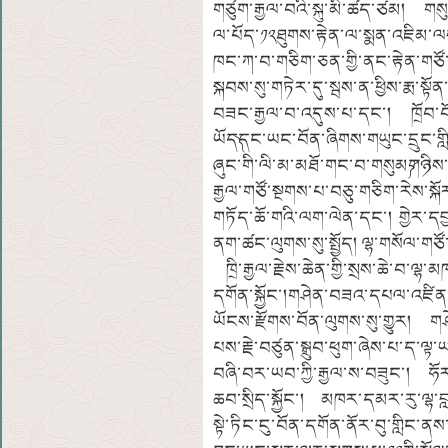
གཙུག་རྒྱལ་བའི་སྐུ་མི་ཚད་ཙམ། གསུ
ལ་པོད་༡༢ཐུགས་རྟེན་ལ་སྨན་འཇིམ་ལས
ཁང་ཀ་བ་གཅིག་ཅན་གྱི་ནང་རྟེན་གཙོ་
སྐབས་སུ་གཏེར་དུ་སྦས་ན་ཕྱིས་རྨ་སྟ
བཟང་རྒྱལ་བ་འདུས་པ་དང་། ཁྲོབ་བ
ཡོད༽དང་ཡང་བོན་ཞིགས་གཡུང་དྲུང་གླ
ཞུང་གི་ལི་མ་མཐོ་གང་བ་གསུམ༼གཉིས་ད
རྒྱལ་གཙོ་སྔགས་པ་བཅུ་གཅིག་རེས་སྐ
གཏོད་ཆོ་གའི་ལག་ལེན་དང་། གྱེར་ད
ནག་ཚང་ལུགས་སུ་སྤྱོད། ལྷ་གསོལ་གཙོ་
ཁྲི་རྒྱལ་རྗེས་ཆེན་གྱི་སྲས་ཆེ་བ་ལྷ་མ
དགོན་སྐྱོང་།གཤེན་བཟའ་དཔལ་འཛིན་
ཡོངས་རྫོགས་བོན་ལུགས་སུ་གྱུར། ག
པས་རྗེ་བཙུན་སྒྲུབ་ཕུག་ཞེས་པ་ད་ལ
བཞི་བར་ཡབ་ཀྱི་རྒྱལ་ས་བཟུང་། ཧོར་
ཆབ་སྲིད་སྐྱོང་། མཁར་དམར་རུ་ལྷ་བླ་
སྟེ་ཏིང་ངུ་བོན་དགོན་ནོར་བུ་གླིང