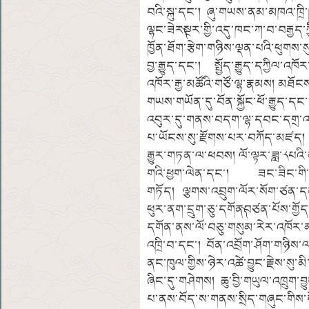
བའི་སྐུ་དང་། ཞུ་གཡས་ནམ་མཁའ་ཁྲི
ལྷང་ཟེར༽སྔར་གྱི་འདུ་ཁང་ཀ་བ་བརྒྱད་ཀྱ
ཁྱོན་ཐོག་རྩེག་གཉིས་ལྡན་པའི་ཕུག
བྱ་རྒྱུད་དང་། སྤྱོད་རྒྱུད་དཀྱིལ་འཁོ
འཁོར་རྒྱ་མཚོའི་གཙོ་ལྷ་རྣམས། མཐོངས
གཡས་གཡོན་དུ་བོན་སྐྱོང་ཕོ་རྒྱུད་དང་།
འབུར་དུ་གནས་བདག་ལྷ་དབང་དགྲ་འདུལ
པ་ཡོངས་སུ་རྫོགས་པར་བཀོད་མཛད། དགོ
རྒྱུར་གཏན་ལ་ཕབས། ལོ་ལྟར་ཟླ་༨པའི་ནང
གའི་ཕྱག་ལེན་དང་། ཟང་ཟིང་གི་འ
གཏོད། ལྕགས་འབྲུག་ལོར་སོག་ཙན་དན་ད
ཕུར་ནག་དྲུག་ཅུ་དགོན༽བཙན་པོས་གྱོད
དགོན་ནས་ལོ་བཅུ་གསུམ་རེར་འཁོར་མཚ
འཁྲི་བ་དང་། བོན་འབྲོག་ཤོག་གཉིས་ལ་ཤི
ནང་ཁུལ་གྱིས་ཉེར་འཚེ་བྱུང་རྗེས་སུ་
ཞིང་དུ་གཤེགས། ཆུ་བྱི་གཡུལ་འཁྲུག་བྱ
པ་ནས་བོད་ས་གནས་སྲིད་གཞུང་གིས་དོ་