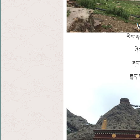
རིང་ན
ཤེ
ཞང་
རྒྱུ