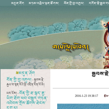
སྐྱབས་རྗ
མདུན་ཤོག
བོན་གྱི་བྱ་འགུལ།
- སྐྱབས་རྗེ་
རྒྱལ་བ་སྨན་རིའི་ཁྲི་འཛིན་རིན་པོ་ཆེ།
བོན་གྱི་ཐ་སྙད་རྒྱ་
ཡར་ངོས། -
རྩོམ
2016-1-23 19:38:17
ཡིག་ཐོག་ཕབ་བསྒྱུར་གཏན་
འབེབས་གྲོས་ཚོགས་ཐེངས་
དྲུག་པ།