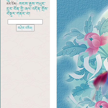
སངས་རྒྱས་གཡུང་
མར་ངོས། -
དྲུང་བོན་གྱི་ཞལ་འདོན་གྲོས་
བསྡུར་གནང་བ།