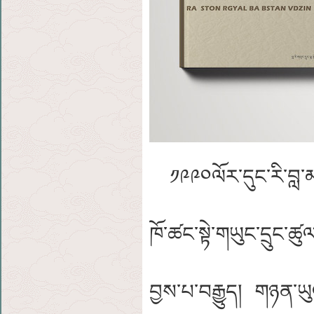
༡༩༩༠ལོར་དུང་རི་བླ་
ཁོ་ཚང་སྟེ་གཡུང་དྲུང་ཚ
བྱས་པ་བརྒྱུད། གཉན་ཡ