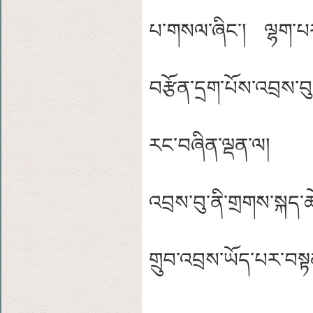
པ་གསལ་ཞིང་། ལྷག་པར་ད
བརྩོན་དྲག་པོས་འབྲས་བུ
རང་བཞིན་ལྡན་ལ། མི་ཞ
འབྲས་བུ་ནི་གྲགས་སྐད་ཆ
གྲུབ་འབྲས་ཡོད་པར་བསྟ