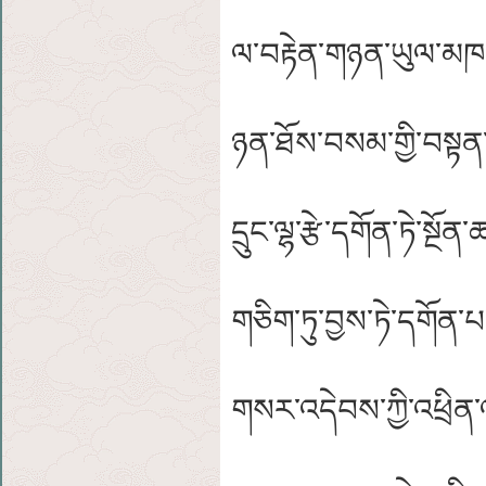
ལ་བརྟེན་གཉན་ཡུལ་མཁ
ཉན་ཐོས་བསམ་གྱི་བསྟན་
དྲུང་ལྷ་རྩེ་དགོན་ཏེ་སྔོ
གཅིག་ཏུ་བྱས་ཏེ་དགོན
གསར་འདེབས་ཀྱི་འཕྲིན་ལས