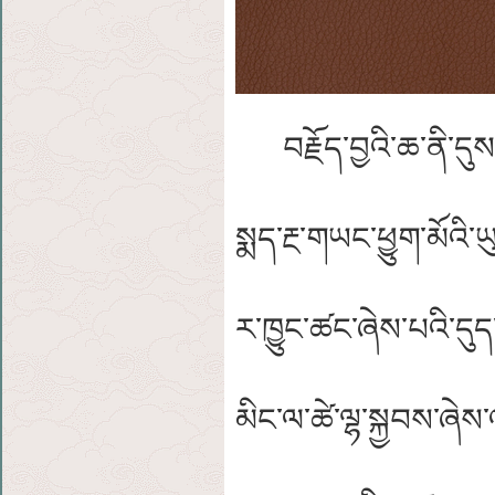
བརྗོད་བྱའི་ཆ་ནི་དུས་
སྨད་རྔ་གཡང་ཕྱུག་མོའི་
ར་ཁྱུང་ཚང་ཞེས་པའི་དུད་ཁ
མིང་ལ་ཚེ་ལྷ་སྐྱབས་ཞེས་