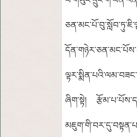
པ་གཡུང་དྲུང་གི་བོན་ར
ཅན་མང་པོ་བུ་སློབ་ཏུ་ཇ
དོན་གཉེར་ཅན་མང་པོས་བས
ལྟར་སྨིན་པའི་ལམ་བཟང་བ
ཞིག་སྟེ། རྩོམ་པ་པོས་དང
མཇུག་གི་བར་དུ་བསྟན་