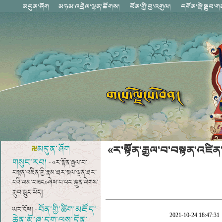
«ར་སྟོན་རྒྱལ་བ་བསྟན་འཛི
མདུན་ཤོག
གསུང་རབ།
- «ར་སྟོན་རྒྱལ་བ་
བསྟན་འཛིན་གྱི་རྣམ་ཐར་སྐལ་ལྡན་ཐར་
པའི་ལམ་བཟང»ཞེས་པ་པར་སྐྲུན་ལེགས་
གྲུབ་བྱུང་ཡོད།
བོན་གྱི་ཚིག་མཛོད་
ཡར་ངོས། -
2021-10-24 18:47:31
ཆེན་མོ་ཞུ་དག་ལས་དོན་