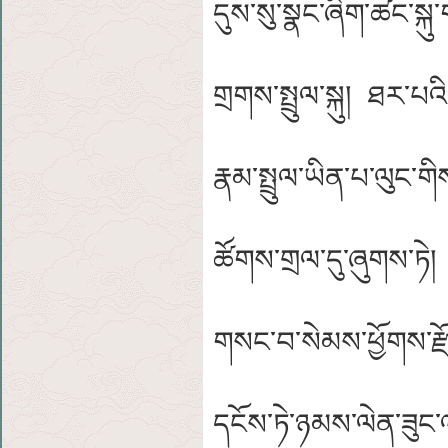
དུས་སུ་སྣང་ཞིག་ཚང་སྐུ
གྲགས་སྤྲུལ་སྐུ། ཐར་པའི
རྣམ་སྤྲུལ་ཡིན་པ་ལུང་
ཚོགས་གྲལ་དུ་ཞུགས་ཏེ
གསང་བ་སེམས་ཕྱོགས་ར
དངོས་ཏེ་ཉམས་ལེན་ཟུང་