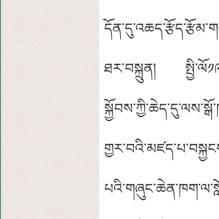
དོན་དུ་འཆད་རྩོད་རྩོམ་ག
ཐར་བསྐྲུན། སྤྱི་ལོ༡༩༥
སྐྱོབས་ཀྱི་ཆེད་དུ་ལས་ས
གྱར་བའི་མཛད་པ་བསྐྱང
པའི་གཞུང་ཆེན་ཁག་ལ་སློ