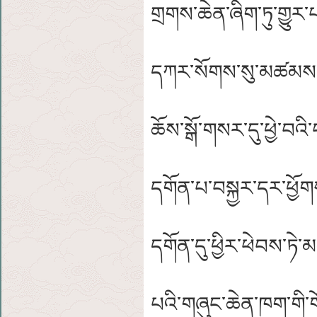
གྲགས་ཆེན་ཞིག་ཏུ་གྱུར
དཀར་སོགས་སུ་མཚམས་བས
ཆོས་སྒོ་གསར་དུ་ཕྱེ་བའ
དགོན་པ་བསྐྱར་དར་ཕྱོག
དགོན་དུ་ཕྱིར་ཕེབས་ཏེ་མཚ
པའི་གཞུང་ཆེན་ཁག་གི་ག