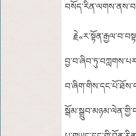
བསོད་རིན་ལགས་ནས་བ
རྗེ«ར་སྟོན་རྒྱལ་བ་བ
བྱ་བ་ཞིབ་ཏུ་བཀླགས་པར་བར
བ་ཞིག་གིས་དང་པོ་ཐོས
སྒོམ་སྒྲུབ་མཉམ་ལེན་ག