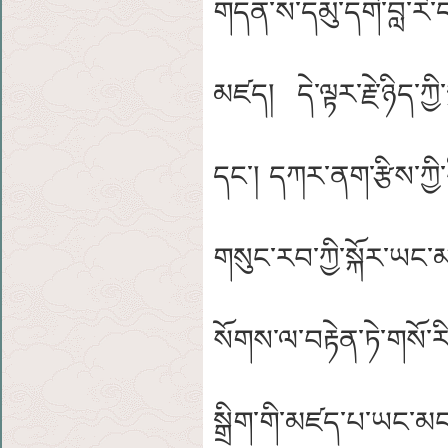
གདན་ས་དམུ་དགེ་བླ་རི་
མཛད། དེ་ལྟར་རྗེ་ཉིད་ཀྱ
དང་། དཀར་ནག་རྩིས་ཀྱ
གསུང་རབ་ཀྱི་སྐོར་ཡ
སོགས་ལ་བརྟེན་ཏེ་གསོ་ར
སྒྲིག་གི་མཛད་པ་ཡང་མ