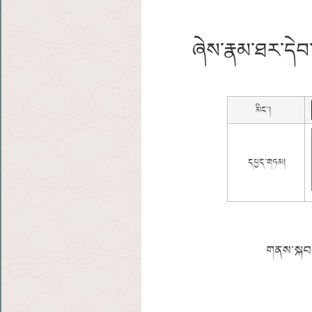
ཞེས་རྣམ་ཐར་དེབ་