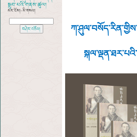
སྒྲུབ་པའི་གནས་ཚུལ།
མར་ངོས།- མི་གསལ།
ཀ་ཤུལ་བསོད་རིན་གྱིས
སྐལ་ལྡན་ཐར་པའི་