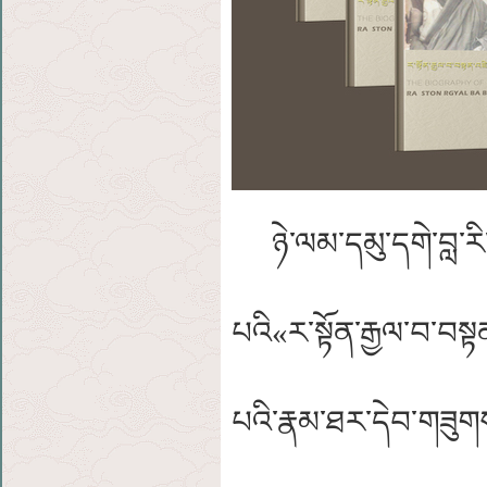
ཉེ་ལམ་དམུ་དགེ་བླ་རི་ག
པའི
«ར་སྟོན་རྒྱལ་བ་བས
པའི་རྣམ་ཐར་དེབ་གཟུགས