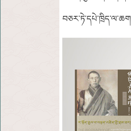
བཅར་ཏེ་དཔེ་ཁྲིད་ལ་ཆག