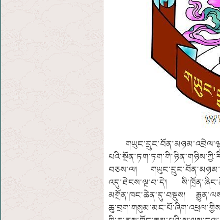
གཡུང་དྲུང་བོན་མཉམ་འབྲེལ་ལྷན
པའི་སྔོན་ཏག་ཏག་གི་ཉིན་གཉིས་ཀྱི་རི
བཅས་ལ། གཡུང་དྲུང་བོན་མཉམ་འབ
འདུ་ཐེངས་ལྔ་བ་དེ། སི་ཁྲོན་ཞི
མགྲོན་ཁང་ཆེན་དུ་བསྡུས། རྒྱུན་ལས
ཆུ་བྲག་གསུམ་མང་པོ་ཞིག་འཕྲལ་གྱ