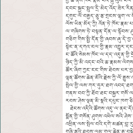
གྱི་ཆ་ནས་ཁོང་རྣམ་པའི་སྐུ་ལུས་
དབང་སྐྱང་སྤྲུལ་དྲི་མེད་འོད་ཟེར་ར
དགུང་ལོ་བརྒྱད་ཅུ་རྩ་གྲངས་ལྷག་ལ
ལོས་ཡིན་མོད་ཀྱི། འོན་ཏེ་ཁོང་རྣམ
ལ་གཞིགས་ཏེ་བསྟན་དོན་ལ་སྟོབས་ཤ
གཅིག་གིས་སྤྱི་དོན་གྱི་ཞབས་ཞུ་དེ་
སྟེང་ན་དཀའ་ངལ་གྱི་རྣམ་འགྱུར་དང
ང་ཚོའི་སེམས་ཁོང་ལ་དད་འདུན་གྱི
ཉིད་ཀྱི་མི་འདང་བའི་ཆ་རྣམས་ལེགས་
ཚོར་ཞིག་ཀྱང་ངང་གིས་ཐེབས་པར་བ
ལྷན་ཚོགས་ཆེན་མོའི་རྗེས་ཀྱི་ལོ་ར
སྤེལ་གྱི་ལས་ཀར་ཧུར་ཐག་འབད་ཐག་
གནས་བབ་ཀྱི་ཐོབ་ཐང་བསྐྱར་གསོ་ལ་ཕ
རབས་ཤེས་ལྡན་མི་སྣའི་དཔུང་ཁག་ཅི
ཐེངས་འདིའི་ཚོགས་འདུ་ལ་ནང་དོན་
སྨོན་གྱི་གསོན་ཤུགས་འཕེལ་སའི་ཤེ
འཕྲིན་ལས་སྤེལ་བའི་དགེ་མཚན་བླ་རུ་
གཞི་རྩའི་ཐབས་ལམ་གལ་ཆེན་རྒྱ་བསྐ