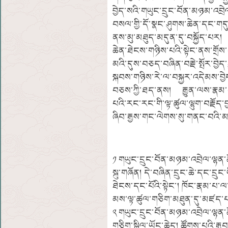
བྱེད་སའི་གཡུང་དྲུང་བོན་མཉམ་འ
བསལ་གྱི་དོ་སྣང་ཤུགས་ཆེན་དང་གདུ
ནས་མུ་མཐུད་མདུན་དུ་བསྐྱོད་པར།
ཆེན་ཐེངས་གཉིས་པའི་སྟེང་ནས་གྲོས
མའི་དུས་བཅད་བཞིན་བརྗེ་སྤོར་བྱེད་
སྐབས་གཉིས་རེ་ལ་བསྐྱར་འདེམས་བྱ
བཅས་ཀྱི་ཐད་ནས། རྒྱུན་ལས་རྣམ་པ
པའི་རང་རང་གི་ལྟ་ཚུལ་ལྷུག་བརྗོ
ཞིབ་རྒྱས་གང་ལེགས་སུ་གནང་བའི
༡ གཡུང་དྲུང་བོན་མཉམ་འབྲེལ་ལྷན་
སྐུ་གཞོན། དེ་བཞིན་དྲུང་ཆེ་དང་དྲ
ཐེངས་དང་པོའི་སྟེང་། ཁོང་རྣམ་པ
མས་ལྟ་ཚུལ་གཅིག་མཐུན་དུ་མཛད་
༢ གཡུང་དྲུང་བོན་མཉམ་འབྲེལ་ལྷན
གཅིག་སྒྲིལ་ཡོང་ཆེད། ཚོགས་པའི་