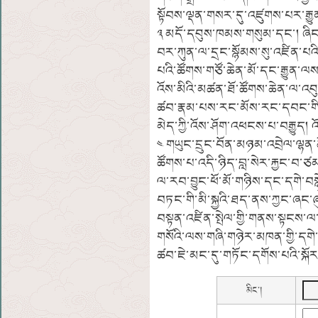
སྟོབས་ལྡན་གསར་དུ་འཛུགས་པར་ར
༣ མདོ་དབུས་ཁམས་གསུམ་དང་། ཞིང་ལ
བར་ཀུན་ལ་དྲང་སྙོམས་སུ་འཛིན་པའི
པའི་ཚོགས་གཙོ་ཆེན་མོ་དང་རྒྱུན་ལས
འོས་མིའི་མཚན་ཐོ་ཚོགས་ཆེན་ལ་འབུ
ཚབ་རྣམ་པས་རང་མོས་རང་དབང་གི་ད
མེད་ཀྱི་འོས་ཤོག་འཕངས་པ་བརྒྱུད། 
༤ གཡུང་དྲུང་བོན་མཉམ་འབྲེལ་ལྷན
ཚོགས་པ་འདི་ཉིད་བླ་སེར་རྐྱང་བ་
ལ་རབ་བྱུང་ཕོ་མོ་གཉིས་དང་དགེ་བསྙེན
བཏང་གི་མི་སྐྱའི་ཐད་ནས་ཀྱང་ཞང་
བསྟན་འཛིན་སྤེལ་གྱི་གནས་སྟངས་ལ་
གསོའི་ལས་གཞི་གཉེར་མཁན་གྱི་དགེ་
ཚབ་ཇེ་མང་དུ་གཏོང་དགོས་པའི་སྐོར