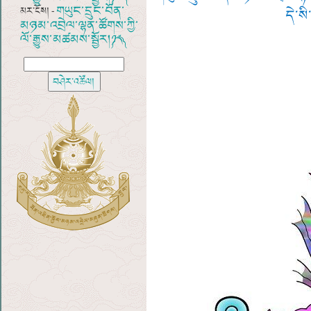
གཡུང་དྲུང་བོན་
མར་ངོས། -
དེ་ས
མཉམ་འབྲེལ་ལྷན་ཚོགས་ཀྱི་
ལོ་རྒྱུས་མཚམས་སྦྱོར།༼༡༨༽