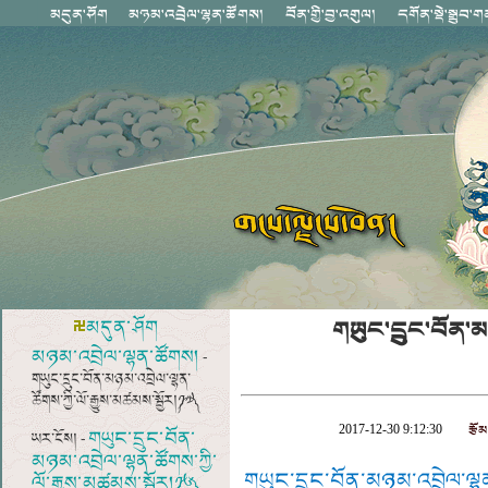
གཡུང་དྲུང་བོན་མཉ
མདུན་ཤོག
མཉམ་འབྲེལ་ལྷན་ཚོགས།
-
གཡུང་དྲུང་བོན་མཉམ་འབྲེལ་ལྷན་
ཚོགས་ཀྱི་ལོ་རྒྱུས་མཚམས་སྦྱོར།༼༡༧༽
རྩོམ
2017-12-30 9:12:30
གཡུང་དྲུང་བོན་
ཡར་ངོས། -
མཉམ་འབྲེལ་ལྷན་ཚོགས་ཀྱི་
གཡུང་དྲུང་བོན་མཉམ་འབྲེལ་ལྷ
ལོ་རྒྱུས་མཚམས་སྦྱོར།༼༡༦༽