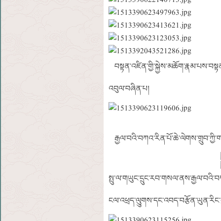
བསྟན་འཛིན་གྱི་སྐྱེས་མཆོག་རྣམ་པས་བསྟན
འབུལ་བཞིན་པ།
རྒྱལ་བའི་བཀའ་རིན་པོ་ཆེ་ལེགས་གྲུབ་ཀྱི་
སྤུ་ལ་གཡུང་དྲུང་རབ་གསལ་ནས་རྒྱལ་བའི་བ
ངལ་འཕྲད་ལུུགས་དང་འབད་བརྩོན་ཡུན་རིང་བ