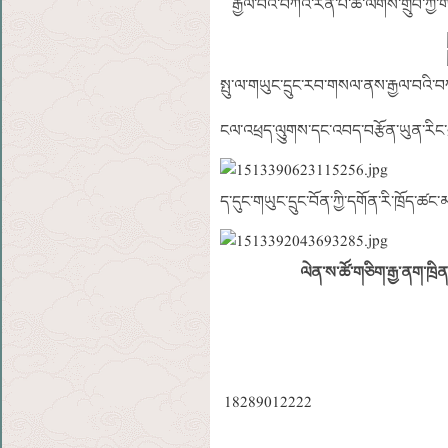
རྒྱལ་བའི་བཀའ་རིན་པོ་ཆེ་ལེགས་གྲུབ་ཀྱི་
སྤུ་ལ་གཡུང་དྲུང་རབ་གསལ་ནས་རྒྱལ་བའི་བ
ངལ་འཕྲད་ལུུགས་དང་འབད་བརྩོན་ཡུན་རིང་བ
ད་དུང་གཡུང་དྲུང་བོན་ཀྱི་དགོན་རི་ཁྲོད་
ལེན་ས་ཚོ་གཅིག་རྒྱ་ནག་ཁྲིན
18289012222