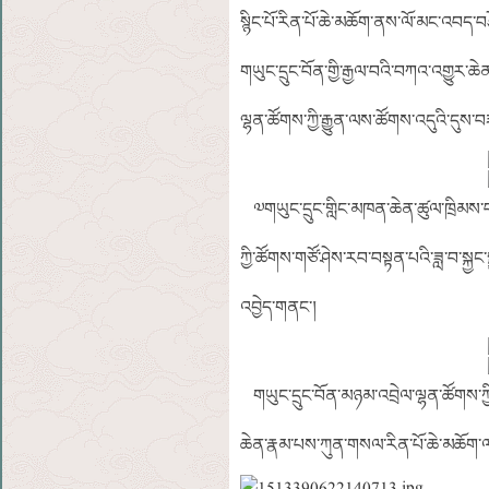
སྙིང་པོ་རིན་པོ་ཆེ་མཆོག་ནས་ལོ་མང་འབད་བ
གཡུང་དྲུང་བོན་གྱི་རྒྱལ་བའི་བཀའ་འགྱུར་ཆེན
ལྷན་ཚོགས་ཀྱི་རྒྱུན་ལས་ཚོགས་འདུའི་དུས
༧གཡུང་དྲུང་གླིང་མཁན་ཆེན་ཚུལ་ཁྲིམས་བ
ཀྱི་ཚོགས་གཙོ་ཤེས་རབ་བསྟན་པའི་ཟླ་བ་སྐྱང་ས
འབྱེད་གནང་།
གཡུང་དྲུང་བོན་མཉམ་འབྲེལ་ལྷན་ཚོགས་ཀྱི
ཆེན་རྣམ་པས་ཀུན་གསལ་རིན་པོ་ཆེ་མཆོག་ལ་