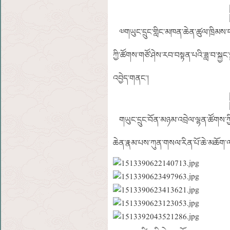
༧གཡུང་དྲུང་གླིང་མཁན་ཆེན་ཚུལ་ཁྲིམས་བ
ཀྱི་ཚོགས་གཙོ་ཤེས་རབ་བསྟན་པའི་ཟླ་བ་སྐྱང་ས
འབྱེད་གནང་།
གཡུང་དྲུང་བོན་མཉམ་འབྲེལ་ལྷན་ཚོགས་ཀྱི
ཆེན་རྣམ་པས་ཀུན་གསལ་རིན་པོ་ཆེ་མཆོག་ལ་