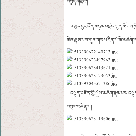
འབྱེད་གནང་།
གཡུང་དྲུང་བོན་མཉམ་འབྲེལ་ལྷན་ཚོགས་ཀྱི
ཆེན་རྣམ་པས་ཀུན་གསལ་རིན་པོ་ཆེ་མཆོག་ལ་
བསྟན་འཛིན་གྱི་སྐྱེས་མཆོག་རྣམ་པས་བསྟན
འབུལ་བཞིན་པ།