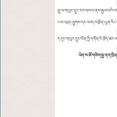
སྤུ་ལ་གཡུང་དྲུང་རབ་གསལ་ནས་རྒྱལ་བའི་བ
ངལ་འཕྲད་ལུུགས་དང་འབད་བརྩོན་ཡུན་རིང་བ
ད་དུང་གཡུང་དྲུང་བོན་ཀྱི་དགོན་རི་ཁྲོད་
ལེན་ས་ཚོ་གཅིག་རྒྱ་ནག་ཁྲིན