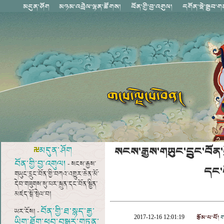
སངས་རྒྱས་གཡུང་དྲུང་བོན་
མདུན་ཤོག
བོན་གྱི་བྱ་འགུལ།
- སངས་རྒྱས་
དང་བ
གཡུང་དྲུང་བོན་གྱི་བཀའ་འགྱུར་ཆེན་མོ་
དེབ་གཟུགས་སུ་པར་སྐྲུན་དང་བོན་སྦྱིན་
མཛད་སྒོ་སྤེལ་བ།
བོན་གྱི་ཐ་སྙད་རྒྱ་
ཡར་ངོས། -
རྩོམ་པ་པོ།
ག
2017-12-16 12:01:19
ཡིག་ཐོག་ཕབ་བསྒྱུར་གཏན་