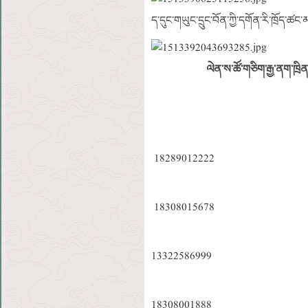
ད་དུང་གཡུང་དྲུང་བོན་ཀྱི་དགོན་རི་ཁྲོད་
ལེན་ས་ཚོ་གཅིག་རྒྱ་ནག་ཁྲིན
18289012222
18308015678
13322586999
18308001888