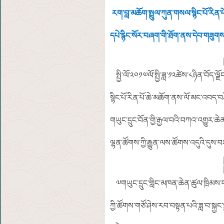
རག་བླ་མཆོག་སྤྲུལ་ཀུན་གསལ་སྙིང་པོ་རིན་
དཔེ་རྙིང་སོར་བཞག་གི་ཐོག་ནས་དེབ་གཟུགས་སུ
སྤྱི་ལོ་༢༠༡༧ལོ་སྤྱི་ཟླ་༡༢ཚེས་༨ཉིན་བོད་ལ
སྙིང་པོ་རིན་པོ་ཆེ་མཆོག་ནས་ལོ་མང་འབད་བ
གཡུང་དྲུང་བོན་གྱི་རྒྱལ་བའི་བཀའ་འགྱུར་ཆེན
ལྷན་ཚོགས་ཀྱི་རྒྱུན་ལས་ཚོགས་འདུའི་དུས
༧གཡུང་དྲུང་གླིང་མཁན་ཆེན་ཚུལ་ཁྲིམས་བ
ཀྱི་ཚོགས་གཙོ་ཤེས་རབ་བསྟན་པའི་ཟླ་བ་སྐྱང་ས