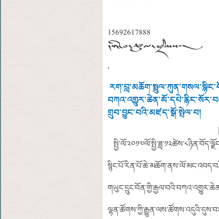
15692617888
དགེ་བ་ཚུལ་ཁྲིམས།
,
རག་བླ་མཆོག་སྤྲུལ་ཀུན་གསལ་སྙིང་པ
བཀའ་འགྱུར་ཆེན་མོ་དཔེ་རྙིང་སོར་བ
གྲུབ་བྱུང་བའི་མཛད་སྒོ་སྤེལ་བ།
སྤྱི་ལོ་༢༠༡༧ལོ་སྤྱི་ཟླ་༡༢ཚེས་༨ཉིན་བོད་ལ
སྙིང་པོ་རིན་པོ་ཆེ་མཆོག་ནས་ལོ་མང་འབད་བ
གཡུང་དྲུང་བོན་གྱི་རྒྱལ་བའི་བཀའ་འགྱུར་ཆེན
ལྷན་ཚོགས་ཀྱི་རྒྱུན་ལས་ཚོགས་འདུའི་དུས