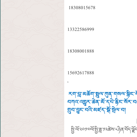
18308015678
13322586999
18308001888
15692617888
,
རག་བླ་མཆོག་སྤྲུལ་ཀུན་གསལ་སྙིང་པ
བཀའ་འགྱུར་ཆེན་མོ་དཔེ་རྙིང་སོར་བ
གྲུབ་བྱུང་བའི་མཛད་སྒོ་སྤེལ་བ།
སྤྱི་ལོ་༢༠༡༧ལོ་སྤྱི་ཟླ་༡༢ཚེས་༨ཉིན་བོད་ལ