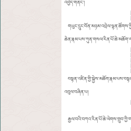
འབྱེད་གནང་།
གཡུང་དྲུང་བོན་མཉམ་འབྲེལ་ལྷན་ཚོགས་ཀྱི
ཆེན་རྣམ་པས་ཀུན་གསལ་རིན་པོ་ཆེ་མཆོག་ལ་
བསྟན་འཛིན་གྱི་སྐྱེས་མཆོག་རྣམ་པས་བསྟན
འབུལ་བཞིན་པ།
རྒྱལ་བའི་བཀའ་རིན་པོ་ཆེ་ལེགས་གྲུབ་ཀྱི་