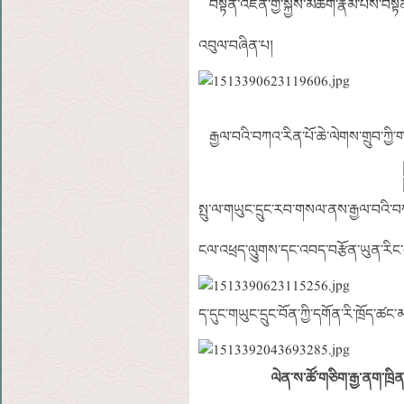
བསྟན་འཛིན་གྱི་སྐྱེས་མཆོག་རྣམ་པས་བསྟན
འབུལ་བཞིན་པ།
རྒྱལ་བའི་བཀའ་རིན་པོ་ཆེ་ལེགས་གྲུབ་ཀྱི་
སྤུ་ལ་གཡུང་དྲུང་རབ་གསལ་ནས་རྒྱལ་བའི་བ
ངལ་འཕྲད་ལུུགས་དང་འབད་བརྩོན་ཡུན་རིང་བ
ད་དུང་གཡུང་དྲུང་བོན་ཀྱི་དགོན་རི་ཁྲོད་
ལེན་ས་ཚོ་གཅིག་རྒྱ་ནག་ཁྲིན