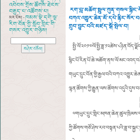
འབེབས་གྲོས་ཚོགས་ཐེངས་
རག་བླ་མཆོག་སྤྲུལ་ཀུན་གསལ་སྙིང་པ
བརྒྱད་པ་འཚོགས་པ།
ཁམས་སྡེ་དགེ་ལྔ་
མར་ངོས། -
བཀའ་འགྱུར་ཆེན་མོ་དཔེ་རྙིང་སོར་བ
རིག་བོན་གྱི་སློབ་གླིང་གི་
གྲུབ་བྱུང་བའི་མཛད་སྒོ་སྤེལ་བ།
གསར་འགྱུར་གཉིས།
སྤྱི་ལོ་༢༠༡༧ལོ་སྤྱི་ཟླ་༡༢ཚེས་༨ཉིན་བོད་ལ
སྙིང་པོ་རིན་པོ་ཆེ་མཆོག་ནས་ལོ་མང་འབད་བ
གཡུང་དྲུང་བོན་གྱི་རྒྱལ་བའི་བཀའ་འགྱུར་ཆེན
ལྷན་ཚོགས་ཀྱི་རྒྱུན་ལས་ཚོགས་འདུའི་དུས
༧གཡུང་དྲུང་གླིང་མཁན་ཆེན་ཚུལ་ཁྲིམས་བ
ཀྱི་ཚོགས་གཙོ་ཤེས་རབ་བསྟན་པའི་ཟླ་བ་སྐྱང་ས