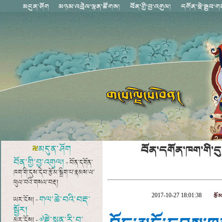
བོན་དགོན་ཁག་གི་དུ
མདུན་ཤོག
བོན་གྱི་བྱ་འགུལ།
- བོན་དགོན་
ཁག་གི་དུས་དེབ་རྩོམ་སྒྲིག་པ་རྣམས་ལ་
ཕུལ་བའི་གསལ་བརྡ།
རྩོ
2017-10-27 18:01:38
གལ་ཆེ་བའི་བརྡ་
ཡར་ངོས། -
སྦྱོར།
༧རྗེ་སྨན་རི་བ་
མར་ངོས། -