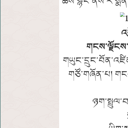
ཚོས་སྙིང་ནས་རེ་སྨོ
འ
གངས་ལྗོངས་བོ
གཡུང་དྲུང་བོན་འཛི
གཙོ་གཞོན་པ། གངས
ཉག་སྤྲུལ་