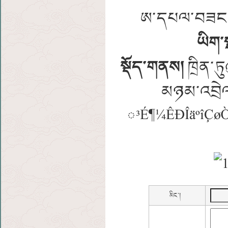
ཨ་དཔལ་བཟང་།
ཡིག་
སྡོད་གནས།
ཁྲིན་ཏ
མཉམ་འབྲེལ་
³É¶¼ÊÐÎäºîÇøÒ
(