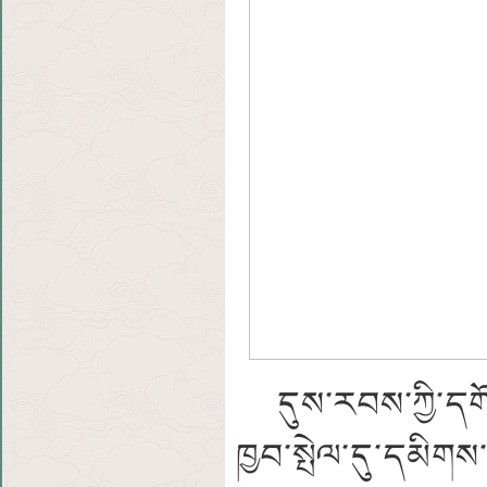
དུས་རབས་ཀྱི་དགོས་
ཁྱབ་སྤེལ་དུ་དམིགས་