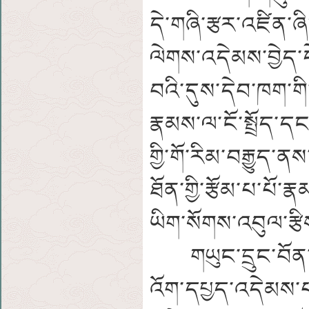
དེ་གཞི་རྩར་འཛིན་ཞི
ལེགས་འདེམས་བྱེད
བའི་དུས་དེབ་ཁག་གི་
རྣམས་ལ་ངོ་སྤྲོད་ད
གྱི་གོ་རིམ་བརྒྱུད
ཐོན་གྱི་རྩོམ་པ་པོ་
ཡིག་སོགས་འབུལ་རྩི
གཡུང་དྲུང་བོན་མཉ
འོག་དཔྱད་འདེམས་པ་