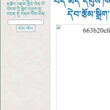
བོད་མདོ་དབུས་ཁམ
མཆོག་འཛམ་གླིང་བོན་པོ་
ཡོངས་ཀྱི་སྙིང་དབུས་སུ་
དེབ་རྩོམ་སྒྲ
གཏན་དུ་གནས་ངེས་ཡིན།