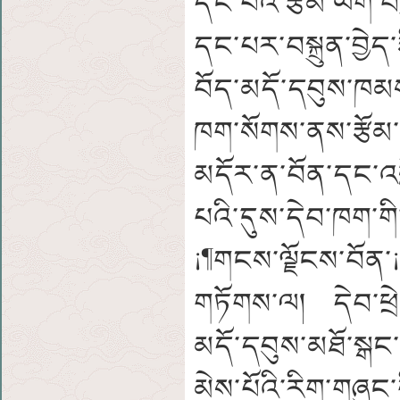
དང་པོའི་རྩོམ་ཡིག་བས
དང་པར་བསྐྲུན་བྱེད
བོད་མདོ་དབུས་ཁམས་
ཁག་སོགས་ནས་རྩོམ་ས
མདོར་ན་བོན་དང་འབྲ
པའི་དུས་དེབ་ཁག་གི
¡¶གངས་ལྗོངས་བོན་¡·ག
གཏོགས་ལ། དེབ་ཕྲེང
མདོ་དབུས་མཐོ་སྒང་ན
མེས་པོའི་རིག་གཞུང