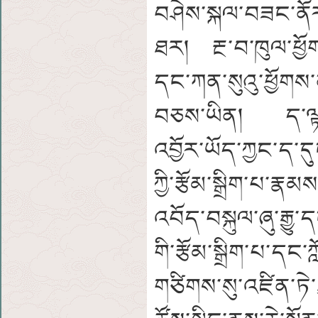
བཤེས་སྐལ་བཟང་ནོར
ཐར། རྔ་བ་ཁུལ་ཕྱོ
དང་ཀན་སུའུ་ཕྱོགས
བཅས་ཡིན། ད་ལྟ་ང་
འབྱོར་ཡོད་ཀྱང་ད་དུ
ཀྱི་རྩོམ་སྒྲིག་པ་རྣ
འབོད་བསྐུལ་ཞུ་རྒྱུ་
གི་རྩོམ་སྒྲིག་པ་དང
གཙིགས་སུ་འཛིན་ཏེ་