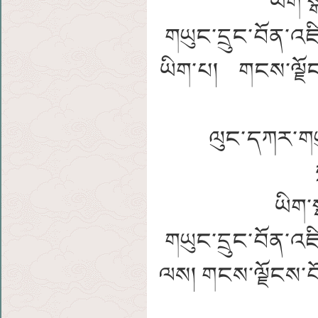
ཡིག་
གཡུང་དྲུང་བོན་འཛི
ཡིག་པ། གངས་ལྗོངས
ལུང་དཀར་གཡ
ཡིག་
གཡུང་དྲུང་བོན་འཛི
ལས། གངས་ལྗོངས་བོན