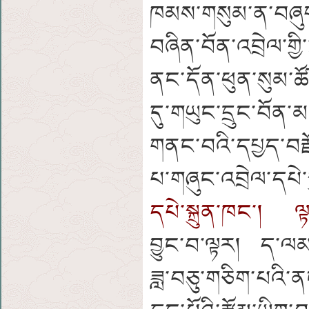
ཁམས་གསུམ་ན་བཞུགས
བཞིན་བོན་འབྲེལ་གྱ
ནང་དོན་ཕུན་སུམ་ཚོ
དུ་གཡུང་དྲུང་བོན་
གནང་བའི་དཔྱད་བརྗོ
པ་གཞུང་འབྲེལ་དཔེ་ས
དཔེ་སྐྲུན་ཁང་། ལྟ
བྱུང་བ་ལྟར། ད་ལམ་ངེ
ཟླ་བཅུ་གཅིག་པའི་ནང