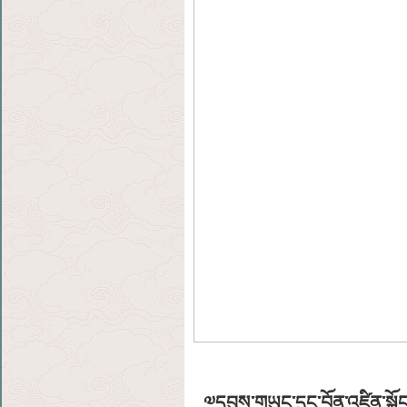
༧དབུས་གཡུང་དྲུང་བོན་འཛིན་སྐྱོ