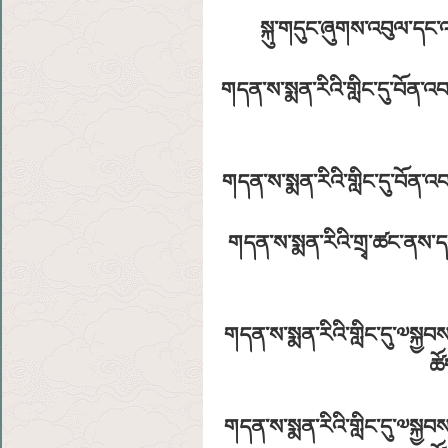
སྐུ་གདུང་ཞུགས་འབུལ་དང་འ
གདན་ས་སྨན་རིའི་གླིང་དུ་བོན་
གདན་ས་སྨན་རིའི་གླིང་དུ་བོན་
གདན་ས་སྨན་རིའི་གྲྭ་ཚང་ནས་དགུ
གདན་ས་སྨན་རིའི་གླིང་དུ་༧སྐྱབས་
ཚོ
གདན་ས་སྨན་རིའི་གླིང་དུ་༧སྐྱབས་