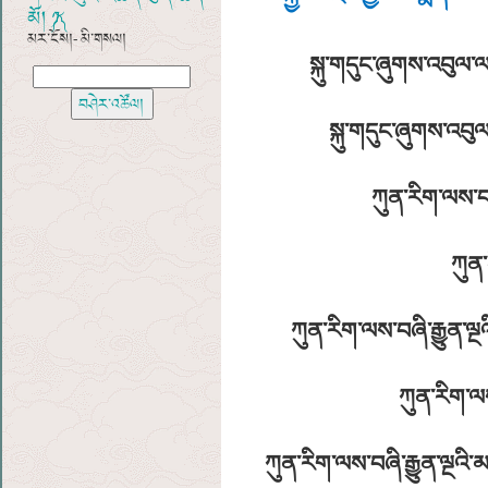
མོ། ༼༡༽
མར་ངོས།- མི་གསལ།
སྐུ་གདུང་ཞུགས་འབུལ་ལ་
སྐུ་གདུང་ཞུགས་འབུལ་
ཀུན་རིག་ལས་བཞ
ཀུན་
ཀུན་རིག་ལས་བཞི་རྒྱུན་
ཀུན་རིག་ལས
ཀུན་རིག་ལས་བཞི་རྒྱུན་ལྔའི