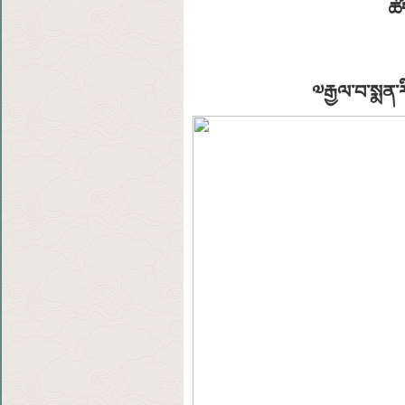
ཚོ
༧རྒྱལ་བ་སྨན་