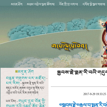
སྐྱབས་རྗེ་སྨན་རི་བའི་
མདུན་ཤོག
བརྙན་གཟུགས་པར་མཛོད།
-
པར་རིས།
- སྐྱབས་རྗེ་སྨན་རི་བའི་
གདུང་མཆོད་ཞུགས་འབུལ་སྟ་གོན་དང་
འབྲེལ་བའི་པར་རིས་ཁག་གཅིག
2017-9-29 19:33:25
གཡུང་དྲུང་བོན་གྱི་
ཡར་ངོས། -
༧སྐྱབས་རྗེ་༧རྒྱལ་བ་སྨན་ར
གཡས་རུའི་འཆད་རྩོད་ཆེན་