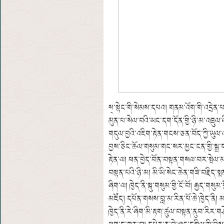
ས྄་སྟེང་གི་སེམས་དཔའ། གནམ་འོག་གི་འདྲེན་པ་
མུན་པ་སེལ་བའི་ཡང་དག་དོན་གྱི་ཉི་མ་འཁྲུལ་
གདུལ་བྱའི་འཇིག་རྟེན་གངས་ཅན་བོད་ཀྱི་ཡུལ་
བྱས་ཅིང་ཆོལ་གསུམ་གང་སར་མྱང་ངན་གྱི་སྒྲ་དབ
རྟེན་ལ། ཕན་བྱེད་བོན་བསྟན་གསལ་བར་སྤེལ་མཛ
བསྟན་པའི་ཉི་མ། མི་ཡི་སེང་ཆེན་གཟི་བརྗིད་སྨ
ཞིག་ལ། ཁྱེད་ནི་སྐུ་གསུམ་གྱི་ངོ་བོ། རྒྱད
མཛོད། དཔོན་གསས་བླ་མ་རིན་པོ་ཆེ་ཁྱེད་ནི། མ
ཁྱེད་ནི་རེ་ཞིག་མི་རྟག་ཚུལ་བསྟན་ནུབ་རིར་