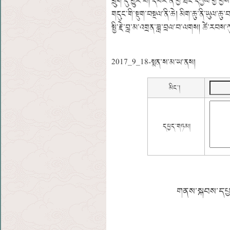
ཕྲུག་དུ་གྱུར་བ། དཔེར་ན་བྱེ་ཐང་དཀྱིལ་གྱི་བ
གདུང་གི་སྡུག་བསྔལ་ནི་ཆེ། མིག་ཆུ་ནི་ཡུལ་ཆུ
སྤྱི་རྗེ་བླ་མ་འགྲན་ཟླ་བྲལ་བ་ལགས། ཚེ་རབས
2017_9_18-སྨན་ས་མ་ཡ་ནས།