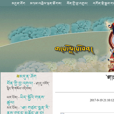
༄།།
མདུན་ཤོག
བོན་གྱི་བྱ་འགུལ།
- ༄།།ངུ་འབོད་
སྙིང་གི་གསོལ་འདེབས།
ཡིད་སྐྱོའི་གནས་
ཡར་ངོས། -
2017-9-19 21:10:1
ཚུལ།
༄།། གཙང་སྨན་རི་
མར་ངོས། -
ནས་གདུང་མཆོད་ཞུ་བ།