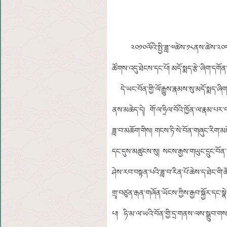
༢༠༡༠ལོའི་སྤྱི་ཟླ་༧ཚེས་༡༨ནས་ཚེས་༢༠བར་ཉི
ཚོགས་འདུ་ཐེངས་དང་པོ། མདོ་སྨད་རྩེ་ཞིག་དགོན
དེ་ཡང་བོན་གྱི་ལོ་རྒྱུས་རྣམས་སུ་མདོ་སྨད་ཞི
ནས་མཆེད་དེ། གོ་ལ་ཧྲིལ་བོའི་ཁྱོན་ལ་རྣམ་པར
ཟླ་བ་མཆོག་གིས། གངས་ཏི་སེ་བོན་གཞུང་རིག་མཛོད
དང་དུས་མཚུངས་སུ། སངས་རྒྱས་གཡུང་དྲུང་བོན་
ཤེས་རབ་བསྟན་པའི་ཟླ་བ་རིན་པོ་ཆེས་ད་ཐེང་གི་
གྲྭ་བཙུན་རྒན་གཞོན་ཡོངས་ཀྱིས་རྒྱབ་སྐྱོར་དང
པ། ཧི་མ་ལ་ཡའི་བོན་གྱི་དྲ་གནས་ལས་སྒྲུབ་གས