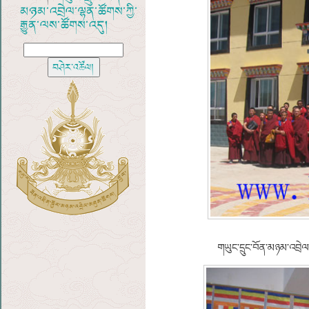
མཉམ་འབྲེལ་ལྷན་ཚོགས་ཀྱི་
རྒྱུན་ལས་ཚོགས་འདུ།
གཡུང་དྲུང་བོན་མཉམ་འབྲེལ