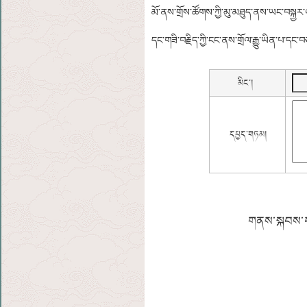
མོ་ནས་གྲོས་ཚོགས་ཀྱི་མུ་མཐུད་ནས་ཡང་བསྐྱར་
དང་གཟི་བརྗིད་ཀྱི་ངང་ནས་གྲོལ་རྒྱུ་ཡིན་པ་དང