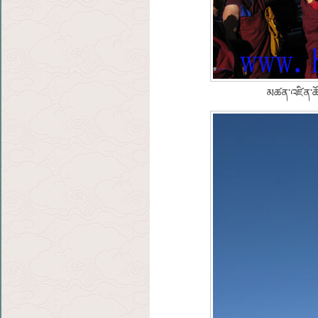
མཚན་འཛིན་ཚོ