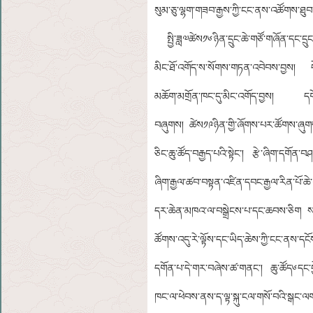
སུམ་ཅུ་ལྷག་གཟབ་རྒྱས་ཀྱི་ངང་ནས་འཚོགས་ཐུབ་
སྤྱི་ཟླ༧ཚེས༡༦ཉིན་དྲུང་ཆེ་གཙོ་གཞོན་དང་དྲུང
མིང་ཐོ་འགོད་ས་སོགས་གཏན་འབེབས་བྱས། དེ་ཉིན
མཆོག་མགྲོན་ཁང་དུ་མིང་འགོད་བྱས། དགོང་ཁར
བཞུགས། ཚེས༡༩ཉིན་གྱི་ཞོགས་པར་ཚོགས་ཞུགས་ལྷན
ཅིང་ཆུ་ཚོད་བརྒྱད་པའི་སྟེང་། རྩེ་ཞིག་དགོན་
ཞིག་རྒྱལ་ཚབ་བསྟན་འཛིན་དབང་རྒྱལ་རིན་པོ་ཆེ
དར་ཆེན་མཁའ་ལ་བསྒྲེངས་པ་དང་ཆབས་ཅིག སངས་ར
ཚོགས་འདུ་རེ་ལྟོས་དང་ཡིད་ཆེས་ཀྱི་ངང་ནས་དང
དགོན་པ་དེ་གར་བཞེས་ཚ་གནང་། ཆུ་ཚོད༦དང་ཕྱེ
ཁང་ལ་ཕེབས་ནས་ད་ལྟ་སྐུ་ངལ་གསོ་བའི་སྒང་ལག