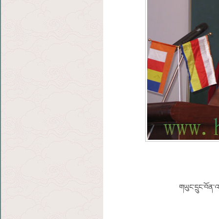
གཡུང་དྲུང་བོན་