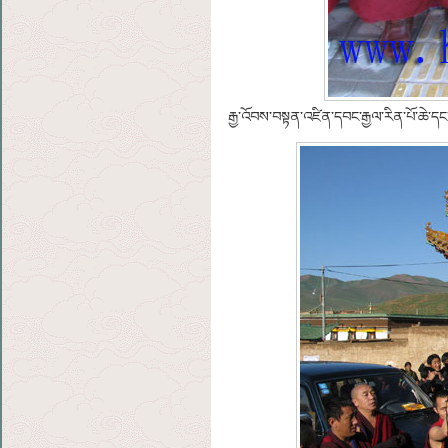
རྒྱ་འོབས་བསྟན་འཛིན་དབང་རྒྱལ་རིན་པོ་ཆེ་དང