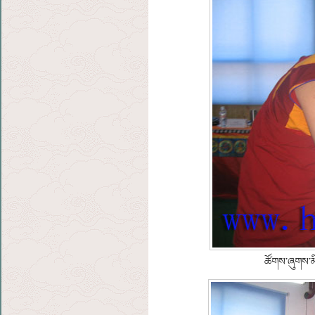
ཚོགས་ཞུགས་མི