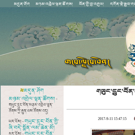
གཡུང་དྲུང་བོན
མདུན་ཤོག
མཉམ་འབྲེལ་ལྷན་ཚོགས།
-
གཡུང་དྲུང་བོན་མཉམ་འབྲེལ་ལྷན་
ཚོགས་ཀྱི་རྒྱུན་ལས་ཚོགས་འདུ།
2017-9-11 15:47:15
གཡུང་དྲུང་བོན་གྱི་
ཡར་ངོས། -
ཞི་བདེ་སྨོན་ལམ་ཆེན་མོ།
གཡུང་དྲུང་བོན་
མར་ངོས། -