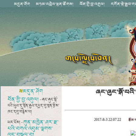
ཞང་ཞུང་སྒོ་པའི་
མདུན་ཤོག
བོན་གྱི་བྱ་འགུལ།
- ཞང་ཞུང་སྒོ་
པའི་ཡུལ་དུ་སྨོན་རྒྱལ་དཔྱད་བུ་སྨན་རྩིས་
ཁང་དབུ་བརྙེས་པ།
རྩོམ་
2017-8-3 22:07:22
ཀུན་མཁྱེན་ཤར་རྫ་
ཡར་ངོས། -
པའི་བཀའ་འབུམ་ལྗགས་
ལུང་བསྩལ་བ།