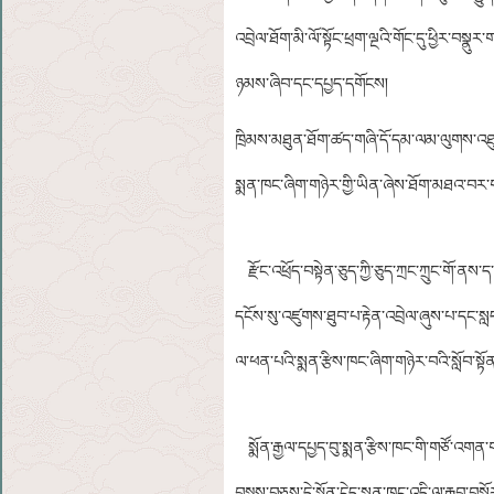
འབྲེལ་ཐོག་མི་ལོ་སྟོང་ཕྲག་ལྔའི་གོང་དུ་ཕྱིར་བསྣ
ཉམས་ཞིབ་དང་དཔྱད་དགོངས།
ཁྲིམས་མཐུན་ཐོག་ཚད་གཞི་དོ་དམ་ལམ་ལུགས་འཐུས་
སྨན་ཁང་ཞིག་གཉེར་གྱི་ཡིན་ཞེས་ཐོག་མཐའ་བར་ག
རྫོང་འཕྲོད་བསྟེན་ཅུད་ཀྱི་ཅུད་ཀྲང་ཀྲུང་གོ་ནས
དངོས་སུ་འཛུགས་ཐུབ་པ་རྟེན་འབྲེལ་ཞུས་པ་དང་སླད
ལ་ཕན་པའི་སྨན་རྩིས་ཁང་ཞིག་གཉེར་བའི་སློབ་སྟོ
སྨོན་རྒྱལ་དཔྱད་བུ་སྨན་རྩིས་ཁང་གི་གཙོ་འགན་
བསྡུས་བཅས་དེ་སྔོན་ངེད་སྨན་ཁང་འདི་ལ་རྒྱབ་བ