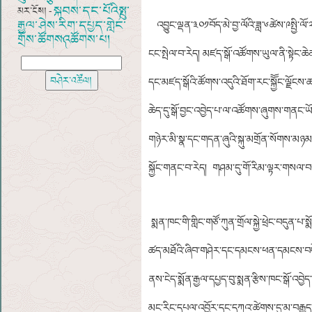
སྐབས་དང་པོའི༼སྤུ་
མར་ངོས། -
རྒྱལ་ཤེས་རིག་དཔྱད་གླེང་
འབྱུང་ལྡན་༣༠༡བོད་མེ་བྱ་ལོའི་ཟླ་༦ཚེས་༩སྤྱི་ལོ་
གྲོས་ཚོགས༽འཚོགས་པ།
ངང་སྤེལ་བ་རེད། མཛད་སྒོ་འཚོགས་ཡུལ་ནི་སྟེང་ཆེ
དང་མཛད་སྒོའི་ཚོགས་འདུའི་ཐོག་རང་སྐྱོོང་ལྗོངས་
ཆེད་དུ་སྒོ་བྱང་འབྱེད་པ་ལ་འཚོགས་ཞུགས་གནང་ཡོད
གཉེར་མི་སྣ་དང་གདན་ཞུའི་སྐུ་མགྲོན་སོགས་མཉམ
སྐྱོང་གནང་བ་རེད། གཤམ་དུ་གོ་རིམ་ལྟར་གསལ་བ
སྨན་ཁང་གི་གླིང་གཙོ་ཀུན་གྲོལ་སྐྱེ་ཕྲེང་བདུན
ཚད་མཐོའི་ཞིབ་གཤེར་དང་དམངས་ཕན་དམངས་བདེའི
ནས་ངེད་སྨོན་རྒྱལ་དཔྱད་བུ་སྨན་རྩིས་ཁང་སྒོ་འབྱ
མང་རིང་དཔལ་འབྱོར་དང་དཀའ་ཚེགས་དུ་མ་བརྒྱུད་ནས་