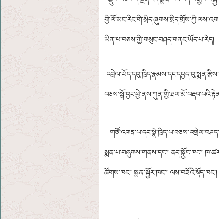
གྱི་ལོ་མང་རིང་གི་སྲིད་ཞུགས་སྲིད་གྲོས་ཀྱི་ལས་
ཡིན་པ་བཅས་ཀྱི་གསུང་བཤད་གནང་ཡོད་པ་རེད།
འབྲེལ་ཡོད་དབུ་ཁྲིད་རྣམས་དང་དཔྱད་བུ་སྨན་རྩིས་
བཅས་སྒོ་བྱང་ཕྱེ་ནས་ཀུན་གྱི་ཐལ་མོ་བརྡབ་པའི་རྟེ
གཙོ་འགན་པ་དང་སྣེ་ཁྲིད་པ་བཅས་འགྲེལ་བཤད་ཐ
སྨན་པ་བཞུགས་གནས་དང་། ནད་སྐྱོང་ཁང་། ཁ་ཚར་ཁ
ཚོགས་ཁང་། སྨན་སྦྱོར་ཁང་། ལས་བཟོའི་སྡོད་ཁང་