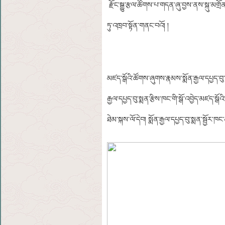
རྫོང་སྒྱུ་རྩལ་ཚོགས་པ་གདན་ཞུ་བྱས་ནས་སྐུ་མགྲོན་
ཏུ་འཁྲབ་སྟོན་གནང་བའོ། །
མཛད་སྒོའི་ཚོགས་ཞུགས་རྣམས་སྨོན་རྒྱལ་དཔྱད་བུ་
རྒྱལ་དཔྱད་བུ་སྨན་རྩིས་ཁང་གི་སྒོ་འབྱེད་མཛད་སྒོ
ཐེམ་སྐས་ལོ་དེབ། སྨོན་རྒྱལ་དཔྱད་བུ་སྨན་སྦྱོ