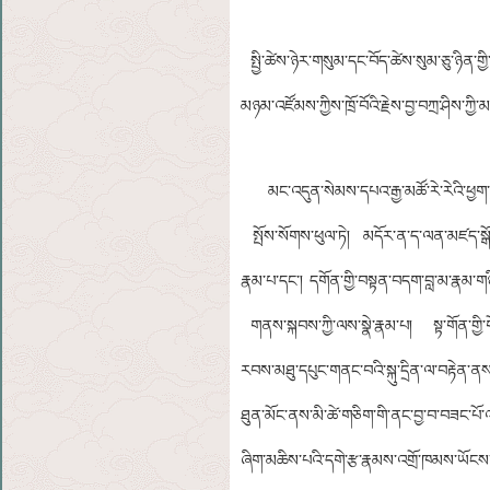
སྤྱི་ཚེས་ཉེར་གསུམ་དང་བོད་ཚེས་སུམ་ཅུ་ཉིན་གྱི
མཉམ་འཛོམས་ཀྱིས་ཁྲོ་བོའི་རྗེས་བྱ་བཀྲ་ཤིས་ཀྱི་མ
མང་འདུན་སེམས་དཔའ་རྒྱ་མཚོ་རེ་རེའི་ཕྱག་ཏ
སྤོས་སོགས་ཕུལ་ཏེ། མདོར་ན་ད་ལན་མཛད་སྒོ་ཆེན
རྣམ་པ་དང་། དགོན་གྱི་བསྟན་བདག་བླ་མ་རྣམ་
གནས་སྐབས་ཀྱི་ལས་སྣེ་རྣམ་པ། སྟ་གོན་གྱི་གོ
རབས་མཐུ་དཔུང་གནང་བའི་སྐུ་དྲིན་ལ་བརྟེན་ནས
ཐུན་མོང་ནས་མི་ཚེ་གཅིག་གི་ནང་བྱ་བ་བཟང་པོ་
ཞིག་མཆིས་པའི་དགེ་རྩ་རྣམས་འགྲོ་ཁམས་ཡོངས་ཀ