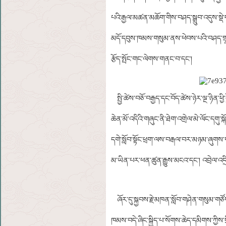
པའི་རྒྱལ་མཚན་མཆོག་གིས་བཤད་སྒྲུབ་འདུས་སྡེ་ད
མདོ་དབུས་ཁམས་གསུམ་ནས་ཕེབས་པའི་བཤད་གྲཱ་
རྩོད་སྤོང་གང་ལེགས་གནང་བ་དང་།
སྤྱི་ཚེས་བཅོ་བརྒྱད་དང་བོད་ཚེས་ཉེར་ལྔ་ཉིན་
ཆེན་མོ་འདིའི་གཞུང་ནི་ཐེག་འགྲེལ་མེ་ལོང་དགུ་
དགེ་སློབ་སྟོང་ཕྲག་ལས་བརྒལ་བར་མཉམ་ཞུགས་གན
མ་ཡིན་པར་ཕན་ཚུན་རྒྱུས་མངའ་དང་། འབྲེལ་འ
ཞོར་དུ་སྐྱབས་རྗེ་མཁན་སློབ་གཤེན་གསུམ་གཙོས་
ཁམས་བདེ་ཞིང་སྐྱིད་པ་སོགས་ཆེད་དམིགས་ཀྱིས་ས