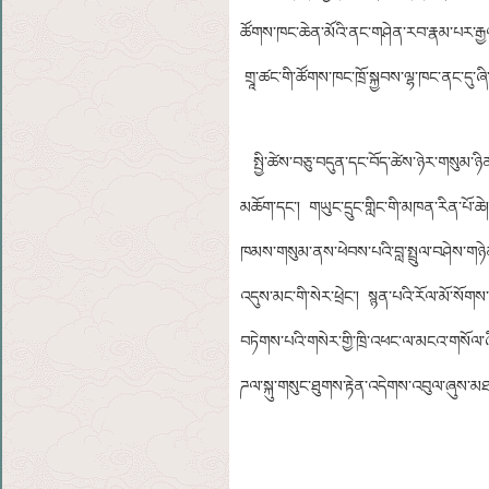
ཚོགས་ཁང་ཆེན་མོའི་ནང་གཤེན་རབ་རྣམ་པར་རྒྱལ་བའི
གྲཱ་ཚང་གི་ཚོགས་ཁང་ཁྲོ་སྐྱབས་ལྷ་ཁང་ནང་དུ་ཞ
སྤྱི་ཚེས་བཅུ་བདུན་དང་བོད་ཚེས་ཉེར་གསུམ་ཉིན
མཆོག་དང་། གཡུང་དྲུང་གླིང་གི་མཁན་རིན་པོ་ཆ
ཁམས་གསུམ་ནས་ཕེབས་པའི་བླ་སྤྲུལ་བཤེས་གཉེན
འདུས་མང་གི་སེར་ཕྲེང་། སྙན་པའི་རོལ་མོ་སོགས
བཏེགས་པའི་གསེར་གྱི་ཁྲི་འཕང་ལ་མངའ་གསོལ་
ཌལ་སྐུ་གསུང་ཐུགས་རྟེན་འདེགས་འབུལ་ཞུས་