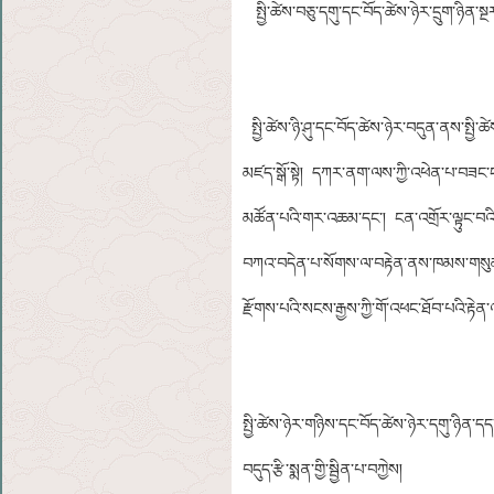
སྤྱི་ཚེས་བཅུ་དགུ་དང་བོད་ཚེས་ཉེར་དྲུག་ཉིན་
སྤྱི་ཚེས་ཉི་ཤུ་དང་བོད་ཚེས་ཉེར་བདུན་ནས་སྤྱི
མཛད་སྒོ་སྟེ། དཀར་ནག་ལས་ཀྱི་འཕེན་པ་བཟང་ངན་
མཚོན་པའི་གར་འཆམ་དང་། ངན་འགྲོར་ལྟུང་བའི་ས
བཀའ་བདེན་པ་སོགས་ལ་བརྟེན་ནས་ཁམས་གསུམ་འ
རྫོགས་པའི་སངས་རྒྱས་ཀྱི་གོ་འཕང་ཐོབ་པའི་རྟ
སྤྱི་ཚེས་ཉེར་གཉིས་དང་བོད་ཚེས་ཉེར་དགུ་ཉིན་
བདུད་རྩི་སྨན་གྱི་སྦྱིན་པ་བཀྱེས།