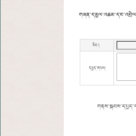
གཞན་དམྱལ་འཆམ་དང་འབྲེལ་