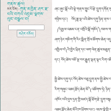
གནས་ཚུལ།
ཀུན་མཁྱེན་ཤར་རྫ་
མར་ངོས། -
ཞང་ཞུང་སྒོ་པའི་ལྟེ་གནས་ཁྱུང་པོ་རྩེ་དྲུག་དགོན་ས
པའི་བཀའ་འབུམ་ལྗགས་
ལུང་བསྩལ་བ།
གཉིས་དང་། བོད་ཟླ་ལྔ་པའི་ཚེས་དགུ་ཉིན་ནས་འག
༼དམྱལ་འཆམ་ངན་འགྲོའི་སྒོ་གཅོད་༽བཅས་གཙོ་བོའ
ཞག་ཉེར་གཅིག་གི་རིང་སྨིན་གྲོལ་ཚོགས་ཆེན་འདུ་ཁ
འཁྱིལ་བ༽འི་གྱེར་ཕྲིན་དང་ལག་ལེན་ཚུལ་མཐུན་
དང་། བོད་ཚེས་བཅོ་ལྔ་བར་རྒྱུན་ལྡན་ལྟར་རིག་
སྤྱི་ཚེས་དགུ་དང་བོད་ཚེས་བཅུ་དྲུག་ནས་སྤྱི་ཚེ
རིག་གཞུང་འཆད་རྩོད་ཆེན་མོ་༽འཚོགས་ཏེ། ཉིན་དང་པ
འཁོར་བའི་དུས་དྲན་གྱི་མཛད་སྒོ་ཐོག་རྩེ་དྲུག
འཆད་རྩོད་ཆེན་མོའི་ཁ་ཕྱོགས་དང་། འདུས་སྡེ་སྤྱ