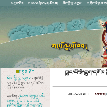
ཁྱུང་པོ་རྩེ་དྲུག་དགོ
མདུན་ཤོག
བོན་གྱི་བྱ་འགུལ།
- ཁྱུང་པོ་རྩེ་
དྲུག་དགོན་གྱི་སྒྲུབ་པ་ཆེན་མོ་འཚོགས་
པའི་གནས་བསྡུས།
རྩོམ་པ་པོ།
ག
2017-7-25 0:40:12
སྐབས་གསུམ་པའི་
ཡར་ངོས། -
མཁའ་ཀློང་གསང་བའི་
མདོས་ཆེན་འཚོགས་པའི་