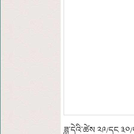
ཟླ་དེའི་ཚེས ༢༩/དང ༣༠/