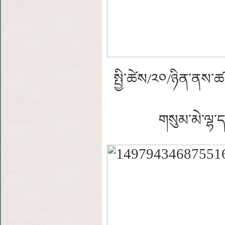
སྤྱི་ཚེས/༢༠/ཉིན་ནས་ཚ་
གསུམ་མེ་ལྷ་ད