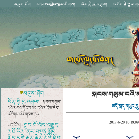
སྐབས་གསུམ་པའི་
མདུན་ཤོག
བོན་གྱི་བྱ་འགུལ།
- སྐབས་གསུམ་
མདོ་སྨད་གཡུང་དྲ
པའི་མཁའ་ཀློང་གསང་བའི་མདོས་ཆེན་
འཚོགས་པའི་གནས་ཚུལ།
2017-6-20 16:19:09
ཀྲུང་གོ་བོད་བརྒྱུད་
ཡར་ངོས། -
མཐོ་རིམ་ནང་བསྟན་སློབ་
གླིང་དགེ་རྒན་ཆེན་མོའི་ཐོབ་