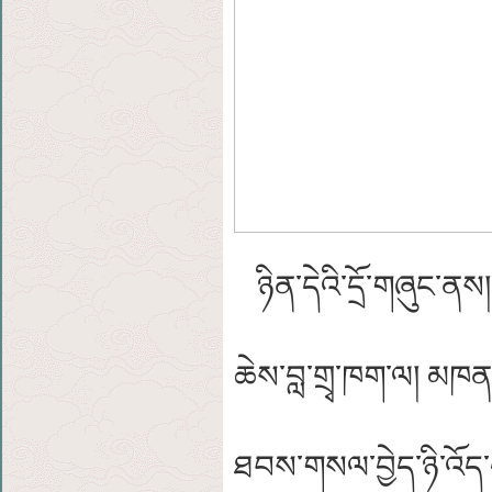
ཉིན་དེའི་དྲོ་གཞུང་ནས། 
ཆེས་བླ་གྲྭ་ཁག་ལ། མཁན
ཐབས་གསལ་བྱེད་ཉི་འོད་ད