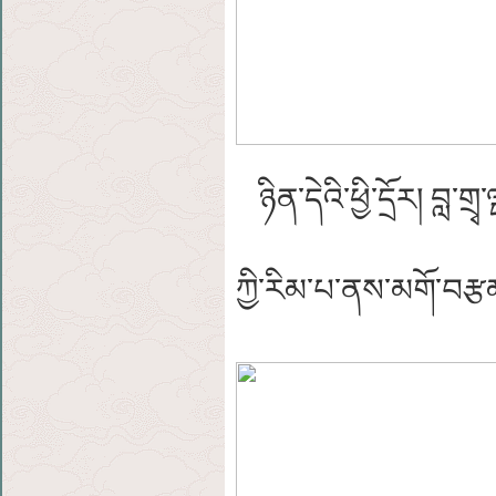
ཉིན་དེའི་ཕྱི་དྲོར། བླ་
ཀྱི་རིམ་པ་ནས་མགོ་བར