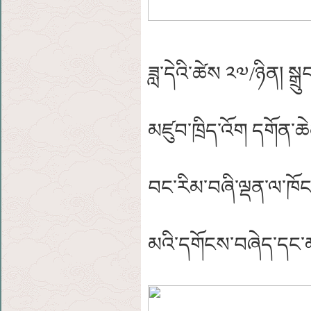
ཟླ་དེའི་ཚེས ༢༧/ཉིན། སྒྲ
མཛུབ་ཁྲིད་འོག དགོན་ཆ
བང་རིམ་བཞི་ལྡན་ལ་ཁོང
མའི་དགོངས་བཞེད་དང་མཐ