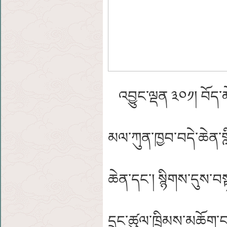
འབྱུང་ལྡན ༣༠༡། བོད་མེ
མལ་ཀུན་ཁྱབ་བདེ་ཆེན་
ཆེན་དང་། སྙིགས་དུས་བས
དྲུང་ཚུལ་ཁྲིམས་མཆོག་བས