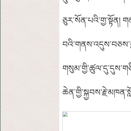
ཅུར་སོན་པའི་གྱ་སྟོན། 
བའི་གནས་འདུས་བཅས་ཀྱ
གསུམ་གྱི་ཚུལ་དུ་དུས
ཆེན་གྱི་སྐྱབས་རྗེ་མཁན