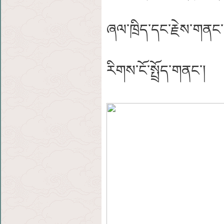
ཞལ་ཁྲིད་དང་རྗེས་གནང་ག
རིགས་ངོ་སྤྲོད་གནང་།