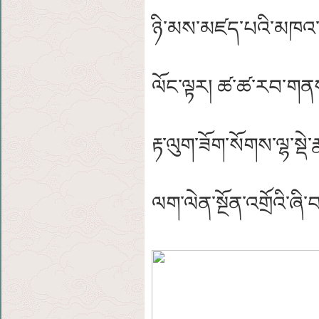
ཉི་མས་མཛད་པའི་མཁའ་ཀླ
ལོང་ལྟར། ཚ་ཚ་རབ་གནས་
རྟ་ལུག་ཟོག་སོགས་ལྷ་སྡེ་
ལག་ལེན་སྔོན་འགྲོའི་ཞི