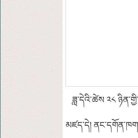
ཟླ་དེའི་ཚེས ༢༨ ཉིན་གྱ
མཛད་དེ། ནང་དགོན་ཁག་