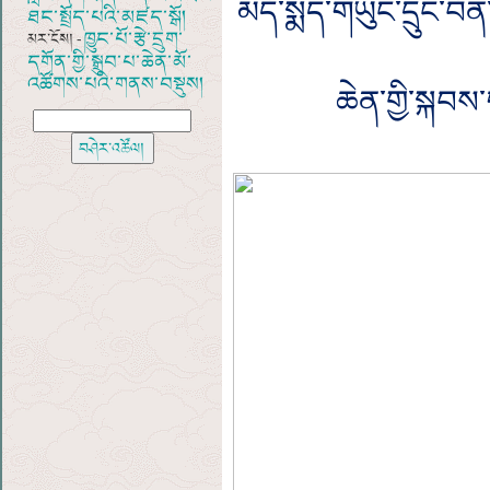
མདོ་སྨད་གཡུང་དྲུང་བོ
ཐང་སྤྲོད་པའི་མཛད་སྒོ།
ཁྱུང་པོ་རྩེ་དྲུག་
མར་ངོས། -
དགོན་གྱི་སྒྲུབ་པ་ཆེན་མོ་
འཚོགས་པའི་གནས་བསྡུས།
ཆེན་གྱི་སྐབ