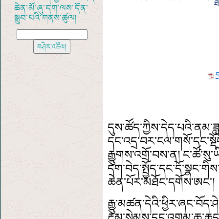
ཐ
ཆེན་མོ་ཞུ་དག་ལས་དོན་
སྒྲུབ་པའི་གནས་ཚུལ།
ད
དུས་ཚོད་ཀྱིས་དེད་པའི་ནམ་ཟླ་
དང་འདྲ་བར་ངལ་གསོ་དང་ས
རྒྱུགས་འགྲོ་བས་ན། ང་ཚོ་ས
དག་བེད་སྤྱོད་དང་དོ་སྣང་གིས
ཆེན་པོར་མཐོང་དགོས་ཨང་།
རྒྱུ་མཚན་དེའི་ཕྱིར་ཞང་བོད་ཤ
རྔམ་སེམས་དང་འགྲམ་ཆུ་ཆད་མ