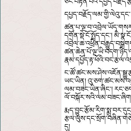
ཅང་བརྟན་པའི་དཔྱད་བརྗོད་རྩ
དཔྱད་བརྗོད་ལམ་གྱི་ལེའུ་དང་
ཚན་པ་ལྔ་བ་འབྲེལ་ཡོད་གསར་བྱ
དགོན་སྡེ་ངོ་སྤྲོད་དང་།
མི་སྣ་ངོ
འབྲེལ་ཆ་འཕྲིན་བརྒྱུད་བསྒྲགས
ཚན་ཆེན་པོ་ལྔ་ཡི་བདག་ཉིད
རྣམ་དཔྱོད་རྟ་ཕོའི་བང་རྩལ
ང་ཚོ་ཚང་མས་ཤེས་འཇོན་སྒྱུ
ཡང་ཡིན།
འུ་ཅག་ཚང་མས་འདྲ
ལམ་བཟང་ཡིན་ཞིང་།
རང་ཅག
ལོ་བསྐོར་སའི་ལམ་བཟང་ཞིག
རྨད་བྱུང་རྩོམ་རིག་སྨྲ་བར་ད
རྩལ་ལུས་དང་སྲོག་བཞིན་གཅ
དུ།