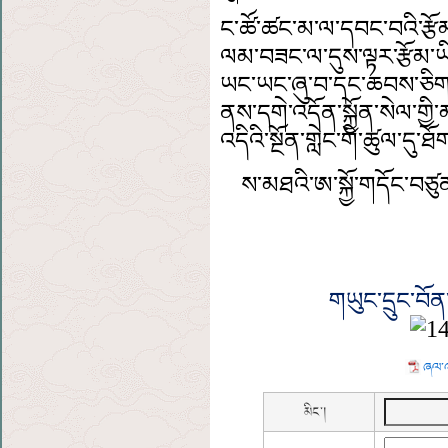
ང་ཚོ་ཚང་མ་ལ་དབང་བའི་རྩོམ་
ལམ་བཟང་ལ་དུས་ལྟར་རྩོམ་ཡིག
ཡང་ཡང་ཞུ་བ་དང་ཆབས་ཅི
ནས་དགེ་འདོན་སྐྱོན་སེལ་གྱ
འདིའི་སྔོན་གླེང་གི་ཚུལ་དུ་
ས་མཐའི་ཨ་སྐྱོ་གདོང་བཙུན་ར
གཡུང་དྲུང་བོན
ཞལ་འ