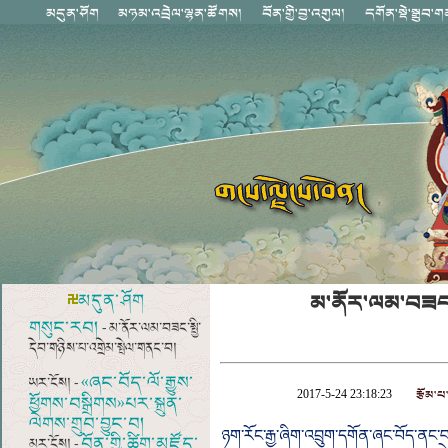
མ་ནོར་ལམ་བཟང་ས
མདུན་ཤོག
གསུང་རབ།
- མ་ནོར་ལམ་བཟང་སྤྱི་
དེབ་གཉིས་པ་འགྲེམ་སྤེལ་གནང་བ།
«ཞང་བོད་ལོ་རྒྱུས་
ཡར་ངོས། -
རྩོམ་པ་
2017-5-24 23:18:23
ཕྱོགས་བསྒྲིགས»པར་སྐྲུན་
ལེགས་གྲུབ་བྱུང་བ།
ཉག་རོང་རྒྱ་ཞིག་འབྲུག་དགོན་ཞང་བོད་ནང་
བོན་གྱི་ཚིག་མཛོད་
མར་ངོས། -