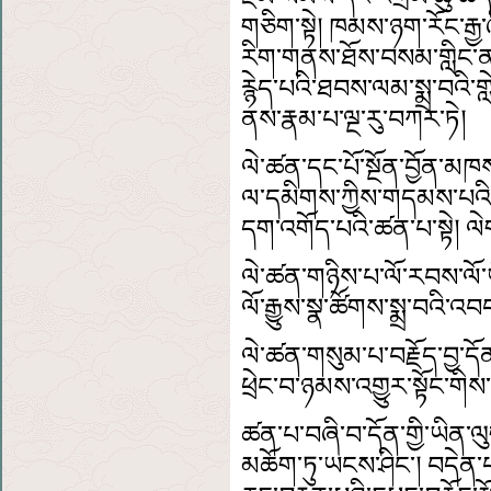
གཅིག་སྟེ། ཁམས་ཉག་རོང་རྒྱ
རིག་གནས་ཐོས་བསམ་གླིང་ན
རྙེད་པའི་ཐབས་ལམ་སྨྲ་བའི་ག
ནས་རྣམ་པ་ལྔ་རུ་བཀར་ཏེ།
ལེ་ཚན་དང་པོ་སྔོན་བྱོན་མཁ
ལ་དམིགས་ཀྱིས་གདམས་པའི་
དག་འགོད་པའི་ཚན་པ་སྟེ། ལེ
ལེ་ཚན་གཉིས་པ་ལོ་རབས་ལོ་ཡ
ལོ་རྒྱུས་སྣ་ཚོགས་སྨྲ་བའི་འབབ
ལེ་ཚན་གསུམ་པ་བརྗོད་བྱ་དོན
ཕྲེང་བ་ཉམས་འགྱུར་སྟོང་གིས་ཕ
ཚན་པ་བཞི་བ་དོན་གྱི་ཡིན
མཆོག་ཏུ་ཡངས་ཤིང་།
བདེན་པ