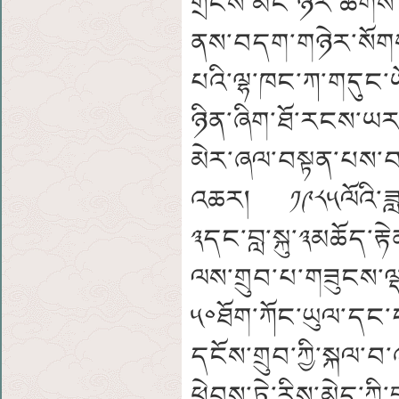
གྲངས་མང་ཉར་ཚགས་ཐུ
ནས་བདག་གཉེར་སོགས་
པའི་ལྷ་ཁང་ཀ་གདུང་ཡ
ཉིན་ཞིག་ཐོ་རངས་ཡར་
མེར་ཞལ་བསྟན་པས་བད
འཆར། ༡༩༨༥ལོའི་ཟླ་
༣དང་བླ་སྐུ་༣མཆོད་རྟ
ལས་གྲུབ་པ་གཟུངས་ལ
༥༠ཐོག་ཀོང་ཡུལ་ད
དངོས་གྲུབ་ཀྱི་སྐ
ཕེབས་ཏེ་རིས་མེད་ཀ