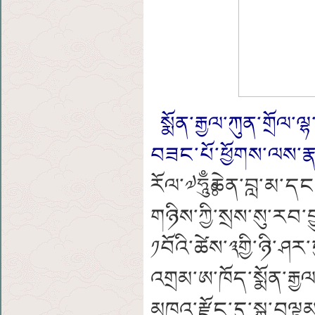
སྨོན་རྒྱལ་ཀུན་གྲོལ
བཟང་པོ་ཕྱོགས་ལས་རྣ
རོལ་༧ཧཱུྃཿཆེན་བླ་མ་ད
གཉིས་ཀྱི་སྲས་སུ་རབ་བ
༡བོའི་ཚེས་༣གྱི་ཉི་ཤ
འགྲམ་ཨ་ཁོད་སྨོན་རྒྱ
མཁའ་རྫོང་དུ་སྐུ་བལྟ