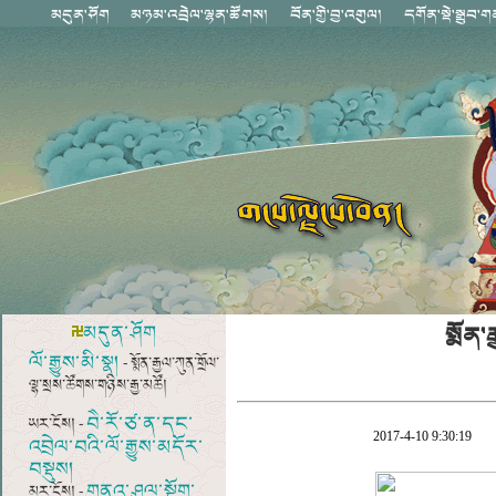
སྨོན་
མདུན་ཤོག
ལོ་རྒྱུས་མི་སྣ།
- སྨོན་རྒྱལ་ཀུན་གྲོལ་
ལྷ་སྲས་ཚོགས་གཉིས་རྒྱ་མཚོ།
བཻ་རོ་ཙ་ན་དང་
ཡར་ངོས། -
2017-4-10 9:30:19
འབྲེལ་བའི་ལོ་རྒྱུས་མདོར་
བསྡུས།
གནའ་ཤུལ་སྔོག་
མར་ངོས། -