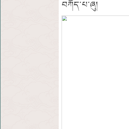
བཀོད་པ་ཞུ།