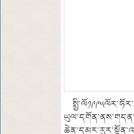
སྤྱི་ལོ༡༩༩༥ལོར་ཧོར་ས
ཡུལ་དགོན་ནས་གདན་འད
ཆེན་དམར་རུར་སྟོན