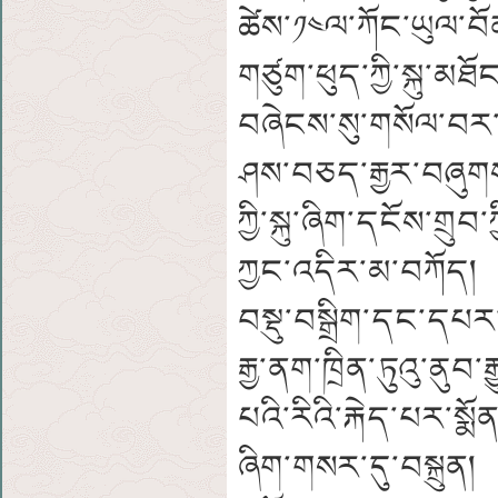
ཚེས་༡༤ལ་ཀོང་ཡུལ་བོན
གཙུག་ཕུད་ཀྱི་སྐུ་མཐོ
བཞེངས་སུ་གསོལ་བར་
ཤས་བཅད་རྒྱར་བཞུགས
ཀྱི་སྐུ་ཞིག་དངོས་གྲ
ཀྱང་འདིར་མ་བཀོད། 
བསྡུ་བསྒྲིག་དང་དཔར
རྒྱ་ནག་ཁྲིན་ཏུའུ་ནུ
པའི་རིའི་རྐེད་པར་སྨོ
ཞིག་གསར་དུ་བསྐྲུན།