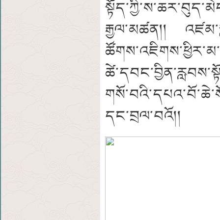
སྟོད་ཀྱི་ས་ཆར་བུད་མ
རྒྱལ་མཚན།། འཛམ་གླ
ཚོགས་འཇིགས་ཕྱིར་མ་
ཚེ་དབང་བྱིན་རླབས་སྟ
གསོ་བའི་དཔའ་བོ་ཆེ་ས
དང་བྲལ་བའོ།།