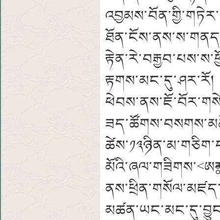
འབྱམས་བོན་གྱི་གཏེར་
ཐོན་ངོས་ནས་ས་གནད་
རྟེན་རེ་བརྒྱབ་པས་ས་ཕ
རྟགས་མང་དུ་ཤར་རོ། 
ཕེབས་ནས་ཇོ་བོར་ག
ཟད་ཚོགས་བསགས་མཆོད
ཚེས་༡༣ཉིན་མ་གཅིག་
མོའི་ཞལ་གཟིགས་<ཨཿ
ནས་ཕྲིན་གསོལ་མཛད་
མཚན་ཡང་མང་དུ་བྱུང