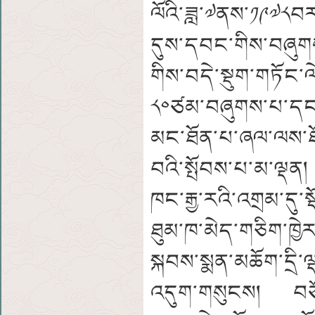
ལོའི་ཟླ་༧ནས་༡༩༧༨བར
དུས་དབང་གིས་བཞུག
གིས་བདེ་སྡུག་གཏོང་ལ
༨༠ཙམ་བཞུགས་པ་དང་
མང་ཐོན་པ་ཞལ་ལས་ཐོ
བའི་སྤོབས་པ་མ་ལྡན
ཁང་རྒྱ་རའི་འགྲམ་དུ་
ཐུམ་ཁ་མེད་གཅིག་ཁྱེ
སྐབས་སྨན་མཆོག་དྲི་ལྡན
འདུག་གསུངས། བཙོན་ར