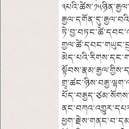
༣པའི་ཚེས་༡༥ཉིན་རྒྱལ
རྒྱལ་དགོན་དུ་རྒྱལ་བ
ཏེ་བྱ་བཏང་ཚེ་དབང་འག
གྱལ་ཚེ་དབང་གཡུང་ད
མེད་པའི་རིགས་དང་ག
སྟོབས་རྣམ་རྒྱལ་གྱིས
གྲྭ་ཚང་ཉིས་བརྒྱ་ལྷག་
པོད་བརྒྱད་ཙམ་སོགས
ནང་བཀའ་འགྱུར་དཔར་
ཕྱག་རྗེས་གནང་བ་དམ་པ