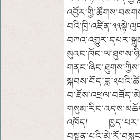
འབྱོར་གྱི་ཚོགས་བསག
བའི་ཁྲི་འཛིན་༣༣སྟེ་
བཀའ་འགྱུར་དཔར་སྐྲུ
སུའང་ཁོང་ལ་ཐུགས་ཉ
གནང་ཞིང་ཐུགས་ཀྱིས
སྐབས་བོད་ཟླ་༢པའི་ཚ
བ་ཐོས་འཕྲལ་བཟོད་མ
གསུམ་རིང་འདས་མཆོ
འཁོད། ཁྱད་པར་དུ་ད
བསྟན་པའི་མེ་རོ་བསླང