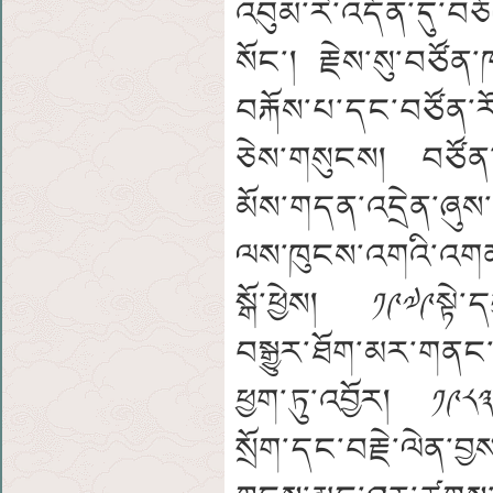
འབུམ་རེ་འདོན་དུ་བ
སོང་། རྗེས་སུ་བཙོན་
བརྐོས་པ་དང་བཙོན་རོ
ཅེས་གསུངས། བཙོན་ལས
མོས་གདན་འདྲེན་ཞུས་
ལས་ཁུངས་འགའི་འགན་
སྒོ་ཕྱེས། ༡༩༧༩སྟེ་ད
བསྒྱུར་ཐོག་མར་གནང
ཕྱག་ཏུ་འབྱོར། ༡༩༨༣
སྲོག་དང་བརྗེ་ལེན་བ