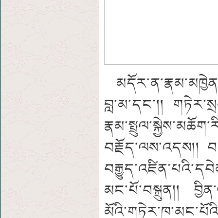
མདོར་ན་རྣམ་མཁྱེན་ཀུ
བླ་མ་དང་།། གཏེར་ས
རྣམ་སྤྲུལ་སྐྱེས་མཆ
བརྗོད་ལས་འདས།། བསི
བརྒྱུད་འཛིན་པའི་དབ
མང་པོ་བསྐྲུན།། བྱིན
མོའི་གཏེར་ཁ་མང་པོའ