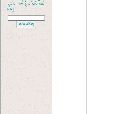
འདོན་ལས་རྙེད་པའི་ཞང་
བོད།