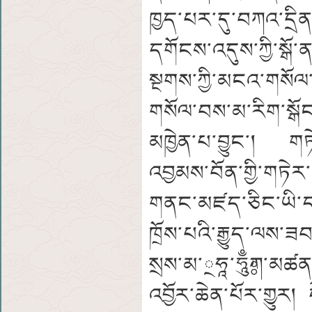
ཁྱད་པར་དུ་བཀའ་དྲིན་ས
དགོངས་འདུས་ཀྱི་སྒ
སྔགས་ཀྱི་མངའ་གསོལ
གསོལ་བས་མ་རིག་སྒོ
མཁྱེན་པ་བྱུང་། གཏ
འབྱམས་བོན་གྱི་གཏེ
གནང་མཛད་ཅིང་ཡི་ད
ཁྲོས་པའི་རྒྱུད་ལས་
སྲས་མ་྄ཧཱ་ཧཱུྃཿཀ་མཚ
འབྱོར་ཆེན་པོར་གྱུར།