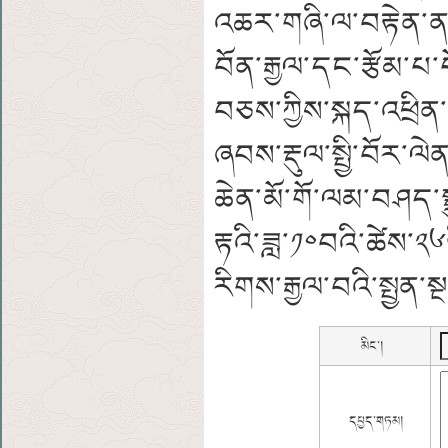
འཆར་གཞི་ལ་བརྟེན་ནས
བོན་རྒྱལ་དང་རྩོམ་པ་
བཅས་ཀྱིས་སྐད་འཕྲི
ཞབས་རྡུལ་སྤྱི་བོར་ལ
ཆེན་མོ་གོ་ལམ་བཤད་སྒ
རྟའི་ཟླ་༡༠བའི་ཚེས་༢
རིགས་རྒྱལ་བའི་སྤྱན