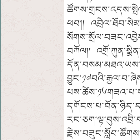
ཚོགས་གྲངས་འདས་ས
ཕབ།། འབྲེལ་ཐོབ་ས
སོགས་སྲོལ་བཟང་འབྱེ
བཀོལ།། འགྲོ་ཀུན་སྨ
དོན་བསམ་མཐའ་ཡས་པ
བྱུང་༡༧བའི་རྒྱལ་བ་ཞེ
པས་ཚེས་༡༦གཟའ་པ་སངས
དགོངས་པ་བོན་ཉིད་དབ
རང་ཅག་ལྟ་བུས་འབྲི་
རྗེས་བཟུང་སློབ་ཚོགས་ཡ