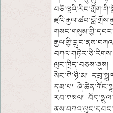
བཅོ་ལྔའི་རིང་ཀློག་ག
རྫའི་རྒྱལ་ཚབ་བློ་གྲོས
གསང་གསུམ་གྱི་དབང་
རྒྱལ་གྱི་དྲུང་ནས་བཀའ
བཀའ་གཏེར་ཅི་རིགས་
ལུང་ཁྲིད་བཅས་ཞུས། 
སེང་གེ་ཉི་མ། དབྲ་སྤྲུ
དམ་པ། ཞེ་ཆེན་ཀོང་ས
རབ་གསལ། བོད་སྤྲུལ་ས
ནས་བཀའ་ལུང་དབང་སོག