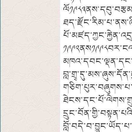
ལོ༡༩༨༣ནས་དབུ་བརྩམས་
ཐད་རྫོང་རིམ་པ་ནས་
པོ་མཛད་ཀྱང་རྐྱེན་
༡༩༩༢ནས༡༩༩༨བར་ངལ་བ
མཁའ་དབང་ལྡན་དང་སྨ
བླ་གྲྭ་དུ་མས་ཞུས་དོན་
གཅིག་པུར་བཞུགས་པ་
ཐེངས་དང་པོ་ལེགས་གྲ
དྲུང་བོན་གྱི་བསྟན་
བློ་བདེ་བ་བྱུང་ཡོད་པ