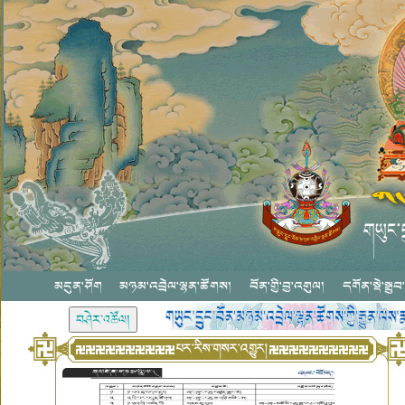
མདུན་ཤོག
མཉམ་འབྲེལ་ལྷན་ཚོགས།
བོན་གྱི་བྱ་འགུལ།
དགོན་སྡེ་སྒྲུབ་གན