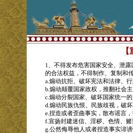
【
1、不得发布危害国家安全、泄露
的合法权益，不得制作、复制和
a.煽动抗拒、破坏宪法和法律、
b.煽动颠覆国家政权，推翻社会
c.煽动分裂国家、破坏国家统一的
d.煽动民族仇恨、民族歧视，破
e.捏造或者歪曲事实，散布谣言
f.宣扬封建迷信、淫秽、色情、
g.公然侮辱他人或者捏造事实诽