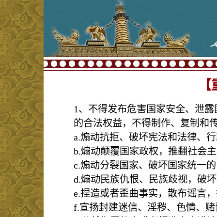
【
1、不得发布危害国家安全、泄露
的合法权益，不得制作、复制和
a.煽动抗拒、破坏宪法和法律、
b.煽动颠覆国家政权，推翻社会
c.煽动分裂国家、破坏国家统一的
d.煽动民族仇恨、民族歧视，破
e.捏造或者歪曲事实，散布谣言
f.宣扬封建迷信、淫秽、色情、