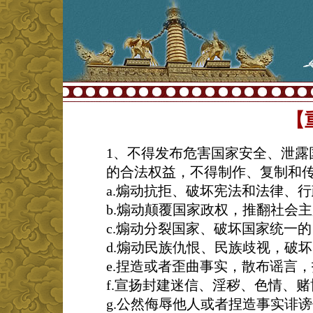
【
1、不得发布危害国家安全、泄露
的合法权益，不得制作、复制和
a.煽动抗拒、破坏宪法和法律、
b.煽动颠覆国家政权，推翻社会
c.煽动分裂国家、破坏国家统一的
d.煽动民族仇恨、民族歧视，破
e.捏造或者歪曲事实，散布谣言
f.宣扬封建迷信、淫秽、色情、
g.公然侮辱他人或者捏造事实诽