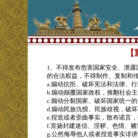
【
1、不得发布危害国家安全、泄露
的合法权益，不得制作、复制和
a.煽动抗拒、破坏宪法和法律、
b.煽动颠覆国家政权，推翻社会
c.煽动分裂国家、破坏国家统一的
d.煽动民族仇恨、民族歧视，破
e.捏造或者歪曲事实，散布谣言
f.宣扬封建迷信、淫秽、色情、
g.公然侮辱他人或者捏造事实诽