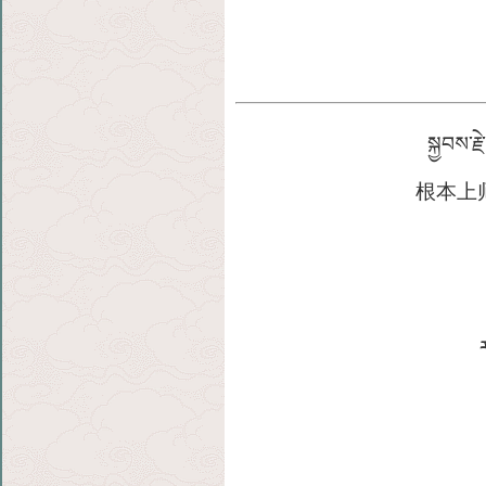
སྐྱབས་ར
根本上