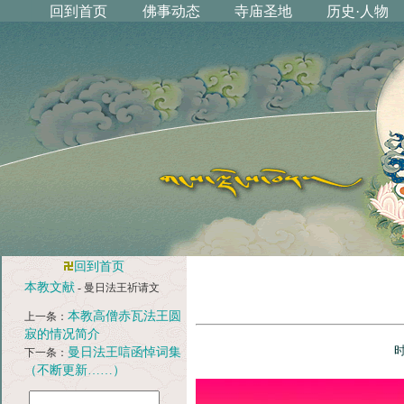
回到首页
本教文献
- 曼日法王祈请文
本教高僧赤瓦法王圆
上一条：
寂的情况简介
时
曼日法王唁函悼词集
下一条：
（不断更新……）