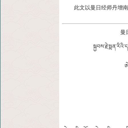
此文以曼日经师丹增南达仁
曼
སྐྱབས་རྗེ་སྨན་རིའ
ཨ