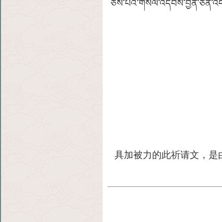
ཅེས་པའི་གསོལ་འདེབས་བྱིན་ཅན་འདི་ན
具加被力的此祈请文，是