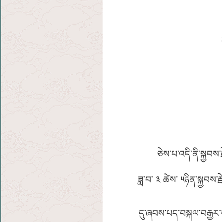
ཅེས་པ་འདི་ནི་སྐྱབས་རྗེ་སྨན་རི
ཟླ་བ་ ༣ ཚེས་ ༥ཉིན་སྐྱབས་
དུ་ཞབས་པད་བསྐལ་བརྒྱར་བ