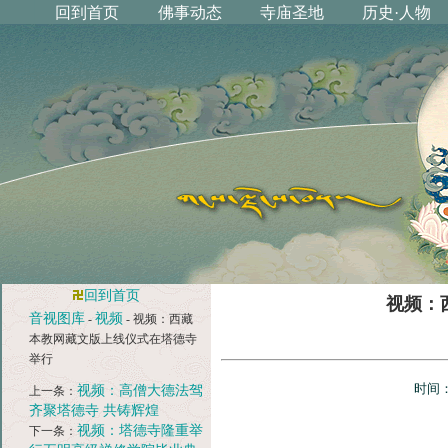
回到首页
视频：
音视图库
视频
-
- 视频：西藏
本教网藏文版上线仪式在塔德寺
举行
时间：
视频：高僧大德法驾
上一条：
齐聚塔德寺 共铸辉煌
视频：塔德寺隆重举
下一条：