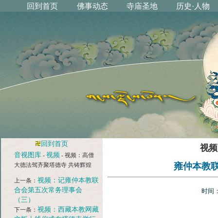
回到首页
视频
音视图库
视频
-
- 视频：高僧
雍仲本教
大德法驾齐聚塔德寺 共铸辉煌
视频：记雍仲本教联
上一条：
合会第五次常务理事会
时间：
（三）
视频：西藏本教网藏
下一条：