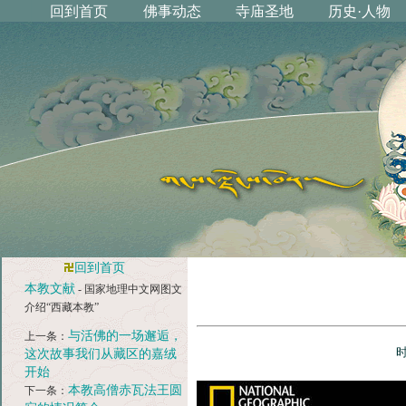
回到首页
本教文献
- 国家地理中文网图文
介绍“西藏本教”
与活佛的一场邂逅，
上一条：
时
这次故事我们从藏区的嘉绒
开始
本教高僧赤瓦法王圆
下一条：