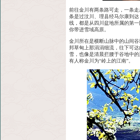
前往金川有两条路可走，一条走
条是过汶川、理县
经马尔康到达
线，都是从四川盆地所属的第一
你带进雪域高原。
金川所在是横断山脉中的山间谷
邦草甸上那涓涓细
流，往下可达
雪，也像是清晨拦腰于谷地中的
有人称金川为“岭上的江南”。