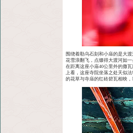
围绕着勒乌石刻和小庙的是大渡
花雪浪翻飞，点缀
得大渡河如一
在距离这座小庙40公里外的撒瓦
上看，这座寺院坐落之处天似法
的花草与寺庙的红砖碧瓦相映，