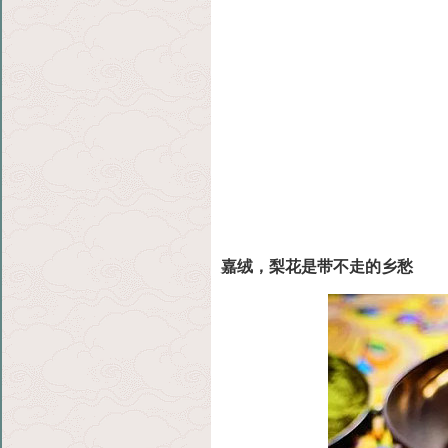
嘉绒，梨花是带不走的乡愁