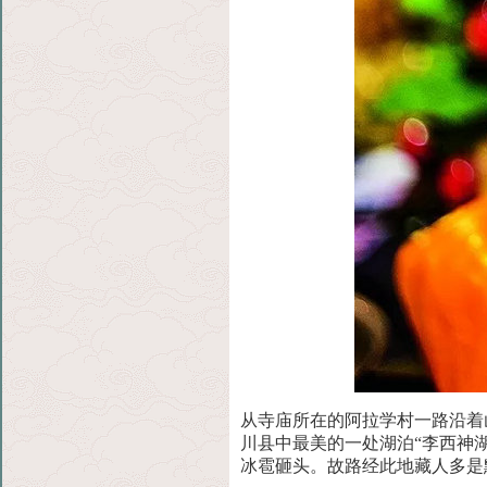
从寺庙所在的阿拉学村一路沿着
川县中最美的一处
湖泊“李西神
冰雹砸头。故路经此地藏人多是