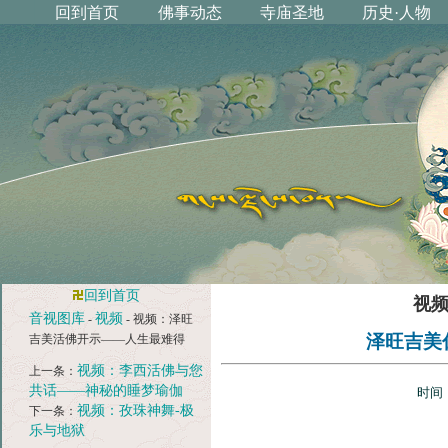
回到首页
视
音视图库
视频
-
- 视频：泽旺
泽旺吉美
吉美活佛开示——人生最难得
视频：李西活佛与您
上一条：
共话——神秘的睡梦瑜伽
时间：
视频：孜珠神舞-极
下一条：
乐与地狱