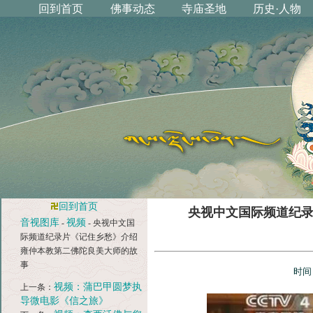
回到首页
央视中文国际频道纪
音视图库
视频
-
- 央视中文国
际频道纪录片《记住乡愁》介绍
雍仲本教第二佛陀良美大师的故
事
时间
视频：蒲巴甲圆梦执
上一条：
导微电影《信之旅》