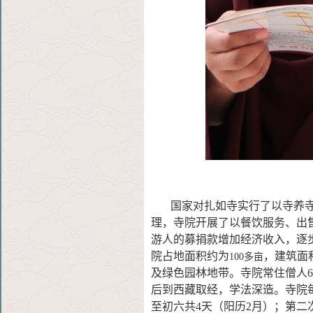
国家对扎如寺实行了以寺养寺
理，
寺院开展了以餐饮服务、出
游人的
募捐款增加经济收入，逐
院占地面
积约为
，建筑面
100多亩
及绿色园
林地带。寺院常住僧人6
后到西藏取经，学法深造。寺院
至初六共4天（阳历2月）；第二