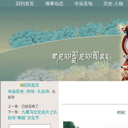
回到首页
寺庙圣地
阿坝
扎如寺
-
-
- 扎
如寺
上一条：已经没有了
九寨沟文化名片之扎
下一条：
时间：2
如寺“嘛智”文化节