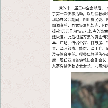
党的十一届三中全会以后，19
了第
一次佛事活动。以后信教群众
现场办
公会期间，四川省民委、
细调查后
，同意恢复扎如寺，阿坝
拨款4万元
作为恢复扎如寺的资金
建恢复。此后
根据筹集的资金情
牟、广场、僧侣
公寓、打鼓房、
果、泽旺郎杰、能
杰、泽丁介、
及寺管会主任。嘎桑仁
静活佛在
席，现任四川省佛教协会副
会长
九寨沟县佛教协会会长、九寨
沟