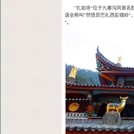
”扎如寺“位于九寨沟风景名胜
语全
称叫”然悟贡巴扎西彭措岭“
“
。