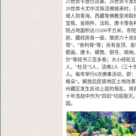
25世奔卡
登巴达基、26世奔卡龙
29世奔卡尤
中次珠活佛继承时，
增人到青海、
西藏等佛教圣地取
宝瓶、金刚杵、
法轮、唐卡等各
院占地面积达15200
平方米，寺院
房、藏经房各
一座，僧房六十余座
塔“、”舍
利骨“等；另有金顶、
壁画、唐卡
、蟒筒、铜号、唢呐
尔“等经书三
百多卷；大小经轮五
人，”杜旦“5人，活佛2人（三
人。每年举行6次佛事活动，即：”
格朵“。解放后民族地区土地改革
州藏区发生反动上层的叛乱，将
十年浩劫中作为”四旧“切底毁灭。
园。