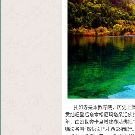
扎如寺是本教寺院，历史上属”
贡
灿旺登后裔章松尼玛塔朵活佛约
年，由21世
奔卡旦增建参活佛把”
赐法名叫
”
然悟贡巴扎西彭措岭“