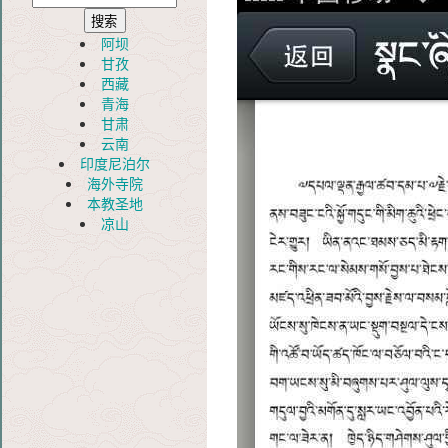
阿坝
甘孜
西藏
青海
甘肃
云南
印度尼泊尔
海外寺院
本教圣地
凉山