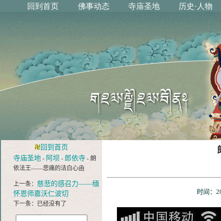
回到首页
寺庙圣地
阿坝
郎依寺
-
-
- 朗
依法王——悲痛的洁白心函
慈悲的感召力——缅
上一条：
时间：20
怀恩师嘉沃仁波切
下一条：已经没有了