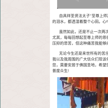
自具祥圣贤法太子"至尊上师嘉
的泪水，都透湿着整个
心田。心
虽然如此，还是不止一次两次
尤其，每每回想起至尊上
师的恩
压抑的悲苦，但这种痛苦我能够
无论今生还是来世所有的苦乐
我以及我周围的广大信众
们现该
您，莫要安居于佛国圣地，希望
普度众生!