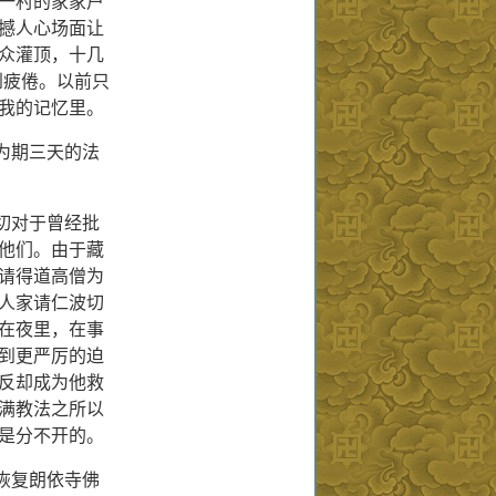
一村的家家户
撼人心场面让
众灌顶，十几
到疲倦。以前只
我的记忆里。
为期三天的法
切对于曾经批
他们。由于藏
请得道高僧为
人家请仁波切
在夜里，在事
到更严厉的迫
反却成为他救
满教法之所以
是分不开的。
恢复朗依寺佛