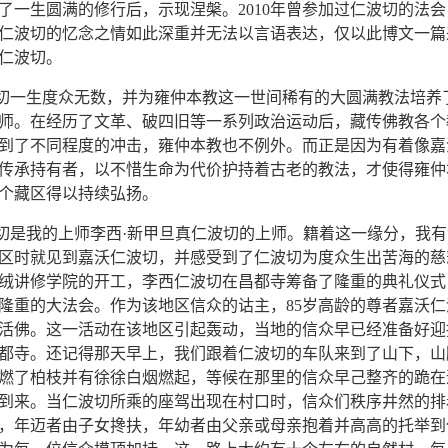
了一生圆满的修行后，示现涅槃。2010年曾参加过仁波切的法
仁波切的忆念之情如此深重并无法以言语表达，仅以此博文一篇
仁波切。
一生度众无数，并为雍仲本教这一世间稀有的大圆满教法培养
师。在经历了文革、破四旧等一系列政治运动后，藏传佛教各个
到了不同程度的冲击，雍仲本教也不例外。而正是因为有着像嘉
传承持有者，以不惜生命为代价护持着古老的教法，才使得雍仲
个藏区得以持续弘扬。
是我的上师李西
·
新甲旦真仁波切的上师。籍着这一缘分，我有幸
区时就见到嘉沃仁波切，并感受到了仁波切为度众生出苦海的慈悲。
绒讲修学院的开工，李西仁波切在昌都寺筹备了隆重的典礼仪式
隆重的大法会。作为该地区信众的诂主，85岁高龄的尊者嘉沃
活佛。这一活动在该地区引起轰动，当地的信众早已经准备好迎
都寺。还记得那天早上，我们跟着仁波切的车队来到了山下，山
燃了柏枝并有徐徐白烟燃起，等候在那里的信众早己整齐的跪在
到来。当仁波切所乘的座驾出现在村口时，信众们秩序井然的排
，年迈者由子女搀扶，年幼者由父亲或母亲抱着并高高的托举到