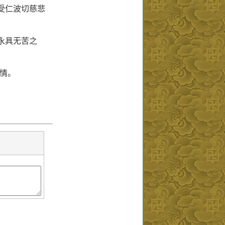
受仁波切慈悲
永具无苦之
情。