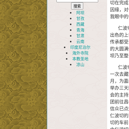
切在完成
因缘，对
阿坝
我眼中的
甘孜
西藏
仁波切
青海
出色的上
甘肃
云南
传承都受
印度尼泊尔
的大圆满
海外寺院
坝乃至整
本教圣地
凉山
仁波切
一次去藏
月，为嘉
举办三天
会的主持
团前往昌
信众已点
仁波切的
切的车前