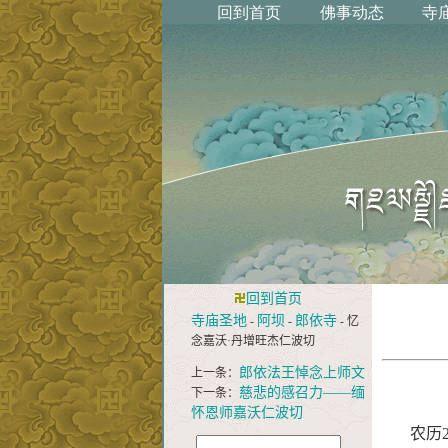
回到首页
寺庙圣地
阿坝
郎依寺
-
-
- 忆
念嘉沃·丹增旺杰仁波切
郎依法王悼念上师文
上一条：
慈悲的感召力——缅
下一条：
怀恩师嘉沃仁波切
农历20