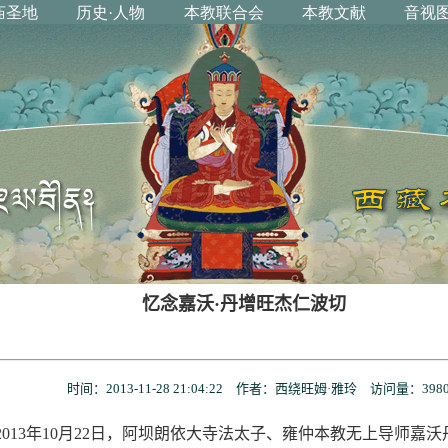
忆念嘉沃·丹增旺杰仁波切
时间：2013-11-28 21:04:22 作者：西绕旺姆·雅玲 访问量：
398
13年10月22日，阿坝朗依大寺法太子、雍仲本教无上导师嘉沃