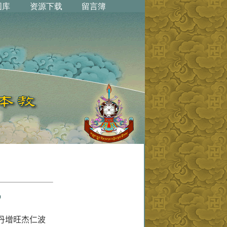
0
丹增旺杰仁波