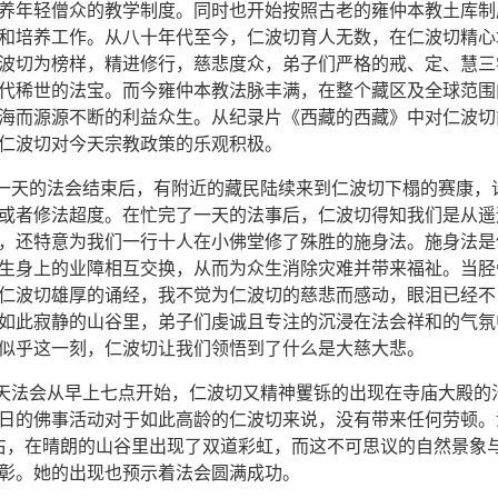
养年轻僧众的教学制度。同时也开始按照古老的雍仲本教土库制
和培养工作。从八十年代至今，仁波切育人无数，在仁波切精心
波切为榜样，精进修行，慈悲度众，弟子们严格的戒、定、慧三
代稀世的法宝。而今雍仲本教法脉丰满，在整个藏区及全球范围
海而源源不断的利益众生。从纪录片《西藏的西藏》中对仁波切
仁波切对今天宗教政策的乐观积极。
天的法会结束后，有附近的藏民陆续来到仁波切下榻的赛康，
或者修法超度。在忙完了一天的法事后，仁波切得知我们是从遥
，还特意为我们一行十人在小佛堂修了殊胜的施身法。施身法是
生身上的业障相互交换，从而为众生消除灾难并带来福祉。当胫
仁波切雄厚的诵经，我不觉为仁波切的慈悲而感动，眼泪已经不
如此寂静的山谷里，弟子们虔诚且专注的沉浸在法会祥和的气氛
似乎这一刻，仁波切让我们领悟到了什么是大慈大悲。
法会从早上七点开始，仁波切又精神矍铄的出现在寺庙大殿的
日的佛事活动对于如此高龄的仁波切来说，没有带来任何劳顿。
右，在晴朗的山谷里出现了双道彩虹，而这不可思议的自然景象
彰。她的出现也预示着法会圆满成功。