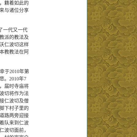
会，籍着如此的
来与诸位分享
了一代又一代
教派的教法及
沃仁波切这样
本教教法在阿
于2010年第
2010年7
，届时寺庙将
仁波切将作为法
接仁波切及僧
脚下村子里的
道路两旁迎接
着队来到仁波
仁波切面前，