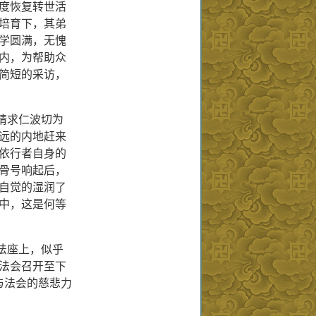
度恢复转世活
培育下，其弟
学圆满，无愧
内，为帮助众
简短的采访，
请求仁波切为
远的内地赶来
依行者自身的
骨号响起后，
自觉的湿润了
中，这是何等
法座上，似乎
法会召开至下
与法会的慈悲力