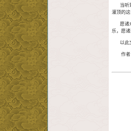
当听到
灌顶的这
愿诸众
乐，愿诸
以此文
作者：