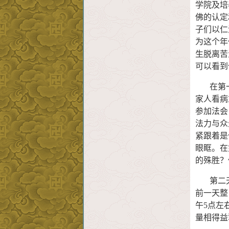
学院及培
佛的认定
子们以仁
为这个年
生脱离苦
可以看到
在第一
家人看病
参加法会
法力与众
紧跟着是
眼眶。在
的殊胜？
第二天
前一天整
午5点左
量相得益