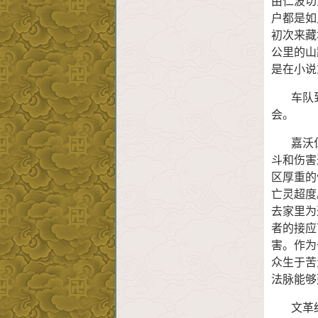
由仁波切
户都是如
初次来藏
公里的山
是在小说
车队到
会。
嘉沃仁
斗和伤害
区厚重的
亡灵超度
去家里为
者的接应
害。作为
众生于苦
法脉能够
文革结