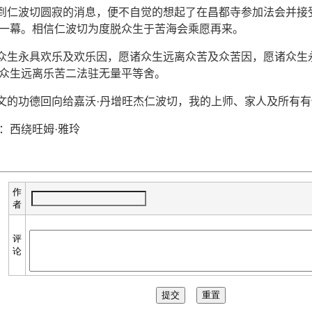
仁波切圆寂的消息，便不自觉的想起了在昌都寺参加法会并接
一幕。相信仁波切为度脱众生于苦海会乘愿再来。
生永具欢乐及欢乐因，愿诸众生远离众苦及众苦因，愿诸众生
众生远离乐苦二法驻无量平等舍。
的功德回向给嘉沃·丹增旺杰仁波切，我的上师、家人及所有有
西绕旺姆·雅玲