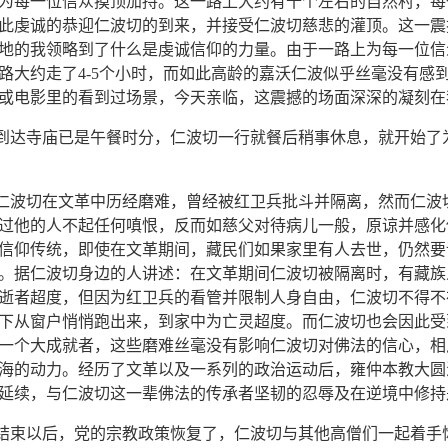
为每一位信众摸顶加持。这一路上大约有十个左右的自然村，每
此虔诚的恭迎仁波切的到来，并接受仁波切慈悲的灌顶。这一震
地的我领略到了什么是虔诚信仰的力量。由于一路上为每一位信
路大约走了4-5个小时，而如此高龄的嘉沃仁波似乎丝毫没有感
或电影里的看到过场景，今天亲临，这震撼的场面深深的凝刻在
达寺庙已是午餐时分，仁波切一行就餐后稍事休息，就开始了
波切在文革中历经磨难，曾经被红卫兵批斗并隔离，然而仁波
过他的人不起任何嗔恨，反而如慈父对待病儿一般，原谅并感化
信仰传统，即使在文革期间，藏民们如果家里有人去世，仍然要
。据仁波切身边的人讲述：在文革期间仁波切被隔离时，有藏族
逝者超度，但因为红卫兵的看管并限制人身自由，仁波切不得不
下从窗户悄悄跑出来，到家中为亡灵超度。而仁波切也会因此受
一个大成就者，这些磨难丝毫没有影响仁波切对佛法的信心，相
海的动力。经历了文革以及一系列的政治运动后，雍仲本教大圆
延续，与仁波切这一辈佛法的传承者坚韧的忍辱及在逆境中修持
束以后，党的宗教政策恢复了，仁波切与其他高僧们一起着手