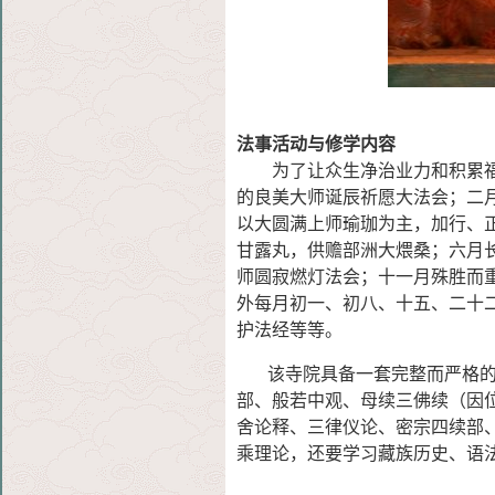
法事活动与修学内容
为了让众生净治业力和积累
的良美大师诞辰祈愿大法会；二
以大圆满上师瑜珈为主，加行、
甘露丸，供赡部洲大煨桑；六月
师圆寂燃灯法会；十一月殊胜而
外每月初一、初八、十五、二十
护法经等等。
该寺院具备一套完整而严格的学
部、般若中观、母续三佛续（因
舍论释、三律仪论、密宗四续部
乘理论，还要学习藏族历史、语