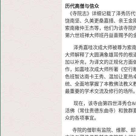
历代高僧与信众
《寺院志》详细记载了泽秀历代
饶南坚、久美更桑嘉措、亲王金
索南雍仲王杰等，他们为该寺院
第六世班禅大师班丹益喜赐予的
泽秀嘉哇次成大师被尊为索南达杰（
大师解释了大圆满象雄耳传的根
加以补充，为译文的正规化方面
作，如嘉哇次成大师所著《空行
色班智达南卡王秀、温加让夏热
统、全面地掌握了本教佛法教义
最重要的学术交流及修行的场所
现在，该寺由第四世泽秀仓&bu
活佛（常住贵德东曲寺）和敦群
众的各项事宜。
寺院的僧职有监院、维那、却本