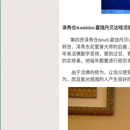
泽秀仓&middot;喜饶丹贝达哇活
第四世泽秀仓&bull;喜饶丹
转世，泽秀东尼夏普大师的后裔，生
年来活佛勤学苦修，曾到过甘、
的实修者。他每年都要进行密宗
由于活佛的修为，让信众感受
为，而且能对周围的人产生良好