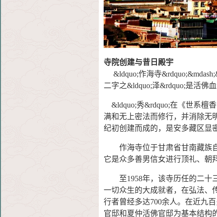
寺院创建与昔日殿宇
&ldquo;作海寺&rdquo;&mda
二字之&ldquo;泽&rdquo;
&ldquo;秀&rdquo;在
满和无上密法而修行，并消除无明者
纪初创建而成的，是安多藏区显
作海寺位于甘肃省甘南藏族自治
它是众多善男信女进行顶礼、朝
至1958年，该寺历任的二十
一切众生的大成就者，在弘法、
行者曾经多达700余人。在近九
官邸和夏仲活佛官邸为基本结构