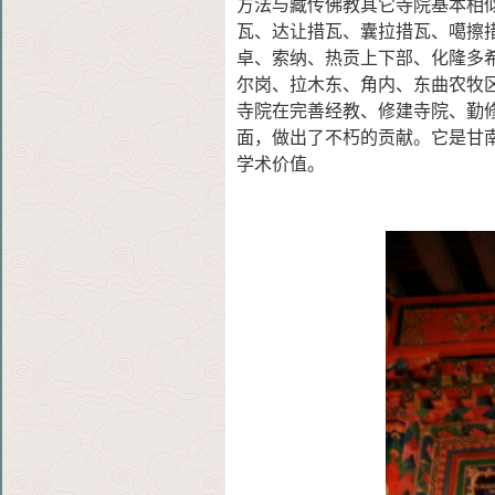
方法与藏传佛教其它寺院基本相
瓦、达让措瓦、囊拉措瓦、噶擦
卓、索纳、热贡上下部、化隆多
尔岗、拉木东、角内、东曲农牧
寺院在完善经教、修建寺院、勤
面，做出了不朽的贡献。它是甘
学术价值。