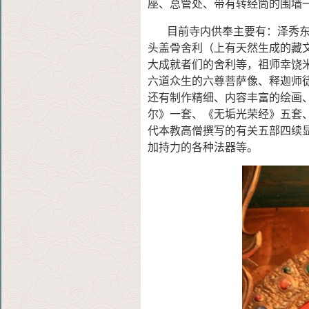
座、总管处、带有转经筒的围墙
目前寺内供奉主要有：泽秀东尼
头盖骨舍利（上有天然生成的藏文&
大成就者们的舍利等，祖师幸饶
六道众生的六尊菩萨像、释迦师
还有制作精细、内容丰富的绘画
尔》一套、《无垢光荣经》五套
代本教高僧撰写的有关五部四续
加持力的各种法器等。