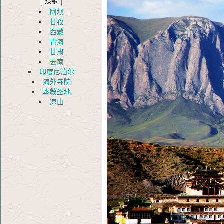
阿坝
甘孜
西藏
青海
甘肃
云南
印度尼泊尔
海外寺院
本教圣地
凉山