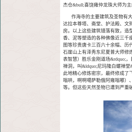
杰仓&bull;喜饶雍仲龙珠大师
作海寺的主要建筑及圣物有大经
达拉本尊塔、斋堂、护法殿、文
房。以上这些建筑错落有致，造
香、泥等塑造的各种佛像近三千
图等珍贵唐卡三百六十余幅、历
石崖山上有泽秀东尼夏普大师修炼
表智慧）胜乐金刚道场&rdquo;，
禅洞，叫&ldquo;尼玛隆白螺
此地精心修炼密宗，最终修成了
嗡哄，啊啊噶萨勒俄阿雍嗡嘟）
等。但这些天然圣物已遭到严重